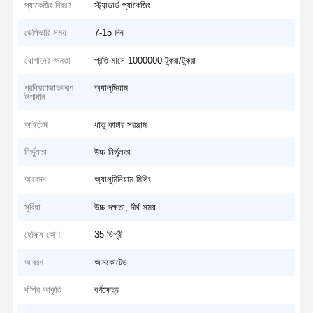
প্যাকেজিং বিবরণ
স্ট্যান্ডার্ড প্যাকেজিং
ডেলিভারি সময়
7-15 দিন
যোগানের ক্ষমতা
প্রতি মাসে 1000000 টুকরা/টুকরা
প্রক্রিয়াজাতকরণ
অ্যালুমিয়াম
উপাদান
আইটেম
ধাতু কাটার সরঞ্জাম
নির্ভুলতা
উচ্চ নির্ভুলতা
আবেদন
অ্যালুমিনিয়াম মিলিং
সুবিধা
উচ্চ দক্ষতা, দীর্ঘ সময়
হেলিক্স কোণ
35 ডিগ্রী
আবরণ
আনকোটেড
বাঁশির আকৃতি
বর্গক্ষেত্র