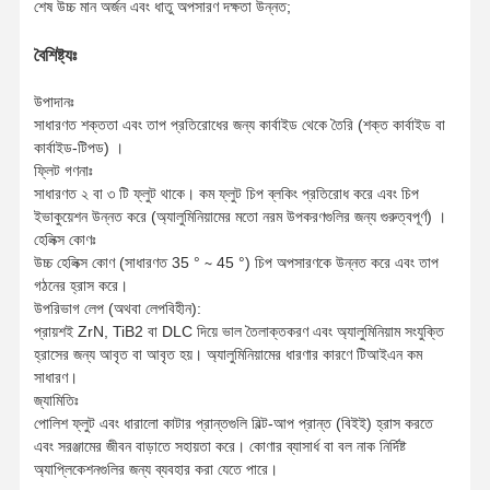
শেষ উচ্চ মান অর্জন এবং ধাতু অপসারণ দক্ষতা উন্নত;
বৈশিষ্ট্যঃ
উপাদানঃ
সাধারণত শক্ততা এবং তাপ প্রতিরোধের জন্য কার্বাইড থেকে তৈরি (শক্ত কার্বাইড বা
কার্বাইড-টিপড) ।
ফ্লিট গণনাঃ
সাধারণত ২ বা ৩ টি ফ্লুট থাকে। কম ফ্লুট চিপ ব্লকিং প্রতিরোধ করে এবং চিপ
ইভাকুয়েশন উন্নত করে (অ্যালুমিনিয়ামের মতো নরম উপকরণগুলির জন্য গুরুত্বপূর্ণ) ।
হেলিক্স কোণঃ
উচ্চ হেলিক্স কোণ (সাধারণত 35 ° ∼ 45 °) চিপ অপসারণকে উন্নত করে এবং তাপ
গঠনের হ্রাস করে।
উপরিভাগ লেপ (অথবা লেপবিহীন):
প্রায়শই ZrN, TiB2 বা DLC দিয়ে ভাল তৈলাক্তকরণ এবং অ্যালুমিনিয়াম সংযুক্তি
হ্রাসের জন্য আবৃত বা আবৃত হয়। অ্যালুমিনিয়ামের ধারণার কারণে টিআইএন কম
সাধারণ।
জ্যামিতিঃ
পোলিশ ফ্লুট এবং ধারালো কাটার প্রান্তগুলি বিল্ট-আপ প্রান্ত (বিইই) হ্রাস করতে
বাড়ি
পণ্য
আমাদের সম্বন্ধে
কারখানা ভ্রমণ
এবং সরঞ্জামের জীবন বাড়াতে সহায়তা করে। কোণার ব্যাসার্ধ বা বল নাক নির্দিষ্ট
অ্যাপ্লিকেশনগুলির জন্য ব্যবহার করা যেতে পারে।