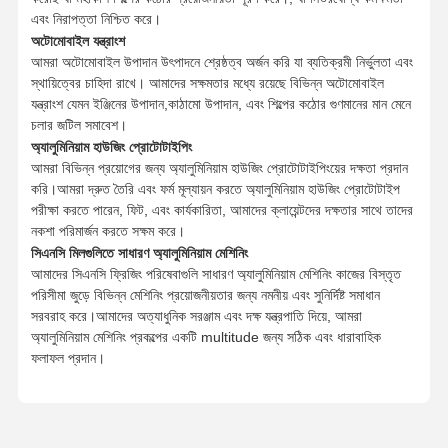
বর্গক্ষেত্র শেষ মিলস
এবং নিরাপত্তা নিশ্চিত করে।
অটোমোবাইল যন্ত্রাংশ
কর্নার রেডিয়াস এন্ড মিলস
আমরা অটোমোবাইল উপাদান উৎপাদনে শ্রেষ্ঠত্ব অর্জন করি যা ব্যতিক্রমী নির্ভুলতা এবং
স্থায়িত্বের চাহিদা রাখে। আমাদের সক্ষমতার মধ্যে রয়েছে বিভিন্ন অটোমোবাইল
বল নাক শেষ মিলস
যন্ত্রাংশ যেমন ইঞ্জিনের উপাদান,কাঠামো উপাদান, এবং শিল্পের কঠোর গুণমানের মান মেনে
চলার জটিল সমাবেশ।
স্টেইনলেস স্টীল শেষ মিলস
অ্যালুমিনিয়াম হাউজিং প্রোটোটাইপিং
আমরা বিভিন্ন প্রয়োগের জন্য অ্যালুমিনিয়াম হাউজিং প্রোটোটাইপিংয়ের দক্ষতা প্রদান
অ্যালুমিনিয়াম এন্ড মিলস
করি।আমরা দ্রুত তৈরি এবং ফর্ম মূল্যায়ন করতে অ্যালুমিনিয়াম হাউজিং প্রোটোটাইপ
পরীক্ষা করতে পারেন, ফিট, এবং কার্যকারিতা, আমাদের ক্লায়েন্টদের দক্ষতার সাথে তাদের
ভাল বিরক্তিকর মাথা
নকশা পরিমার্জন করতে সক্ষম করে।
সিএনসি মিলগুলিতে সাধারণ অ্যালুমিনিয়াম মেশিনিং
রুক্ষ বিরক্তিকর মাথা
আমাদের সিএনসি ফ্রিজিং পরিষেবাগুলি সাধারণ অ্যালুমিনিয়াম মেশিনিং কাজের বিস্তৃত
পরিসীমা জুড়ে বিভিন্ন মেশিনিং প্রয়োজনীয়তার জন্য নমনীয় এবং সুনির্দিষ্ট সমাধান
সরবরাহ করে।আমাদের অত্যাধুনিক সরঞ্জাম এবং দক্ষ যন্ত্রপাতি দিয়ে, আমরা
অ্যালুমিনিয়াম মেশিনিং প্রকল্পের একটি multitude জন্য সঠিক এবং ধারাবাহিক
ফলাফল প্রদান।