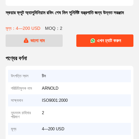
স্কয়ার ফ্লুট অ্যালুমিনিয়াম রফিং শেষ মিল সুনির্দিষ্ট যন্ত্রপাতি জন্য উন্নত সরঞ্জাম
মূল্য：4—200 USD
MOQ：2
ভালো দাম
এখন চ্যাট করুন
পণ্যের বর্ণনা
উৎপত্তি স্থল
চীন
পরিচিতিমুলক নাম
ARNOLD
সাক্ষ্যদান
ISO9001:2000
ন্যূনতম চাহিদার
2
পরিমাণ
মূল্য
4—200 USD