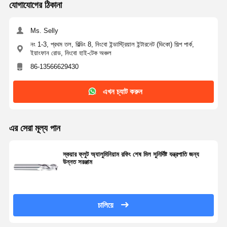
যোগাযোগের ঠিকানা
Ms. Selly
নং 1-3, প্রথম তল, বিল্ডিং 8, নিংবো ইন্ডাস্ট্রিয়াল ইন্টারনেট (ভিকো) শিল্প পার্ক,
ইয়াংফান রোড, নিংবো হাই-টেক অঞ্চল
86-13566629430
এখন চ্যাট করুন
এর সেরা মূল্য পান
স্কয়ার ফ্লুট অ্যালুমিনিয়াম রফিং শেষ মিল সুনির্দিষ্ট যন্ত্রপাতি জন্য
উন্নত সরঞ্জাম
চালিয়ে