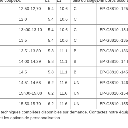
de coupe
Dc
L2
L1
Taille du siège
Drill Corps assort
12.50-12,70
5.4
10.6
C
EP-G8810.-125
12.8
5.4
10.6
C
13h00-13.10
5.4
10.6
C
EP-G8810.-13-
13.5
5.4
10.6
C
EP-G8810.-135
13.51-13.80
5.8
11.1
B
EP-G8810.-136
14.00-14.29
5.8
11.1
B
EP-G8810.-14-
14.5
5.8
11.1
B
EP-G8810.-145
14.51-14.68
6.2
11.6
UN
EP-G8810.-146
15h00-15.08
6.2
11.6
UN
EP-G8810.-15-
15.50-15.70
6.2
11.6
UN
EP-G8810.-155
echniques complètes disponibles sur demande. Contactez notre équip
et les options de personnalisation.