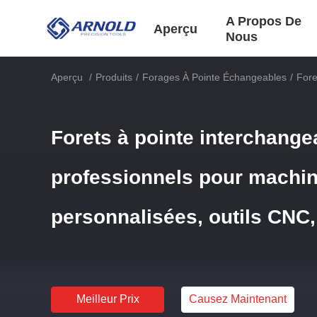
A Propos De
Aperçu
Nous
Aperçu
/
Produits
/
Forages À Pointe Échangeables
/
Fore
Forets à pointe interchange
professionnels pour machi
personnalisées, outils CNC,
Meilleur Prix
Causez Maintenant