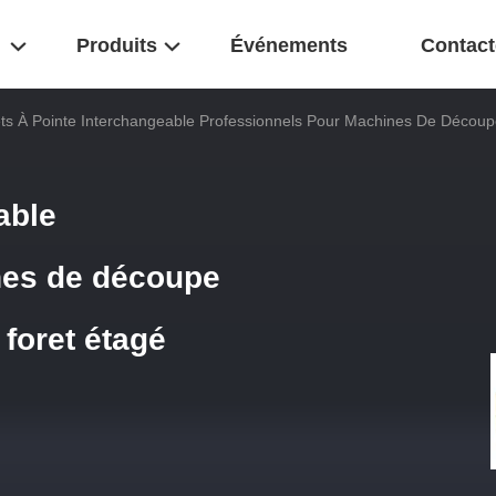
Produits
Événements
Contact
ts À Pointe Interchangeable Professionnels Pour Machines De Découp
able
nes de découpe
 foret étagé