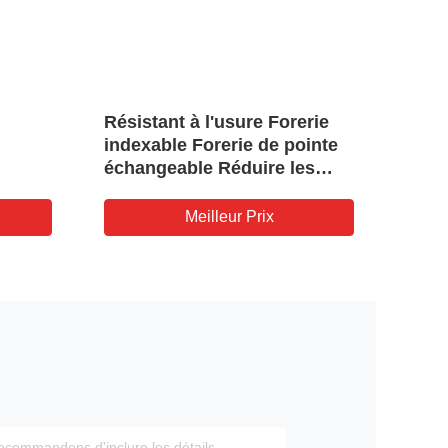
Résistant à l'usure Forerie
Dc 1
indexable Forerie de pointe
poin
échangeable Réduire les
perf
vibrations pour l' automobile
diff
Meilleur Prix