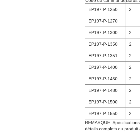
Code de commande
Bords 
EP197-P-1250
2
EP197-P-1270
EP197-P-1300
2
EP197-P-1350
2
EP197-P-1351
2
EP197-P-1400
2
EP197-P-1450
2
EP197-P-1480
2
EP197-P-1500
2
EP197-P-1550
2
REMARQUE: Spécifications t
détails complets du produit 