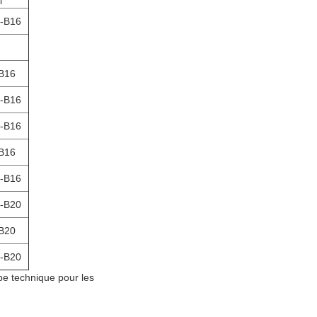
i
-B16
B16
-B16
-B16
B16
-B16
-B20
B20
-B20
e technique pour les