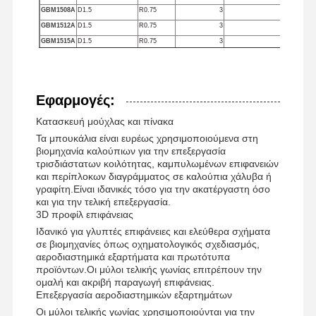
GBM1508A
D1.5
R0.75
3
8
60 λίρ
GBM1512A
D1.5
R0.75
3
12
60 λίρ
GBM1515Α
D1.5
R0.75
3
15
60 λίρ
GBM1520A
D1.5
R0.75
3
20
60 λίρ
GBM2010A
D2
R1
4
10
60 λίρ
GBM2016A
D2
R1
4
16
60 λίρ
Εφαρμογές:
GBM2020A
D2
R1
4
20
60 λίρ
GBM3015
Δ3
Ρ1.5
6
15
75 λίρ
Κατασκευή μούχλας και πίνακα
GBM3030
Δ3
Ρ1.5
6
30
75 λίρ
Τα μπουκάλια είναι ευρέως χρησιμοποιούμενα στη
βιομηχανία καλούπιων για την επεξεργασία
GBM4020
D4
R2
8
20
75 λίρ
τρισδιάστατων κοιλότητας, καμπυλωμένων επιφανειών
GBM4030
D4
R2
8
30
75 λίρ
και περίπλοκων διαγράμματος σε καλούπια χάλυβα ή
γραφίτη.Είναι ιδανικές τόσο για την ακατέργαστη όσο
και για την τελική επεξεργασία.
3D προφίλ επιφάνειας
Ιδανικό για γλυπτές επιφάνειες και ελεύθερα σχήματα
σε βιομηχανίες όπως οχηματολογικός σχεδιασμός,
αεροδιαστημικά εξαρτήματα και πρωτότυπα
προϊόντων.Οι μύλοι τελικής γωνίας επιτρέπουν την
ομαλή και ακριβή παραγωγή επιφάνειας.
Επεξεργασία αεροδιαστημικών εξαρτημάτων
Οι μύλοι τελικής γωνίας χρησιμοποιούνται για την