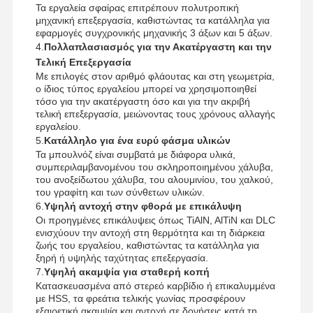
Τα εργαλεία σφαίρας επιτρέπουν πολυτροπική
μηχανική επεξεργασία, καθιστώντας τα κατάλληλα για
εφαρμογές συγχρονικής μηχανικής 3 άξων και 5 άξων.
4.
Πολλαπλασιασμός για την Ακατέργαστη και την
Τελική Επεξεργασία
Έλεγχος
Επικοινωνήσ
Νέα
Υποθέσεις
Με επιλογές στον αριθμό φλάουτας και στη γεωμετρία,
ο ίδιος τύπος εργαλείου μπορεί να χρησιμοποιηθεί
Ποιότητας
Τε Μαζί Μας
τόσο για την ακατέργαστη όσο και για την ακριβή
τελική επεξεργασία, μειώνοντας τους χρόνους αλλαγής
εργαλείου.
5.
Κατάλληλο για ένα ευρύ φάσμα υλικών
Τα μπουλνόζ είναι συμβατά με διάφορα υλικά,
συμπεριλαμβανομένου του σκληροποιημένου χάλυβα,
Συνομιλία
του ανοξείδωτου χάλυβα, του αλουμινίου, του χαλκού,
Τώρα
του γραφίτη και των σύνθετων υλικών.
6.
Υψηλή αντοχή στην φθορά με επικάλυψη
Οι προηγμένες επικάλυψεις όπως TiAlN, AlTiN και DLC
τρυπάνι από στερεό καρβίδιο
ενισχύουν την αντοχή στη θερμότητα και τη διάρκεια
ζωής του εργαλείου, καθιστώντας τα κατάλληλα για
ξηρή ή υψηλής ταχύτητας επεξεργασία.
Τρυπάνια όπλου
7.
Υψηλή ακαμψία για σταθερή κοπή
Κατασκευασμένα από στερεό καρβίδιο ή επικαλυμμένα
BTA Διάτρηση
με HSS, τα φρεάτια τελικής γωνίας προσφέρουν
εξαιρετική ακαμψία και αντοχή σε δονήσεις κατά τη