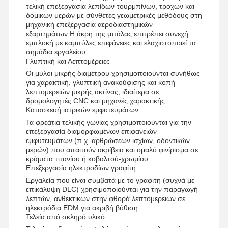
τελική επεξεργασία λεπίδων τουρμπίνων, τροχών και
δομικών μερών με σύνθετες γεωμετρικές μεθόδους στη
μηχανική επεξεργασία αεροδιαστημικών
εξαρτημάτων.Η άκρη της μπάλας επιτρέπει συνεχή
εμπλοκή με καμπύλες επιφάνειες και ελαχιστοποιεί τα
σημάδια εργαλείου.
Γλυπτική και Λεπτομέρειες
Οι μύλοι μικρής διαμέτρου χρησιμοποιούνται συνήθως
για χαρακτική, γλυπτική ανακούφισης και κοπή
λεπτομερειών μικρής ακτίνας, ιδιαίτερα σε
δρομολογητές CNC και μηχανές χαρακτικής.
Κατασκευή ιατρικών εμφυτευμάτων
Τα φρεάτια τελικής γωνίας χρησιμοποιούνται για την
επεξεργασία διαμορφωμένων επιφανειών
εμφυτευμάτων (π.χ. αρθρώσεων ισχίων, οδοντικών
μερών) που απαιτούν ακρίβεια και ομαλό φινίρισμα σε
κράματα τιτανίου ή κοβαλτού-χρωμίου.
Επεξεργασία ηλεκτροδίων γραφίτη
Εργαλεία που είναι συμβατά με το γραφίτη (συχνά με
επικάλυψη DLC) χρησιμοποιούνται για την παραγωγή
λεπτών, ανθεκτικών στην φθορά λεπτομερειών σε
ηλεκτρόδια EDM για ακριβή βύθιση.
Τελεία από σκληρό υλικό