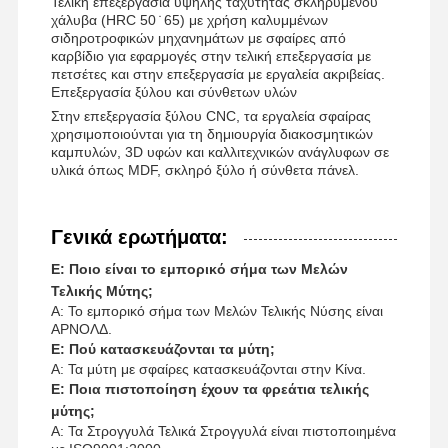
Τελική επεξεργασία υψηλής ταχύτητας σκληρυμένου
χάλυβα (HRC 50 ̇ 65) με χρήση καλυμμένων
σιδηροτροφικών μηχανημάτων με σφαίρες από
καρβίδιο για εφαρμογές στην τελική επεξεργασία με
πετσέτες και στην επεξεργασία με εργαλεία ακριβείας.
Επεξεργασία ξύλου και σύνθετων υλών
Στην επεξεργασία ξύλου CNC, τα εργαλεία σφαίρας
χρησιμοποιούνται για τη δημιουργία διακοσμητικών
καμπυλών, 3D υφών και καλλιτεχνικών ανάγλυφων σε
υλικά όπως MDF, σκληρό ξύλο ή σύνθετα πάνελ.
Γενικά ερωτήματα:
Ε: Ποιο είναι το εμπορικό σήμα των Μελών
Τελικής Μύτης;
Α: Το εμπορικό σήμα των Μελών Τελικής Νύσης είναι
ΑΡΝΟΛΔ.
Ε: Πού κατασκευάζονται τα μύτη;
Α: Τα μύτη με σφαίρες κατασκευάζονται στην Κίνα.
Ε: Ποια πιστοποίηση έχουν τα φρεάτια τελικής
μύτης;
Α: Τα Στρογγυλά Τελικά Στρογγυλά είναι πιστοποιημένα