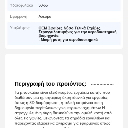
Υδατοφύλακα
50-65
Εφαρμογή
Αλεσμα
Υψηλό φως:
,
OEM Σφαίρες Νύσο Τελικά Στρίβες
Στρογγυλοπυρήνες για την αεροδιαστημική
βιομηχανία
,
Μικρή μύτη για αεροδιαστημικά
Περιγραφή του προϊόντος:
Τα μπουκάλια είναι εξειδικευμένα εργαλεία κοπής που
διαθέτουν μια ημισφαιρική άκρη ιδανικά για εργασίες
όπως η 3D διαμόρφωση, η τελική επιφάνεια και η
δημιουργία περίπλοκων γεωμετρικών σχημάτων.Η
στρογγυλεμένη άκρη διευκολύνει την ομαλή κοπή από
όλες τις γωνίες, μειώνοντας τα σημάδια εργαλείων και
παρέχοντας εξαιρετικά φινίρισμα για εφαρμογές όπως