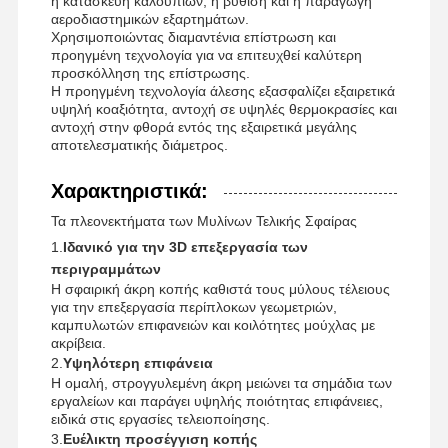
η κατασκευή καλούπιων, η βύθιση και η παραγωγή
αεροδιαστημικών εξαρτημάτων.
Χρησιμοποιώντας διαμαντένια επίστρωση και
προηγμένη τεχνολογία για να επιτευχθεί καλύτερη
προσκόλληση της επίστρωσης.
Η προηγμένη τεχνολογία άλεσης εξασφαλίζει εξαιρετικά
υψηλή κοαξιότητα, αντοχή σε υψηλές θερμοκρασίες και
αντοχή στην φθορά εντός της εξαιρετικά μεγάλης
αποτελεσματικής διάμετρος.
Χαρακτηριστικά:
Τα πλεονεκτήματα των Μυλίνων Τελικής Σφαίρας
1.
Ιδανικό για την 3D επεξεργασία των
περιγραμμάτων
Η σφαιρική άκρη κοπής καθιστά τους μύλους τέλειους
για την επεξεργασία περίπλοκων γεωμετριών,
καμπυλωτών επιφανειών και κοιλότητες μούχλας με
ακρίβεια.
2.
Υψηλότερη επιφάνεια
Η ομαλή, στρογγυλεμένη άκρη μειώνει τα σημάδια των
Αρχική
Προϊόντα
Σχετικά Με
Επισκέψεις
εργαλείων και παράγει υψηλής ποιότητας επιφάνειες,
Σελίδα
Εμάς
Στο
ειδικά στις εργασίες τελειοποίησης.
Εργοστάσιο
3.
Ευέλικτη προσέγγιση κοπής