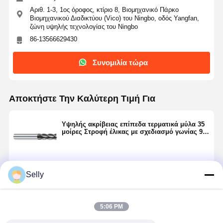
Αριθ. 1-3, 1ος όροφος, κτίριο 8, Βιομηχανικό Πάρκο
Βιομηχανικού Διαδικτύου (Vico) του Ningbo, οδός Yangfan,
ζώνη υψηλής τεχνολογίας του Ningbo
86-13566629430
Συνομιλία τώρα
Αποκτήστε Την Καλύτερη Τιμή Για
Υψηλής ακρίβειας επίπεδα τερματικά μύλα 35
μοίρες Στροφή έλικας με σχεδιασμό γωνίας 90
°
Να συνεχίσει
Selly
5:06 PM
Συνιστώμενα Προϊόντα