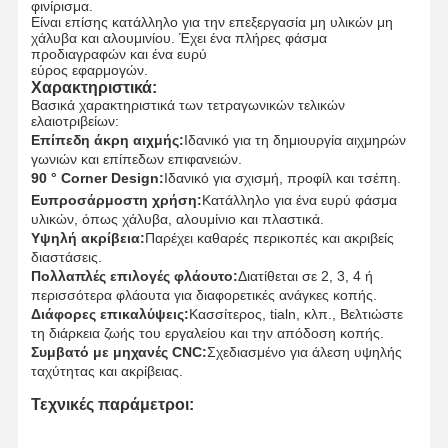
φινίρισμα.
Είναι επίσης κατάλληλο για την επεξεργασία μη υλικών μη
χάλυβα και αλουμινίου. Έχει ένα πλήρες φάσμα
προδιαγραφών και ένα ευρύ
εύρος εφαρμογών.
Χαρακτηριστικά:
Βασικά χαρακτηριστικά των τετραγωνικών τελικών
ελαιοτριβείων:
Επίπεδη άκρη αιχμής:
Ιδανικό για τη δημιουργία αιχμηρών
γωνιών και επίπεδων επιφανειών.
90 ° Corner Design:
Ιδανικό για σχισμή, προφίλ και τσέπη.
Ευπροσάρμοστη χρήση:
Κατάλληλο για ένα ευρύ φάσμα
υλικών, όπως χάλυβα, αλουμίνιο και πλαστικά.
Υψηλή ακρίβεια:
Παρέχει καθαρές περικοπές και ακριβείς
διαστάσεις.
Πολλαπλές επιλογές φλάουτο:
Διατίθεται σε 2, 3, 4 ή
περισσότερα φλάουτα για διαφορετικές ανάγκες κοπής.
Διάφορες επικαλύψεις:
Κασσίτερος, tialn, κλπ., Βελτιώστε
τη διάρκεια ζωής του εργαλείου και την απόδοση κοπής.
Συμβατό με μηχανές CNC:
Σχεδιασμένο για άλεση υψηλής
ταχύτητας και ακρίβειας.
Αρχική
Προϊόντα
Σχετικά Με
Επισκέψεις
Τεχνικές παράμετροι:
Σελίδα
Εμάς
Στο
Εργοστάσιο