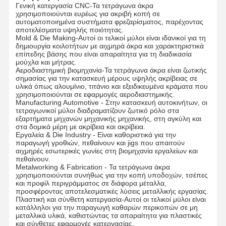
DEX1204
D12
30
L75
12
4
Γενική κατεργασία CNC-Τα τετράγωνα άκρα
Τρυπάνι του U
χρησιμοποιούνται ευρέως για ακριβή κοπή σε
DEX1404
D14
35
L100
14
4
αυτοματοποιημένα συστήματα φρεζαρίσματος, παρέχοντας
DEX1604
D16
45
L100
16
4
Τετράγωνοι μύλοι
αποτελέσματα υψηλής ποιότητας.
DEX1804
D18
45
L100
18
4
Mold & Die Making-Αυτοί οι τελικοί μύλοι είναι ιδανικοί για τη
δημιουργία κοιλοτήτων με αιχμηρά άκρα και χαρακτηριστικά
DEX2004
D20
50
L100
20
4
Στροφική ακτίνα Τελικά μύλα
επίπεδης βάσης που είναι απαραίτητα για τη διαδικασία
μούχλα και μήτρας.
Αεροδιαστημική βιομηχανία-Τα τετράγωνα άκρα είναι ζωτικής
μύλοι τελών μύτης σφαιρών
σημασίας για την κατασκευή μέρους υψηλής ακρίβειας σε
υλικά όπως αλουμίνιο, τιτάνιο και εξειδικευμένα κράματα που
Σιδηροδρομικές εγκαταστάσεις
χρησιμοποιούνται σε εφαρμογές αεροδιαστημικής.
Manufacturing Automotive - Στην κατασκευή αυτοκινήτων, οι
τετραγωνικοί μύλοι διαδραματίζουν ζωτικό ρόλο στα
Σιδηροδρομικές εγκαταστάσεις
εξαρτήματα μηχανών μηχανικής μηχανικής, στη αγκύλη και
στα δομικά μέρη με ακρίβεια και ακρίβεια.
Λεπτό βαρετό κεφάλι
Εργαλεία & Die Industry - Είναι καθοριστικά για την
παραγωγή γροθιών, πεθαίνουν και jigs που απαιτούν
αιχμηρές εσωτερικές γωνίες στη βιομηχανία εργαλείων και
Τραχύ Κεφαλή Διάτρησης
πεθαίνουν.
Metalworking & Fabrication - Τα τετράγωνα άκρα
χρησιμοποιούνται συνήθως για την κοπή υποδοχών, τσέπες
και προφίλ περιγράμματος σε διάφορα μέταλλα,
προσφέροντας αποτελεσματικές λύσεις μεταλλικής εργασίας.
Πλαστική και σύνθετη κατεργασία-Αυτοί οι τελικοί μύλοι είναι
κατάλληλοι για την παραγωγή καθαρών περικοπών σε μη
μεταλλικά υλικά, καθιστώντας τα απαραίτητα για πλαστικές
και σύνθετες εφαρμογές κατεργασίας.