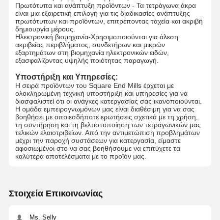
Πρωτότυπα και ανάπτυξη προϊόντων - Τα τετράγωνα άκρα
είναι μια εξαιρετική επιλογή για τις διαδικασίες ανάπτυξης
πρωτότυπων και προϊόντων, επιτρέποντας ταχεία και ακριβή
δημιουργία μέρους.
Ηλεκτρονική βιομηχανία-Χρησιμοποιούνται για άλεση
ακριβείας περιβλήματος, συνδετήρων και μικρών
εξαρτημάτων στη βιομηχανία ηλεκτρονικών ειδών,
εξασφαλίζοντας υψηλής ποιότητας παραγωγή.
Υποστήριξη και Υπηρεσίες:
Η σειρά προϊόντων του Square End Mills έρχεται με
ολοκληρωμένη τεχνική υποστήριξη και υπηρεσίες για να
διασφαλιστεί ότι οι ανάγκες κατεργασίας σας ικανοποιούνται.
Η ομάδα εμπειρογνωμόνων μας είναι διαθέσιμη για να σας
βοηθήσει με οποιεσδήποτε ερωτήσεις σχετικά με τη χρήση,
τη συντήρηση και τη βελτιστοποίηση των τετραγωνικών μας
τελικών ελαιοτριβείων. Από την αντιμετώπιση προβλημάτων
μέχρι την παροχή συστάσεων για κατεργασία, είμαστε
αφοσιωμένοι στο να σας βοηθήσουμε να επιτύχετε τα
καλύτερα αποτελέσματα με το προϊόν μας.
Στοιχεία Επικοινωνίας
Ms. Selly