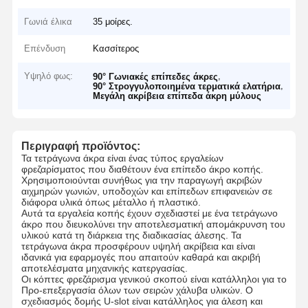
Γωνιά έλικα
35 μοίρες.
Επένδυση
Κασσίτερος
Υψηλό φως:
,
90° Γωνιακές επίπεδες άκρες
,
90° Στρογγυλοποιημένα τερματικά ελατήρια
Μεγάλη ακρίβεια επίπεδα άκρη μύλους
Περιγραφή προϊόντος:
Τα τετράγωνα άκρα είναι ένας τύπος εργαλείων
φρεζαρίσματος που διαθέτουν ένα επίπεδο άκρο κοπής.
Χρησιμοποιούνται συνήθως για την παραγωγή ακριβών
αιχμηρών γωνιών, υποδοχών και επίπεδων επιφανειών σε
διάφορα υλικά όπως μέταλλο ή πλαστικό.
Αυτά τα εργαλεία κοπής έχουν σχεδιαστεί με ένα τετράγωνο
άκρο που διευκολύνει την αποτελεσματική απομάκρυνση του
υλικού κατά τη διάρκεια της διαδικασίας άλεσης. Τα
τετράγωνα άκρα προσφέρουν υψηλή ακρίβεια και είναι
ιδανικά για εφαρμογές που απαιτούν καθαρά και ακριβή
αποτελέσματα μηχανικής κατεργασίας.
Οι κόπτες φρεζάρισμα γενικού σκοπού είναι κατάλληλοι για το
Προ-επεξεργασία όλων των σειρών χάλυβα υλικών. Ο
σχεδιασμός δομής U-slot είναι κατάλληλος για άλεση και