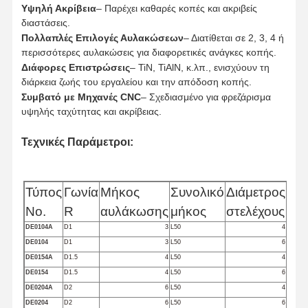
Υψηλή Ακρίβεια
– Παρέχει καθαρές κοπές και ακριβείς
διαστάσεις.
Πολλαπλές Επιλογές Αυλακώσεων
– Διατίθεται σε 2, 3, 4 ή
περισσότερες αυλακώσεις για διαφορετικές ανάγκες κοπής.
Διάφορες Επιστρώσεις
– TiN, TiAlN, κ.λπ., ενισχύουν τη
Έλεγχος
Επικοινωνήσ
Νέα
Υποθέσεις
διάρκεια ζωής του εργαλείου και την απόδοση κοπής.
Ποιότητας
Τε Μαζί Μας
Συμβατό με Μηχανές CNC
– Σχεδιασμένο για φρεζάρισμα
υψηλής ταχύτητας και ακρίβειας.
Τεχνικές Παράμετροι:
Συνομιλία
Τώρα
Τύπος
Γωνία
Μήκος
Συνολικό
Διάμετρος
Αυ
Νο.
R
αυλάκωσης
μήκος
στελέχους
τρυπάνι από στερεό καρβίδιο
DE0104A
D1
3
L50
4
DE0104
D1
3
L50
6
Τρυπάνια όπλου
DE0154A
D1.5
4
L50
4
DE0154
D1.5
4
L50
6
BTA Διάτρηση
DE0204A
D2
6
L50
4
DE0204
D2
6
L50
6