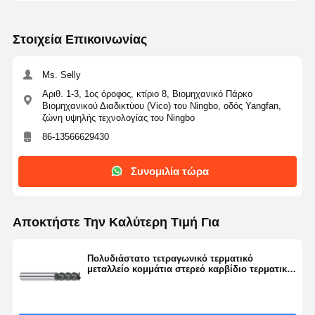
Στοιχεία Επικοινωνίας
Ms. Selly
Αριθ. 1-3, 1ος όροφος, κτίριο 8, Βιομηχανικό Πάρκο
Βιομηχανικού Διαδικτύου (Vico) του Ningbo, οδός Yangfan,
ζώνη υψηλής τεχνολογίας του Ningbo
86-13566629430
Συνομιλία τώρα
Αποκτήστε Την Καλύτερη Τιμή Για
Πολυδιάστατο τετραγωνικό τερματικό
μεταλλείο κομμάτια στερεό καρβίδιο τερματικό
μεταλλείο βιομηχανικό για την αύξηση της
παραγωγικότητας