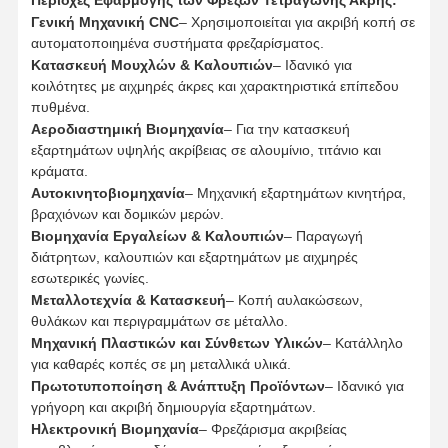
Περιοχές Εφαρμογής των Φρεζών Τετράγωνης Άκρης:
DE1204
D12
30
L75
12
Γενική Μηχανική CNC
– Χρησιμοποιείται για ακριβή κοπή σε
DE1404
D14
35
L100
14
αυτοματοποιημένα συστήματα φρεζαρίσματος.
DE1604
D16
45
L100
16
Κατασκευή Μουχλών & Καλουπιών
– Ιδανικό για
DE1804
D18
45
L100
18
κοιλότητες με αιχμηρές άκρες και χαρακτηριστικά επίπεδου
DE2004
D20
50
L100
20
πυθμένα.
Αεροδιαστημική Βιομηχανία
– Για την κατασκευή
εξαρτημάτων υψηλής ακρίβειας σε αλουμίνιο, τιτάνιο και
κράματα.
Αυτοκινητοβιομηχανία
– Μηχανική εξαρτημάτων κινητήρα,
βραχιόνων και δομικών μερών.
Βιομηχανία Εργαλείων & Καλουπιών
– Παραγωγή
διάτρητων, καλουπιών και εξαρτημάτων με αιχμηρές
εσωτερικές γωνίες.
Μεταλλοτεχνία & Κατασκευή
– Κοπή αυλακώσεων,
θυλάκων και περιγραμμάτων σε μέταλλο.
Μηχανική Πλαστικών και Σύνθετων Υλικών
– Κατάλληλο
για καθαρές κοπές σε μη μεταλλικά υλικά.
Πρωτοτυποποίηση & Ανάπτυξη Προϊόντων
– Ιδανικό για
γρήγορη και ακριβή δημιουργία εξαρτημάτων.
Ηλεκτρονική Βιομηχανία
– Φρεζάρισμα ακριβείας