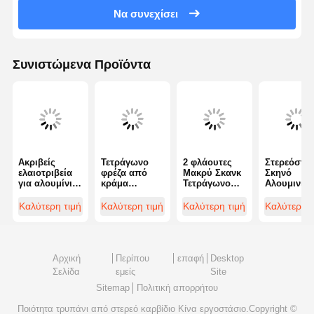
Να συνεχίσει
Συνιστώμενα Προϊόντα
Ακριβείς
Τετράγωνο
2 φλάουτες
Στερεόστρ
ελαιοτριβεία
φρέζα από
Μακρύ Σκανκ
Σκηνό
για αλουμίνιο
κράμα
Τετράγωνο
Αλουμινίο
στερεό
τιτανίου για
Τελικό
Τελικά
καρβίδιο
αντικραδασμι
Στριβάνια
Στριβεία
Καλύτερη τιμή
Καλύτερη τιμή
Καλύτερη τιμή
Καλύτερη τ
τετράγωνο
κή απόδοση
κατασκευασμέ
Τετράγωνο
άκρο υψηλής
με τυπική
να από
Τρύπα Τελ
απόδοσης
φλογέρα
χάλυβα
Στριβείο
υψηλής
Πολυδιάστ
ταχύτητας 35
Με Τρία
Αρχική
Περίπου
επαφή
Desktop
μοίρες
Φλάουτα
Σελίδα
εμείς
Site
Στροφή έλικας
Sitemap
Πολιτική απορρήτου
Ποιότητα
τρυπάνι από στερεό καρβίδιο
Κίνα εργοστάσιο.Copyright ©