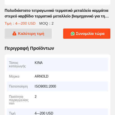
Πολυδιάστατο τετραγωνικό τερματικό μεταλλείο κομμάτια
στερεό καρβίδιο τερματικό μεταλλείο βιομηχανικό για την
αύξηση της παραγωγικότητας
Τιμή：4—200 USD
MOQ：2
Καλύτερη τιμή
Συνομιλία τώρα
Περιγραφή Προϊόντων
Τόπος
ΚΙΝΑ
καταγωγής
Μάρκα
ARNOLD
Πιστοποίηση
ISO9001:2000
Ποσότητα
2
παραγγελίας
min
Τιμή
4—200 USD