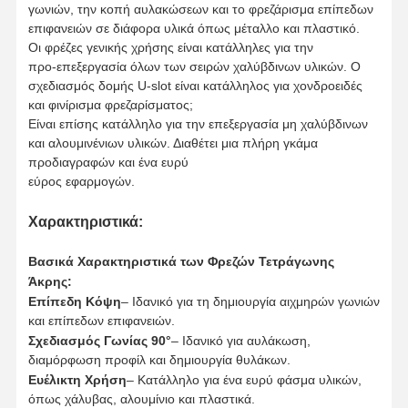
γωνιών, την κοπή αυλακώσεων και το φρεζάρισμα επίπεδων
επιφανειών σε διάφορα υλικά όπως μέταλλο και πλαστικό.
Οι φρέζες γενικής χρήσης είναι κατάλληλες για την
προ-επεξεργασία όλων των σειρών χαλύβδινων υλικών. Ο
σχεδιασμός δομής U-slot είναι κατάλληλος για χονδροειδές
και φινίρισμα φρεζαρίσματος;
Είναι επίσης κατάλληλο για την επεξεργασία μη χαλύβδινων
και αλουμινένιων υλικών. Διαθέτει μια πλήρη γκάμα
προδιαγραφών και ένα ευρύ
εύρος εφαρμογών.
Χαρακτηριστικά:
Βασικά Χαρακτηριστικά των Φρεζών Τετράγωνης
Άκρης:
Επίπεδη Κόψη
– Ιδανικό για τη δημιουργία αιχμηρών γωνιών
και επίπεδων επιφανειών.
Σχεδιασμός Γωνίας 90°
– Ιδανικό για αυλάκωση,
Αρχική
Προϊόντα
Σχετικά Με
Επισκέψεις
διαμόρφωση προφίλ και δημιουργία θυλάκων.
Σελίδα
Εμάς
Στο
Ευέλικτη Χρήση
– Κατάλληλο για ένα ευρύ φάσμα υλικών,
Εργοστάσιο
όπως χάλυβας, αλουμίνιο και πλαστικά.