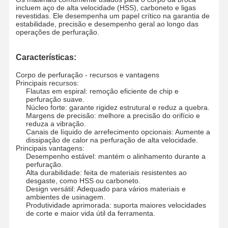
incluem aço de alta velocidade (HSS), carboneto e ligas
revestidas. Ele desempenha um papel crítico na garantia de
estabilidade, precisão e desempenho geral ao longo das
operações de perfuração.
Características:
Corpo de perfuração - recursos e vantagens
Principais recursos:
Flautas em espiral: remoção eficiente de chip e
perfuração suave.
Núcleo forte: garante rigidez estrutural e reduz a quebra.
Margens de precisão: melhore a precisão do orifício e
reduza a vibração.
Canais de líquido de arrefecimento opcionais: Aumente a
dissipação de calor na perfuração de alta velocidade.
Principais vantagens:
Desempenho estável: mantém o alinhamento durante a
perfuração.
Alta durabilidade: feita de materiais resistentes ao
desgaste, como HSS ou carboneto.
Design versátil: Adequado para vários materiais e
ambientes de usinagem.
Para Casa
Produtos
Sobre Nós
Visita À
Produtividade aprimorada: suporta maiores velocidades
Fábrica
de corte e maior vida útil da ferramenta.