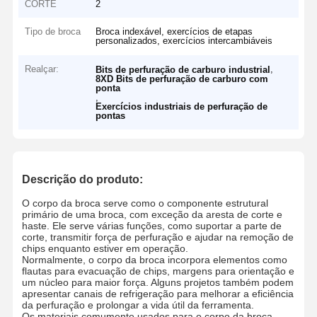
CORTE
2
Tipo de broca
Broca indexável, exercícios de etapas
personalizados, exercícios intercambiáveis
Realçar:
,
Bits de perfuração de carburo industrial
8XD Bits de perfuração de carburo com
ponta
,
Exercícios industriais de perfuração de
pontas
Descrição do produto:
O corpo da broca serve como o componente estrutural
primário de uma broca, com exceção da aresta de corte e
haste. Ele serve várias funções, como suportar a parte de
corte, transmitir força de perfuração e ajudar na remoção de
chips enquanto estiver em operação.
Normalmente, o corpo da broca incorpora elementos como
flautas para evacuação de chips, margens para orientação e
um núcleo para maior força. Alguns projetos também podem
apresentar canais de refrigeração para melhorar a eficiência
da perfuração e prolongar a vida útil da ferramenta.
Os materiais comumente usados ​​para o corpo da broca