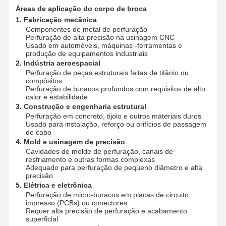
Áreas de aplicação do corpo de broca
Ep
-G88108-20-
193
207
56
25
3
20.00
21.00
B25
1. Fabricação mecânica
Componentes de metal de perfuração
Ep
-G88108-21-b25
193
207
56
25
3
21.00
22.00
Perfuração de alta precisão na usinagem CNC
Usado em automóveis, máquinas -ferramentas e
Ep
-G88108-22-
193
208
56
25
3
22.00
22.00
produção de equipamentos industriais
B25
2. Indústria aeroespacial
Perfuração de peças estruturais feitas de titânio ou
Ep
-G88108-2
21-
211
224
56
25
4
22.01
23.00
compósitos
B25
Perfuração de buracos profundos com requisitos de alto
calor e estabilidade
Ep
-G88108-23-
211
224
56
25
4
23.00
24.00
3. Construção e engenharia estrutural
B25
Perfuração em concreto, tijolo e outros materiais duros
Usado para instalação, reforço ou orifícios de passagem
Ep
-G88108-24-
211
224
56
25
4
24.00
24.00
de cabo
B25
4. Mold e usinagem de precisão
Ep
-G88108-2
41-
232
250
60
32
5
24.01
25.00
Cavidades de molde de perfuração, canais de
B32
resfriamento e outras formas complexas
Adequado para perfuração de pequeno diâmetro e alta
Ep
-G88108-25-
232
250
60
32
5
25.00
26.00
precisão
B32
5. Elétrica e eletrônica
Perfuração de micro-buracos em placas de circuito
Ep
-G88108-26-b32
232
250
60
32
5
26.00
26.00
impresso (PCBs) ou conectores
Requer alta precisão de perfuração e acabamento
Ep
-G88108-2
61-
248
265
60
32
6
26.01
27.00
superficial
B32