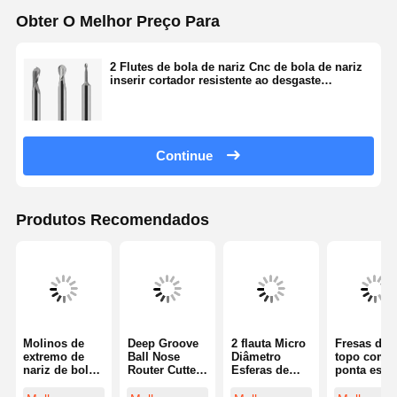
Obter O Melhor Preço Para
2 Flutes de bola de nariz Cnc de bola de nariz
inserir cortador resistente ao desgaste
revestimento TiAlN
Continue
Produtos Recomendados
Molinos de
Deep Groove
2 flauta Micro
Fresas de
extremo de
Ball Nose
Diâmetro
topo com
nariz de bola
Router Cutter
Esferas de
ponta esfér
de barriga
4 Flauta Alta
nariz
com
longa ISO9001
Eficiência
terminação
revestimen