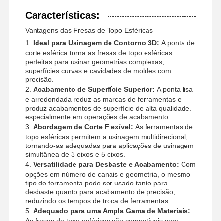
Características:
Vantagens das Fresas de Topo Esféricas
Controle De
Contacte-
Notícias
Casos
1.
Ideal para Usinagem de Contorno 3D:
A ponta de
Qualidade
Nos
corte esférica torna as fresas de topo esféricas
perfeitas para usinar geometrias complexas,
superfícies curvas e cavidades de moldes com
precisão.
2.
Acabamento de Superfície Superior:
A ponta lisa
e arredondada reduz as marcas de ferramentas e
produz acabamentos de superfície de alta qualidade,
Converse
especialmente em operações de acabamento.
Agora
3.
Abordagem de Corte Flexível:
As ferramentas de
topo esféricas permitem a usinagem multidirecional,
tornando-as adequadas para aplicações de usinagem
Forno de carburo sólido
simultânea de 3 eixos e 5 eixos.
4.
Versatilidade para Desbaste e Acabamento:
Com
Exercícios com armas
opções em número de canais e geometria, o mesmo
tipo de ferramenta pode ser usado tanto para
desbaste quanto para acabamento de precisão,
BTA Perfuração
reduzindo os tempos de troca de ferramentas.
5.
Adequado para uma Ampla Gama de Materiais:
Exercícios de ponta trocáveis
As fresas de topo esféricas são compatíveis com