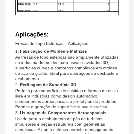
DBM3026L
D3
R1.5
3
DBM3030
D3
R1.5
3
DBM3030L
D3
R1.5
3
DBM4016
D4
R2
4
DBM4016L
D4
R2
4
Aplicações:
DBM4020
D4
R2
4
Fresas de Topo Esféricas – Aplicações
DBM4020L
D4
R2
4
1.
Fabricação de Moldes e Matrizes
DBM4026
D4
R2
4
As fresas de topo esféricas são amplamente utilizadas
DBM4026L
D4
R2
4
na indústria de moldes para usinar cavidades 3D,
DBM4030
D4
R2
4
superfícies curvas e contornos complexos em moldes
de aço ou grafite. Ideal para operações de desbaste e
DBM4030L
D4
R2
4
acabamento.
2.
Perfilagem de Superfície 3D
Perfeito para superfícies esculpidas e formas de estilo
livre em indústrias como design automotivo,
componentes aeroespaciais e protótipos de produtos.
Permite a geração de superfície suave e precisa.
3.
Usinagem de Componentes Aeroespaciais
Usado para o acabamento de pás de turbinas,
impulsores e peças estruturais com geometrias
complexas. A ponta esférica permite o engajamento