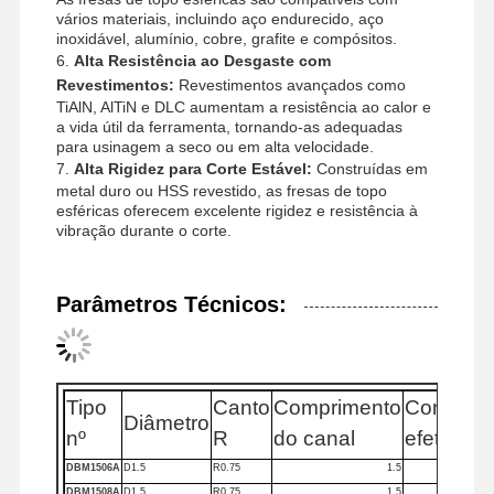
vários materiais, incluindo aço endurecido, aço
Broca de U
inoxidável, alumínio, cobre, grafite e compósitos.
6.
Alta Resistência ao Desgaste com
fresas de topo quadradas
Revestimentos:
Revestimentos avançados como
TiAlN, AlTiN e DLC aumentam a resistência ao calor e
Radius de canto Moinho de ponta
a vida útil da ferramenta, tornando-as adequadas
para usinagem a seco ou em alta velocidade.
7.
Alta Rigidez para Corte Estável:
Construídas em
moinhos de extremidade do nariz da bola
metal duro ou HSS revestido, as fresas de topo
esféricas oferecem excelente rigidez e resistência à
Moinhos de extrusão de aço inoxidável
vibração durante o corte.
Moinhos de acabamento de alumínio
Parâmetros Técnicos:
Boa cabeça chata.
Cabeça aborrecida
Tipo
Canto
Comprimento
Comprim
Diâmetro
nº
R
do canal
efetivo
DBM1506A
D1.5
R0.75
1.5
DBM1508A
D1.5
R0.75
1.5