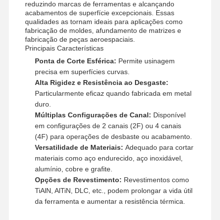
reduzindo marcas de ferramentas e alcançando
acabamentos de superfície excepcionais. Essas
qualidades as tornam ideais para aplicações como
fabricação de moldes, afundamento de matrizes e
fabricação de peças aeroespaciais.
Principais Características
Ponta de Corte Esférica:
Permite usinagem
precisa em superfícies curvas.
Alta Rigidez e Resistência ao Desgaste:
Particularmente eficaz quando fabricada em metal
duro.
Múltiplas Configurações de Canal:
Disponível
em configurações de 2 canais (2F) ou 4 canais
(4F) para operações de desbaste ou acabamento.
Versatilidade de Materiais:
Adequado para cortar
materiais como aço endurecido, aço inoxidável,
alumínio, cobre e grafite.
Opções de Revestimento:
Revestimentos como
TiAlN, AlTiN, DLC, etc., podem prolongar a vida útil
Para Casa
Produtos
Sobre Nós
Visita À
da ferramenta e aumentar a resistência térmica.
Fábrica