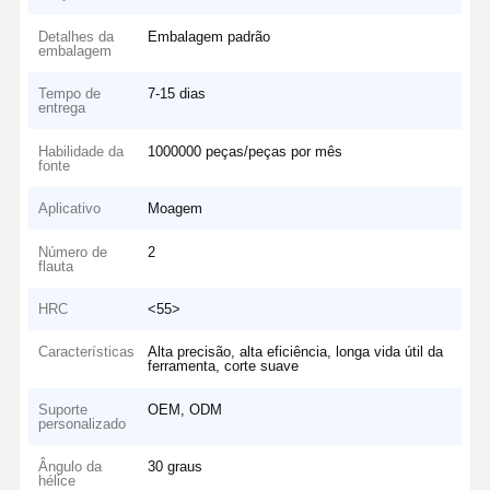
Detalhes da
Embalagem padrão
embalagem
Tempo de
7-15 dias
entrega
Habilidade da
1000000 peças/peças por mês
fonte
Aplicativo
Moagem
Número de
2
flauta
HRC
<55>
Características
Alta precisão, alta eficiência, longa vida útil da
ferramenta, corte suave
Suporte
OEM, ODM
personalizado
Ângulo da
30 graus
hélice