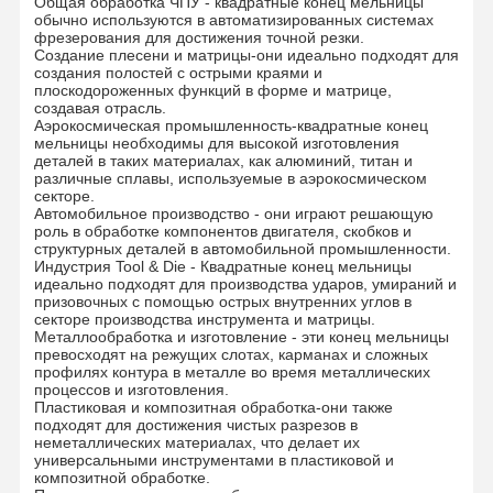
Общая обработка ЧПУ - квадратные конец мельницы
Nei0604
D6
20
23
L100
обычно используются в автоматизированных системах
фрезерования для достижения точной резки.
Nei0804
D8
25
29
L100
квадратные концевые фрезы
Создание плесени и матрицы-они идеально подходят для
NEI1004
D10
33
38
L100
создания полостей с острыми краями и
NEI1204
D12
37
43
L100
Угловой радиус Конечные мельницы
плоскодороженных функций в форме и матрице,
создавая отрасль.
Аэрокосмическая промышленность-квадратные конец
торцевые фрезы носа шарика
мельницы необходимы для высокой изготовления
деталей в таких материалах, как алюминий, титан и
различные сплавы, используемые в аэрокосмическом
Окончательные мельницы из нержавеющей стали
секторе.
Автомобильное производство - они играют решающую
Алюминиевые конечные мельницы
роль в обработке компонентов двигателя, скобков и
структурных деталей в автомобильной промышленности.
Индустрия Tool & Die - Квадратные конец мельницы
Прекрасная скучная голова
идеально подходят для производства ударов, умираний и
призовочных с помощью острых внутренних углов в
секторе производства инструмента и матрицы.
Грубая скучная голова
Металлообработка и изготовление - эти конец мельницы
превосходят на режущих слотах, карманах и сложных
профилях контура в металле во время металлических
процессов и изготовления.
Пластиковая и композитная обработка-они также
подходят для достижения чистых разрезов в
неметаллических материалах, что делает их
универсальными инструментами в пластиковой и
композитной обработке.