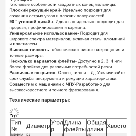
Ключевые особенности квадратных конец мельницы:
Плоский режущий край
- Идеально подходит для
создания острых углов и плоских поверхностей.
90 ° угловой дизайн
- Идеально идеально подходит для
прорези, профилирования и кармана.
Универсальное использование
- Подходит для
широкого спектра материалов, включая сталь, алюминий
и пластмассы.
Высокая точность
- обеспечивает чистые сокращения и
точные размеры.
Несколько вариантов флейты
- Доступно в 2, 3, 4 или
более флейтах для различных потребностей резки.
Различные покрытия
- Олово, тилн и т. Д., Увеличивайте
срок службы инструмента и режущие характеристики.
Совместим с машинами с ЧПУ
-Разработано для
высокоскоростного и точного фрезерования.
Технические параметры:
Домой
Продукты
О Нас
Экскурсия
Тип
Угол
Длина
Общая
По Заводу
Диаметр
Хвостокол
№
р
флейты
длина
NE0104A
D1
3
-
L50