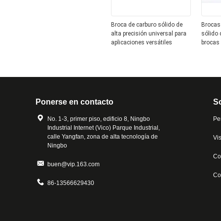
Broca de carburo sólido de
Brocas 
alta precisión universal para
sólido 
aplicaciones versátiles
brocas 
carburo
Ponerse en contacto
S
No. 1-3, primer piso, edificio 8, Ningbo
Pe
Industrial Internet (Vico) Parque Industrial,
calle Yangfan, zona de alta tecnología de
Vis
Ningbo
Co
buen@vip.163.com
Co
86-13566629430