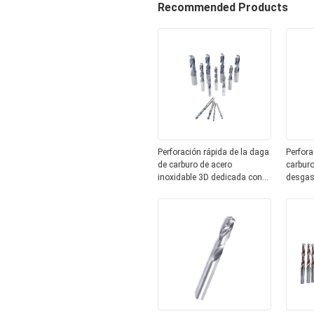
Recommended Products
Perforación rápida de la daga
Perfora
de carburo de acero
carburo
inoxidable 3D dedicada con
desgas
superficie lisa
Perfora
carbur