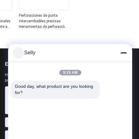
Perforaciones de punta
ionales
intercambiables precisas
rte a
Herramientas de perforación
 CNC,
CNC 3XDC Carbide U
Perforaciones con
inserciones WCMX
Selly
Envíenos un correo
9:15 AM
Háganos saber su requerimiento. Conectaremos los mejores
productos contigo.
Good day, what product are you looking 
for?