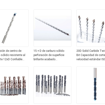
ción de centro de
15 × D de carburo sólido
20D Solid Carbide Twis
 sólido resistente al
perforación de superficie
Bit Capacidad de corte
te 12xD Confiable
brillante acabado
velocidad estándar IS
ción de flauta recta de
personalizado alta
o
durabilidad