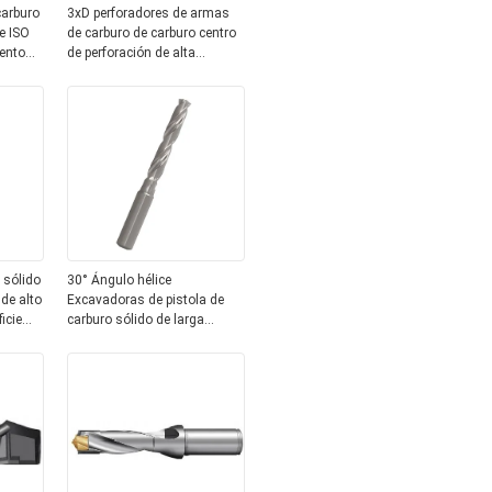
carburo
3xD perforadores de armas
e ISO
de carburo de carburo centro
ento
de perforación de alta
precisión para el aluminio
 sólido
30° Ángulo hélice
de alto
Excavadoras de pistola de
icie
carburo sólido de larga
duración Excavadora de paso
de carburo sólido