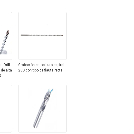
t Drill
Grabación en carburo espiral
 de alta
25D con tipo de flauta recta
O