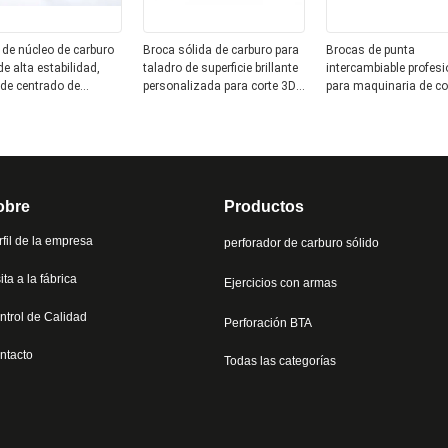
de núcleo de carburo
Broca sólida de carburo para
Brocas de punta
de alta estabilidad,
taladro de superficie brillante
intercambiable profes
de centrado de
personalizada para corte 3D
para maquinaria de co
, acero inoxidable 5D
general de alta velocidad
medida, herramientas
broca escalonada
obre
Productos
rfil de la empresa
perforador de carburo sólido
ita a la fábrica
Ejercicios con armas
ntrol de Calidad
Perforación BTA
ntacto
Todas las categorías