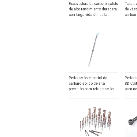
Excavadora de carburo sólido
Taladro
de alto rendimiento duradera
de vás
con larga vida útil de la
carbón 
herramienta
eficien
Perforación especial de
Perfora
carburo sólido de alta
8D Cort
precisión para refrigeración
para ac
interna 8D Aluminio de
interna
agujero profundo