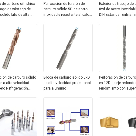
 de carburo cilíndrico
Perforación de torsión de
Exterior de trabajo de 
tago de vástago de
carburo sólido 5D de acero
8xd de acero inoxidabl
sólido bits de alta
inoxidable resistente al calor
DIN Estándar Enfriami
cia para aeroespacial
con base redonda
interno
ción de carburo sólido
Broca de carburo sólido 5xD
Perforación de carburo
e a alta velocidad
de alta velocidad profesional
en 12D de eje redondo 
ero Refrigeración
para aluminio
rendimiento con superf
 estándar ISO DIN
lisa