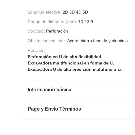
Longitud efectiva:
2D 3D 4D 5D
Rango de diámetro (mm):
10-13.9
Solicitud:
Perforación
Objeto conveniente:
Acero, hierro fundido y aluminio
Resaltar:
Perforación en U de alta flexibilidad
,
Excavadora multifuncional en forma de U
,
Excavadora U de alta precisión multifuncional
Información básica
Pago y Envío Términos