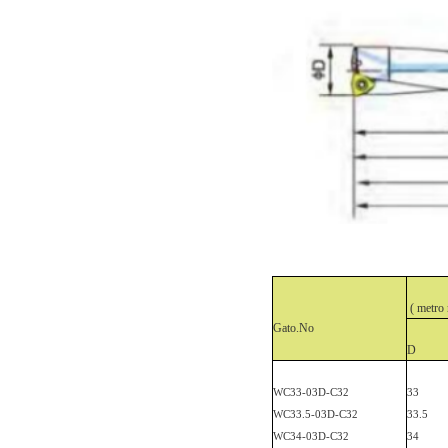
(
metro
Gato
.
No
D
WC33-03D-C
32
33
WC33.5-03D-C
32
33.5
WC34-03D-C
32
34