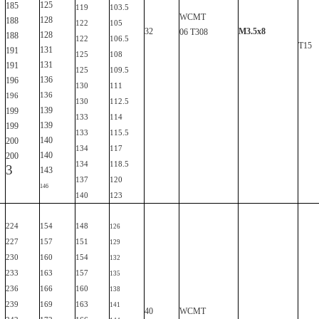
125
185
119
103.5
WCMT
128
188
122
105
32
M3.5x8
06
T308
128
188
122
106.5
T15
131
191
125
108
131
191
125
109.5
136
196
130
111
136
196
130
112.5
139
199
133
114
139
199
133
115.5
140
200
134
117
140
200
134
118.5
3
143
137
120
146
140
123
224
154
148
126
227
157
151
129
230
160
154
132
233
163
157
135
236
166
160
138
239
169
163
141
40
WCMT