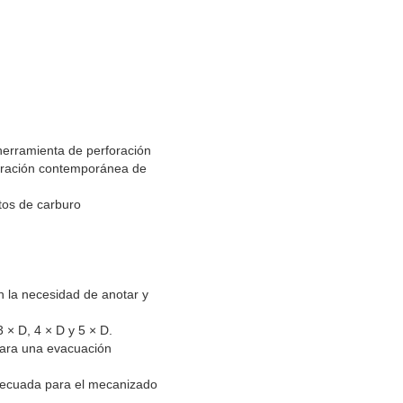
 herramienta de perforación
guración contemporánea de
rtos de carburo
n la necesidad de anotar y
 × D, 4 × D y 5 × D.
 para una evacuación
, adecuada para el mecanizado