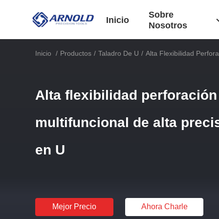
Sobre
Inicio
Nosotros
Inicio
/
Productos
/
Taladro De U
/
Alta Flexibilidad Perfor
Alta flexibilidad perforació
multifuncional de alta preci
en U
Mejor Precio
Ahora Charle