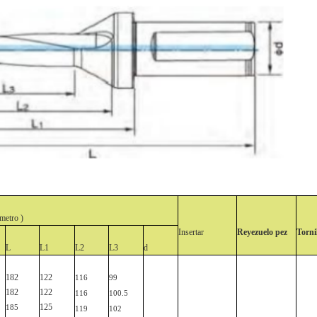
metro
)
Insertar
Reyezuelo
pez
Torni
L
L1
L2
L3
d
182
122
116
99
182
122
116
100.5
125
185
119
102