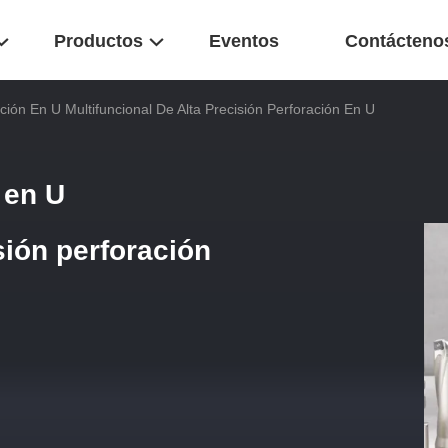
Productos
Eventos
Contácteno
ación En U Multifuncional De Alta Precisión Perforación En U
n en U
sión perforación