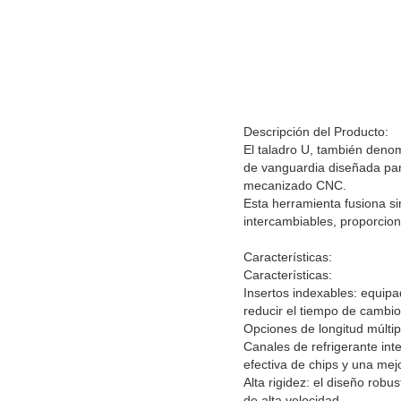
Descripción del Producto:
El taladro U, también denom
de vanguardia diseñada par
mecanizado CNC.
Esta herramienta fusiona si
intercambiables, proporciona
Características:
Características:
Insertos indexables: equip
reducir el tiempo de cambi
Opciones de longitud múltip
Canales de refrigerante int
efectiva de chips y una mejo
Alta rigidez: el diseño robu
de alta velocidad.