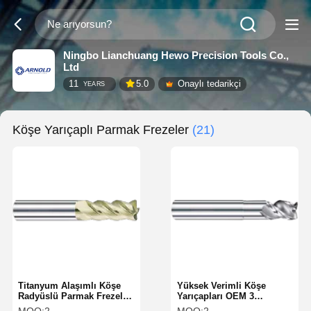
Ningbo Lianchuang Hewo Precision Tools Co.,
Ltd
11
5.0
Onaylı tedarikçi
YEARS
Köşe Yarıçaplı Parmak Frezeler
(21)
Titanyum Alaşımlı Köşe
Yüksek Verimli Köşe
Radyüslü Parmak Frezeler
Yarıçapları OEM 3
4 Ağızlı Köşe Diş Açma
Alüminyum Flütleri