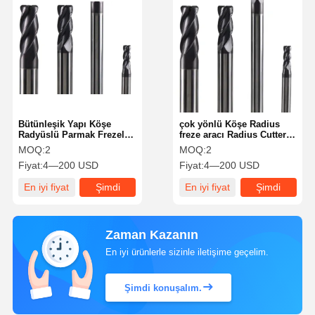
Bütünleşik Yapı Köşe
çok yönlü Köşe Radius
Radyüslü Parmak Frezeler
freze aracı Radius Cutter
Dört Ağızlı U Yuvası Yapı
Son freze üreticisi Uzun
MOQ:
2
MOQ:
2
Tasarımı
ömürlü
Fiyat:
4—200 USD
Fiyat:
4—200 USD
En iyi fiyat
Şimdi
En iyi fiyat
Şimdi
konuşalım.
konuşalım.
Zaman Kazanın
En iyi ürünlerle sizinle iletişime geçelim.
Şimdi konuşalım.