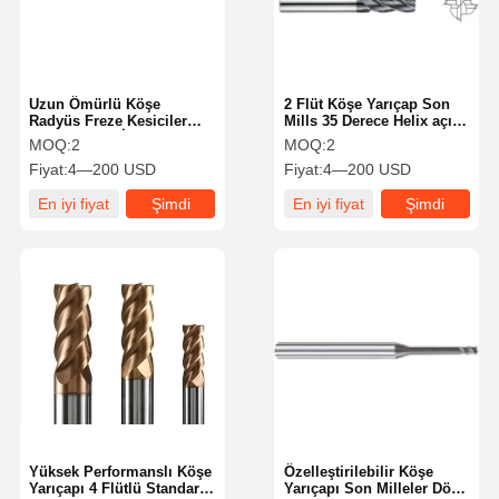
Uzun Ömürlü Köşe
2 Flüt Köşe Yarıçap Son
Radyüs Freze Kesiciler
Mills 35 Derece Helix açı
Entegre Yapı İle Aşınmaya
Dayanıklı Yüksek Güç
MOQ:
2
MOQ:
2
Dayanıklı
Fiyat:
4—200 USD
Fiyat:
4—200 USD
En iyi fiyat
Şimdi
En iyi fiyat
Şimdi
konuşalım.
konuşalım.
Evde
Ürün
Hakkımızda
Fabrika Turu
Yüksek Performanslı Köşe
Özelleştirilebilir Köşe
Yarıçapı 4 Flütlü Standart
Yarıçapı Son Milleler Dört