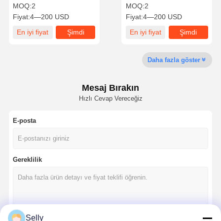
Son Mills
flüt Uzun ömür Yüksek
MOQ:
2
MOQ:
2
hassasiyet
Fiyat:
4—200 USD
Fiyat:
4—200 USD
Kalite Kontrol
Bizimle
Haberler
Davalar
En iyi fiyat
Şimdi
En iyi fiyat
Şimdi
İletişim
konuşalım.
konuşalım.
Daha fazla göster
Mesaj Bırakın
Şimdi
Hızlı Cevap Vereceğiz
Konuşalım.
E-posta
katı karbid matkap
Kılavuz Matkaplar
Gereklilik
BTA sondajı
Değiştirilebilir Uçuculuklar
U matkap
Selly