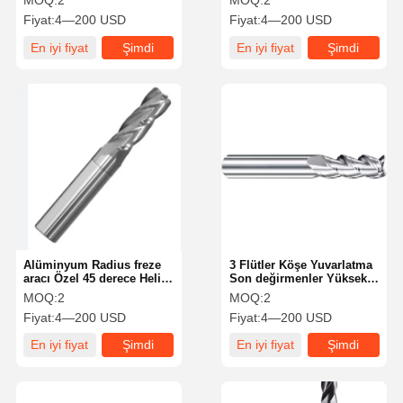
MOQ:
2
MOQ:
2
İçin
Fiyat:
4—200 USD
Fiyat:
4—200 USD
En iyi fiyat
Şimdi
En iyi fiyat
Şimdi
konuşalım.
konuşalım.
Alüminyum Radius freze
3 Flütler Köşe Yuvarlatma
aracı Özel 45 derece Helix
Son değirmenler Yüksek
açısı
dayanıklılık Standart Son
MOQ:
2
MOQ:
2
değirmen yarıçapı
Fiyat:
4—200 USD
Fiyat:
4—200 USD
En iyi fiyat
Şimdi
En iyi fiyat
Şimdi
konuşalım.
konuşalım.