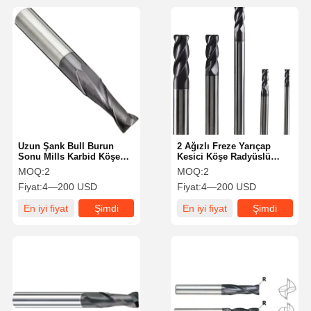
Uzun Şank Bull Burun
2 Ağızlı Freze Yarıçap
Sonu Mills Karbid Köşe
Kesici Köşe Radyüslü
Yuvarlatma Son Mills
Parmak Frezeler
MOQ:
2
MOQ:
2
Çeşitli Uygulamalar için
Özelleştirilmiş Üretim
Fiyat:
4—200 USD
Fiyat:
4—200 USD
Çözümleri İçin
En iyi fiyat
Şimdi
En iyi fiyat
Şimdi
konuşalım.
konuşalım.