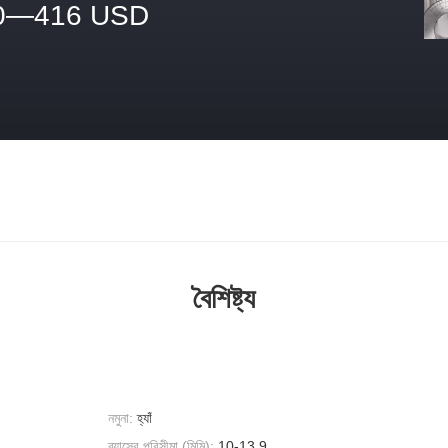
0—416 USD
বৈশিষ্ট্য
নমুনা:
হ্যাঁ
ব্যাসের পরিসীমা (মিমি):
10-13.9