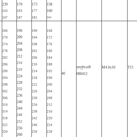
239
179
173
158
160
243
183
177
247
187
181
164
196
266
190
168
200
270
194
172
204
274
198
176
208
278
202
180
212
282
206
184
216
286
210
188
ডাব্লুসিএমটি
M4.0x10
T15
220
290
214
192
40
080412
224
294
218
196
228
298
222
200
232
302
226
204
236
306
230
208
240
310
234
212
244
314
238
216
248
318
242
220
252
322
246
224
256
326
250
228
260