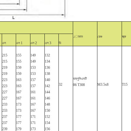
.োকান
রেঞ্চ
স্ক্রু
এল
এল 1
এল 2
এল 3
ডি
215
155
149
132
215
155
149
134
219
159
153
136
219
159
153
138
ডাব্লুসিএমটি
223
163
157
140
32
M3.5x8
T15
06
T308
223
163
157
142
227
167
161
144
227
167
161
146
233
173
167
148
233
173
167
150
237
177
171
152
237
177
171
154
239
179
173
156