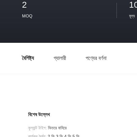
2
1
MOQ
মূল্য
বৈশিষ্ট্য
গ্যালারী
পণ্যের বর্ণনা
বিশেষ উল্লেখ
কুল্যান্ট টাইপ:
ভিতরে বাহিরে
কার্যকর দৈর্ঘ্য:
2 ডি 3 ডি 4 ডি 5 ডি