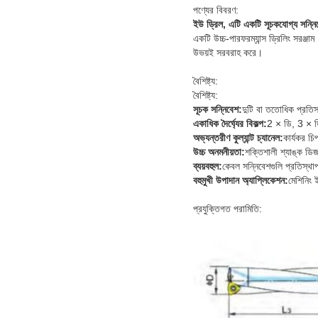
পণ্যের বিবরণ:
ইউ ড্রিল, এটি একটি সূচকযোগ্য সন্নিব
একটি উচ্চ-পারফরম্যান্স ড্রিলিং সরঞ্জ
উভয়ই সরবরাহ করে।
বৈশিষ্ট্য:
বৈশিষ্ট্য:
সূচক সন্নিবেশ:
দুটি বা ততোধিক প্রতিস্
একাধিক দৈর্ঘ্যের বিকল্প:
2 × ডি, 3 × ডি
অভ্যন্তরীণ কুল্যান্ট চ্যানেল:
কার্যকর চি
উচ্চ অনমনীয়তা:
শক্তিশালী শ্যাঙ্ক ডিজ
ব্যয়বহুল:
কেবল সন্নিবেশগুলি প্রতিস্থা
বহুমুখী উপাদান অ্যাপ্লিকেশন:
মেশিনিং 
প্রযুক্তিগত পরামিতি: