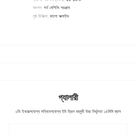
ফাংশন:
গর্ত মেশিনিং সরঞ্জাম
পৃষ্ঠ চিকিত্সা:
কালো অক্সাইড
গ্যালারী
২ডি ইনডেক্সযোগ্য সন্নিবেশযোগ্য ইউ ড্রিল বহুমুখী উচ্চ নির্ভুলতা ১৪মিমি ব্যাস