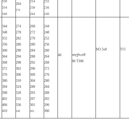
330
254
232
264
334
258
236
270
340
264
240
344
274
268
244
348
278
272
248
352
282
276
252
356
286
280
256
M3.5x8
T15
360
290
284
260
40
ডাব্লুসিএমটি
364
294
288
264
06
T308
368
298
292
268
372
302
296
272
376
306
300
276
380
310
304
280
394
324
289
284
398
328
293
288
402
332
297
292
406
336
301
296
410
300
340
305