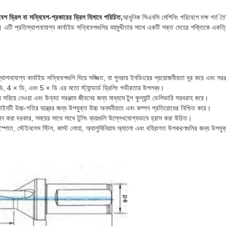
েশ ড্রিল বা সন্নিবেশ-প্রকারের ড্রিল হিসাবে পরিচিত,
আধুনিক সিএনসি মেশিনিং পরিবেশে দক্ষ গর্ত ত
াম। এটি প্রতিস্থাপনযোগ্য কার্বাইড সন্নিবেশগুলির বহুমুখীতার সাথে একটি শক্ত দেহের শক্তিকে একত্র
থাপনযোগ্য কার্বাইড সন্নিবেশগুলি দিয়ে সজ্জিত, যা পুনরায় ইনডিংয়ের প্রয়োজনীয়তা দূর করে এবং সরঞ
, 4 × ডি, এবং 5 × ডি এর মতো স্ট্যান্ডার্ড ড্রিলিং গভীরতায় উপলব্ধ।
প সরিয়ে নেওয়া এবং উন্নত সরঞ্জাম জীবনের জন্য মাধ্যমে টুল কুল্যান্ট ডেলিভারি সরবরাহ করে।
াইনটি উচ্চ-গতির যন্ত্রের জন্য উপযুক্ত উচ্চ অনমনীয়তা এবং কম্পন প্রতিরোধের নিশ্চিত করে।
পন করা দরকার, সময়ের সাথে সাথে টুলিং ব্যয়গুলি উল্লেখযোগ্যভাবে হ্রাস করা উচিত।
ইস্পাত, স্টেইনলেস স্টিল, কাস্ট লোহা, অ্যালুমিনিয়াম অ্যালো এবং বহিরাগত উপকরণগুলির জন্য উপযু