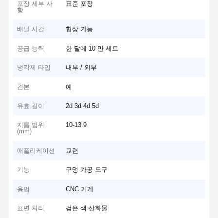
포장 세부 사
표준 포장
항
배달 시간
협상 가능
공급 능력
한 달에 10 만 세트
냉각제 타입
내부 / 외부
견본
예
유효 길이
2d 3d 4d 5d
지름 범위
10-13.9
(mm)
애플리케이션
교련
기능
구멍 가공 도구
용법
CNC 기계
표면 처리
검은 색 산화물