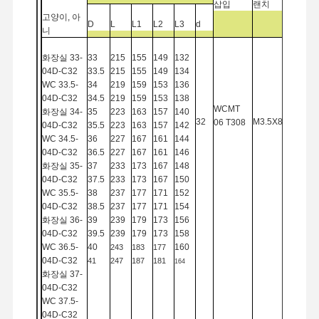
삽입
랜치
맙소
고양이, 아
사
D
L
L1
L2
L3
d
니
화장실
33-
33
215
155
149
132
품질 관리
저희와 연락
뉴스
사건
04D-C32
33.5
215
155
149
134
WC 33.5-
34
219
159
153
136
04D-C
32
34.5
219
159
153
138
WCMT
화장실
34-
35
223
163
157
140
32
M3.5X8
T15
06
T308
04D-C32
35.5
223
163
157
142
WC 34.5-
36
227
167
161
144
지금 챗팅하
04D-C
32
36.5
227
167
161
146
세요
화장실
35-
37
233
173
167
148
04D-C32
37.5
233
173
167
150
WC 35.5-
38
237
177
171
152
고화탄 뚫기
04D-C
32
38.5
237
177
171
154
화장실
36-
39
239
179
173
156
건 드릴
04D-C32
39.5
239
179
173
158
WC 36.5-
40
160
243
183
177
04D-C
32
41
247
187
181
164
BTA 굴착
화장실
37-
04D-C32
교환 가능한 톱 드릴
WC 37.5-
04D-C
32