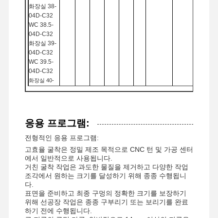
Ｕ 드릴
화장실
38-
04D-C32
사각 엔드밀
WC 38.5-
04D-C
32
화장실
39-
코너 반경 엔드밀
04D-C32
WC 39.5-
볼 코 단부 제분소
04D-C
32
화장실
40-
스테인레스 스틸 끝 밀
04D-C32
WC41-04D-
알루미늄 엔드 밀
C
32
응용 프로그램:
멋진 지루한 머리가
196
WC 42-04D-
42
266
190
168
200
C
40
43
270
194
172
전형적인 응용 프로그램:
204
거친 지루한 머리
WC 43-04D-
44
274
198
176
고효율 굴착은 정밀 제조 목적으로 CNC 턴 및 가공 센터
208
C
40
45
278
202
180
에서 일반적으로 사용됩니다.
212
WC44-04D-
46
282
206
184
거친 굴착 작업은 과도한 물질을 제거하고 다양한 작업
C
40
47
286
216
210
188
조각에서 원하는 크기를 달성하기 위해 종종 수행됩니
WCMT
M4.0X10
T15
WC 45-04D-
48
290
220
214
192
다.
40
080412
224
C
40
49
294
218
196
표면을 준비하고 최종 구멍의 정확한 크기를 보장하기
228
WC 46-04D-
50
298
222
200
위해 선공장 작업은 종종 구부리기 또는 보리기를 완료
232
하기 전에 수행됩니다.
C
40
51
302
226
204