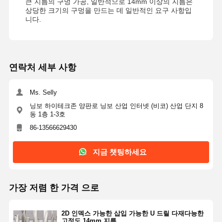
큰 지름의 구멍 가공, 일반적으로 14mm 이상의 지름은
236
WC47-04D-
52
306
230
208
상당한 크기의 구멍을 만드는 데 일반적인 요구 사항입
240
C
40
53
310
234
212
니다.
244
WC 48-04D-
54
314
238
216
C
40
55
318
248
242
220
WC 49-04D-
56
322
252
246
224
256
C
40
57
326
250
228
260
화장실
50-
58
330
254
232
연락처 세부 사항
264
04D-C40
59
334
258
236
WC51-04D-
60
340
264
240
270
C
40
Ms. Selly
WC52-04D-
C
40
닝보 하이테크존 양판로 닝보 산업 인터넷 (비코) 산업 단지 8
동 1층 1-3호
WC53-04D-
C
40
86-13566629430
화장실
54-
04D-C40
지금 챗팅하세요
화장실
55-
04D-C40
WC56-04D-
C
40
가장 저렴 한 가격 으로
WC57-04D-
C
40
WC58-04D-
2D 인덱스 가능한 삽입 가능한 U 드릴 다재다능한
C
40
고정도 14mm 지름