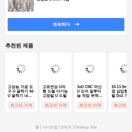
화장실
59-
04D-C40
WC60-04D-
C
40
계속하다
WC61-
344
274
268
244
61
04D-C
40
348
278
272
248
62
WC 62-
352
282
276
252
63
추천된 제품
04D-C
40
356
286
280
256
64
M3.5X8
T15
WC 63-
360
290
284
260
65
40
WCMT
04D-C
40
364
294
288
264
66
06
T308
WC64-
368
298
292
268
67
04D-C
40
372
302
296
272
68
WC65-
376
306
300
276
69
04D-C
40
380
310
304
280
70
고성능 가공 도
고유연성 U자
3xD CNC 머신
10-13.9mm
WC 66-
394
324
289
284
71
구 U 굴착기 4d
형 드릴 다기능
U 도어 알루미
경 삽입형 U
04D-C
40
398
328
293
288
72
U 굴착기 내부
고정밀 U 드릴
늄 작업 부착을
릴 Dx2 가공
WC 67-
402
332
297
292
73
외부 냉각 물질
위한 흑산화물
구 U 드릴
04D-C
40
406
336
301
296
74
유형
최고의 가격
최고의 가격
최고의 가격
최고의 가
WC 68-
410
300
75
340
305
04D-C
40
WC69-
04D-C
40
홈
사이트맵
연락처
Desktop Site
WC70-