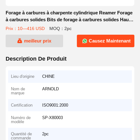
Forage à carbures à charpente cylindrique Reamer Forage
à carbures solides Bits de forage à carbures solides Haute
efficacité pour l'aérospatiale
Prix：10—416 USD
MOQ：2pc
meilleur prix
Causez Maintenant
Description De Produit
Lieu d'origine
CHINE
Nom de
ARNOLD
marque
Certification
ISO9001:2000
Numéro de
SP-X80003
modèle
Quantité de
2pc
commande