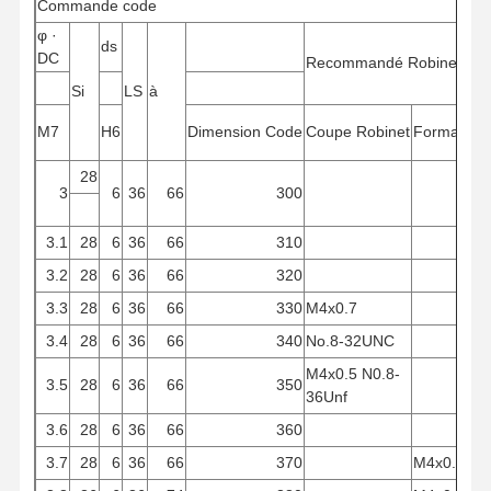
Commande
code
φ
·
ds
DC
Recommandé
Robinet
Si
LS
à
Contrôle
Contactez-
Nouvelles
Les Affaires
Qualité
Nous
M7
H6
Dimension
Code
Coupe
Robinet
Formation
28
3
6
36
66
300
3.1
28
6
36
66
310
Causez
Maintenant
3.2
28
6
36
66
320
3.3
28
6
36
66
330
M4x0.7
Forage à base de carbure solide
3.4
28
6
36
66
340
No.8-32UNC
M4x0.5
N0.8-
Forets canons
3.5
28
6
36
66
350
36Unf
Forage BTA
3.6
28
6
36
66
360
3.7
28
6
36
66
370
M4x0.7
Forages à pointe échangeables