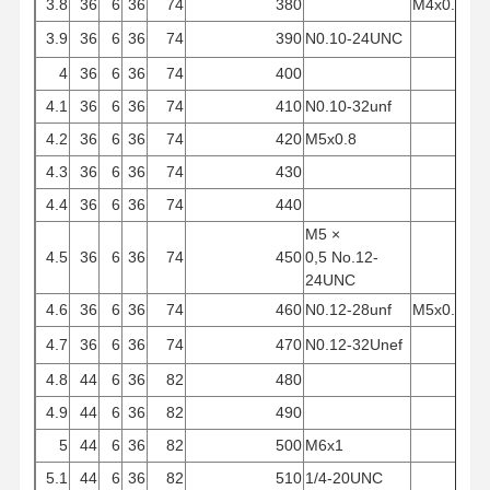
3.8
36
6
36
74
380
M4x0.5
Perceuse d'U
3.9
36
6
36
74
390
N0.10-24UNC
4
36
6
36
74
400
moulins à extrémité carrée
4.1
36
6
36
74
410
N0.10-32unf
Radius d'angle Fin des moulins
4.2
36
6
36
74
420
M5x0.8
fraises en bout de nez de boule
4.3
36
6
36
74
430
4.4
36
6
36
74
440
Moulins de finition en acier inoxydable
M5 ×
4.5
36
6
36
74
450
0,5
No.12-
Moulins à extrémité en aluminium
24UNC
Une bonne tête ennuyeuse
4.6
36
6
36
74
460
N0.12-28unf
M5x0.8
4.7
36
6
36
74
470
N0.12-32Unef
Tête d'alésage ébauche
4.8
44
6
36
82
480
4.9
44
6
36
82
490
5
44
6
36
82
500
M6x1
5.1
44
6
36
82
510
1/4-20UNC