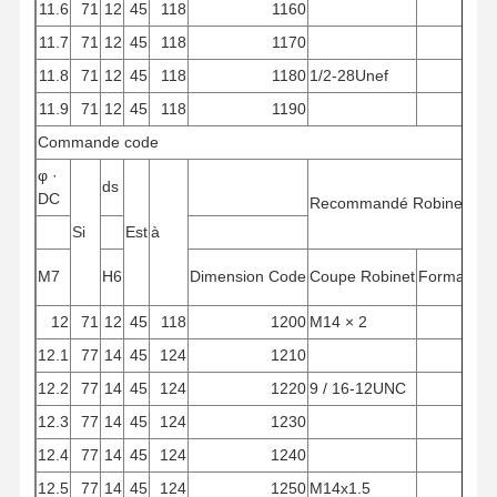
11.6
71
12
45
118
1160
11.7
71
12
45
118
1170
11.8
71
12
45
118
1180
1/2-28Unef
11.9
71
12
45
118
1190
Commande
code
φ
·
ds
DC
Recommandé
Robinet
Si
Est
à
M7
H6
Dimension
Code
Coupe
Robinet
Formation
12
71
12
45
118
1200
M14 × 2
12.1
77
14
45
124
1210
12.2
77
14
45
124
1220
9 / 16-12UNC
12.3
77
14
45
124
1230
12.4
77
14
45
124
1240
12.5
77
14
45
124
1250
M14x1.5