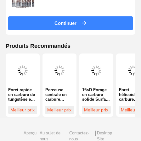
forage à carbures solides Haute efficacité pour
l'aérospatiale
Continuer
Produits Recommandés
Foret rapide
Perceuse
15×D Forage
Foret
en carbure de
centrale en
en carbure
hélicoïdal 
tungstène en
carbure
solide Surface
carbure
acier
massif
brillante
monobloc
inoxydable 3D
résistant à
Finition
20D, norm
Meilleur prix
Meilleur prix
Meilleur prix
Meilleur p
dédié avec
usure
personnalisée
ISO, capaci
surface lisse
Durabilité
de coupe à
élevée
grande vit
Aperçu
Au sujet de
Contactez-
Desktop
nous
nous
Site