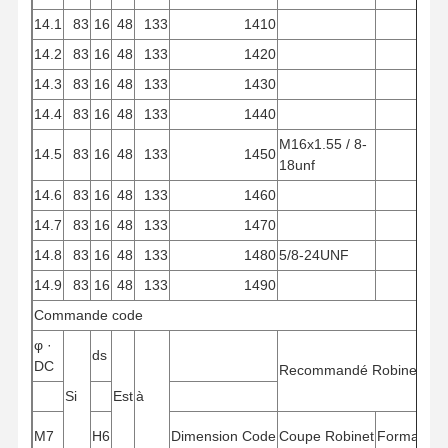
14.1
83
16
48
133
1410
14.2
83
16
48
133
1420
14.3
83
16
48
133
1430
14.4
83
16
48
133
1440
M16x1.55 / 8-
14.5
83
16
48
133
1450
18unf
14.6
83
16
48
133
1460
14.7
83
16
48
133
1470
14.8
83
16
48
133
1480
5/8-24UNF
14.9
83
16
48
133
1490
Commande
code
φ
·
ds
DC
Recommandé
Robinet
Si
Est
à
M7
H6
Dimension
Code
Coupe
Robinet
Formation