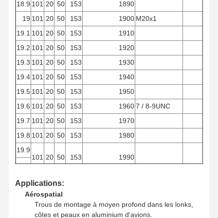
18.9
101
20
50
153
1890
19
101
20
50
153
1900
M20x1
19.1
101
20
50
153
1910
19.2
101
20
50
153
1920
19.3
101
20
50
153
1930
19.4
101
20
50
153
1940
19.5
101
20
50
153
1950
19.6
101
20
50
153
1960
7 / 8-9UNC
19.7
101
20
50
153
1970
19.8
101
20
50
153
1980
19.9
101
20
50
153
1990
20
101
20
50
153
2000
M22x2
Applications:
Aérospatial
Trous de montage à moyen profond dans les lonks,
côtes et peaux en aluminium d'avions.