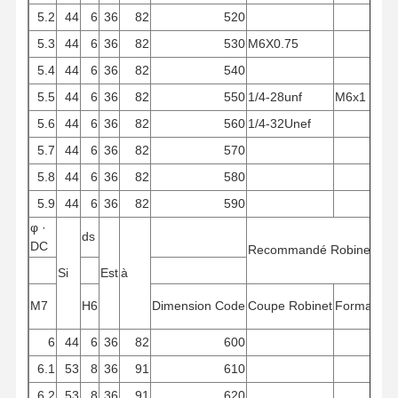
5.2
44
6
36
82
520
5.3
44
6
36
82
530
M6X0.75
5.4
44
6
36
82
540
5.5
44
6
36
82
550
1/4-28unf
M6x1
5.6
44
6
36
82
560
1/4-32Unef
5.7
44
6
36
82
570
5.8
44
6
36
82
580
5.9
44
6
36
82
590
φ
·
ds
DC
Recommandé
Robinet
Si
Est
à
M7
H6
Dimension
Code
Coupe
Robinet
Formation
6
44
6
36
82
600
6.1
53
8
36
91
610
6.2
53
8
36
91
620