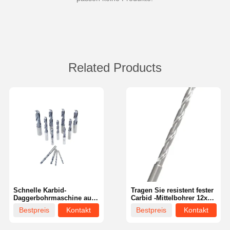
Related Products
Schnelle Karbid-
Tragen Sie resistent fester
Daggerbohrmaschine aus
Carbid -Mittelbohrer 12xd
3D-Edelstahl mit glatter
Zuverlässiger
Bestpreis
Kontakt
Bestpreis
Kontakt
Oberfläche
Kohlensäureblößen -
Bohrer -Bohrer