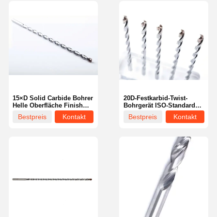
15×D Solid Carbide Bohrer
20D-Festkarbid-Twist-
Helle Oberfläche Finish
Bohrgerät ISO-Standard
angepasst Hihg Haltbarkeit
Hochgeschwindigkeitsschneidf
Bestpreis
Kontakt
Bestpreis
Kontakt