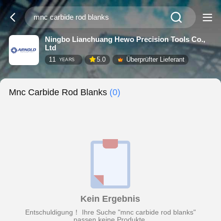
Ningbo Lianchuang Hewo Precision Tools Co.,
Ltd
11
5.0
Überprüfter Lieferant
YEARS
Mnc Carbide Rod Blanks
(0)
Kein Ergebnis
Entschuldigung！ Ihre Suche "mnc carbide rod blanks"
passen keine Produkte.