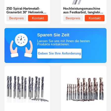
25D Spiral-Hartmetall-
Hochleistungsmaschine
Gravierbit 30° Helixwinkel
aus Festkarbid, langlebig
Industrieausführung mit
und langlebig
Bestpreis
Kontakt
Bestpreis
Kontakt
gerader Nut
Sparen Sie Zeit
Lassen Sie uns mit Ihnen die besten
Produkte kontaktieren.
Geben Sie Ihre Anforderung