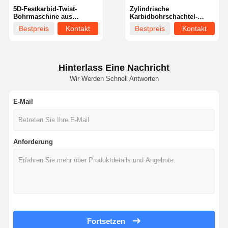
5D-Festkarbid-Twist-
Zylindrische
Bohrmaschine aus
Karbidbohrschachtel-
Edelstahl Hitzebeständig
Reamer-
Bestpreis
Kontakt
Bestpreis
Kontakt
mit rundem Schank
Festkarbidbohrbits hohe
Effizienz für die Luftfahrt
Hinterlass Eine Nachricht
Wir Werden Schnell Antworten
E-Mail
Anforderung
Zu Hause
Produkte
Über Uns
Werksbesicht
Igung
Fortsetzen