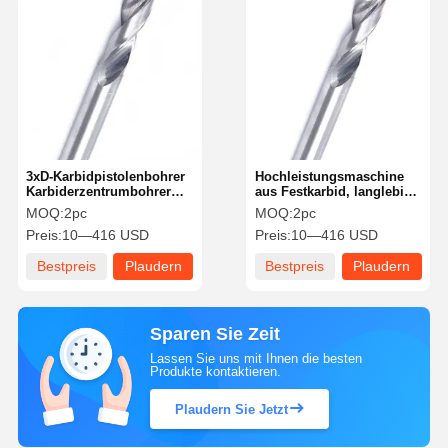
3xD-Karbidpistolenbohrer
Hochleistungsmaschine
Karbiderzentrumbohrer
aus Festkarbid, langlebig
Hochpräzision für
und langlebig
MOQ:
2pc
MOQ:
2pc
Aluminium
Preis:
10—416 USD
Preis:
10—416 USD
Bestpreis
Plaudern
Bestpreis
Plaudern
Sie Jetzt
Sie Jetzt
Sparen Sie Zeit
Lassen Sie uns mit Ihnen die besten
Produkte kontaktieren.
Plaudern Sie Jetzt