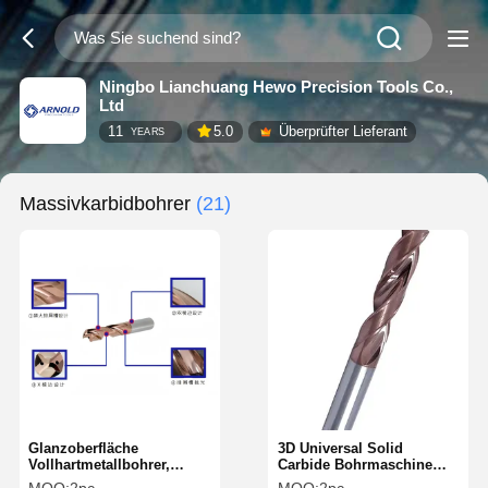
Ningbo Lianchuang Hewo Precision Tools Co.,
Ltd
11
5.0
Überprüfter Lieferant
YEARS
Massivkarbidbohrer
(21)
Glanzoberfläche
3D Universal Solid
Vollhartmetallbohrer,
Carbide Bohrmaschine
kundenspezifisch für 3D-
Hochgeschwindigkeitszylinderh