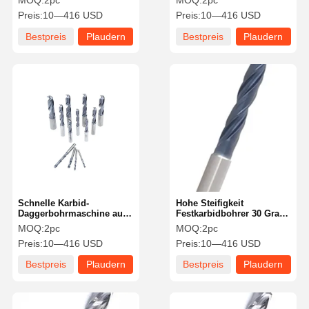
MOQ:
2pc
MOQ:
2pc
Allgemein-
Typ
Preis:
10—416 USD
Preis:
10—416 USD
Hochgeschwindigkeitszerspanung
Bestpreis
Plaudern
Bestpreis
Plaudern
Sie Jetzt
Sie Jetzt
Schnelle Karbid-
Hohe Steifigkeit
Daggerbohrmaschine aus
Festkarbidbohrer 30 Grad
3D-Edelstahl mit glatter
Helix Winkel
MOQ:
2pc
MOQ:
2pc
Oberfläche
Verschleißbeständig für
Preis:
10—416 USD
Preis:
10—416 USD
Metallbohrungen
Bestpreis
Plaudern
Bestpreis
Plaudern
Sie Jetzt
Sie Jetzt