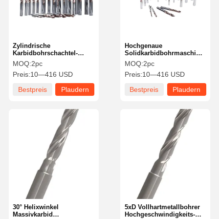
Zylindrische
Hochgenaue
Karbidbohrschachtel-
Solidkarbidbohrmaschine
Reamer-
für vielseitige
MOQ:
2pc
MOQ:
2pc
Festkarbidbohrbits hohe
Anwendungen
Preis:
10—416 USD
Preis:
10—416 USD
Effizienz für die Luftfahrt
Bestpreis
Plaudern
Bestpreis
Plaudern
Sie Jetzt
Sie Jetzt
Zu Hause
Produkte
Über Uns
Werksbesicht
Igung
30° Helixwinkel
5xD Vollhartmetallbohrer
Massivkarbid
Hochgeschwindigkeits-