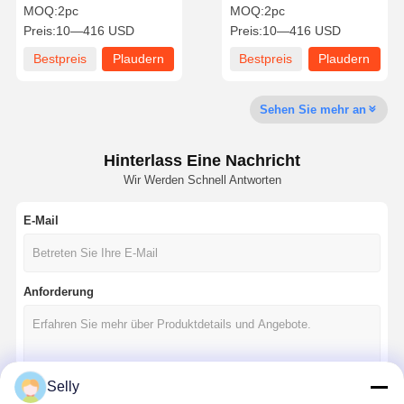
Pistolbohrmaschinen
Profi für Aluminium
MOQ:
2pc
MOQ:
2pc
Standard Langlebigkeit
Preis:
10—416 USD
Preis:
10—416 USD
Massivkarbid
Schrittbohrmaschine
Bestpreis
Plaudern
Bestpreis
Plaudern
Qualitätskont
Kontakt Mit
Nachrichten
Fälle
Rolle
Uns
Sie Jetzt
Sie Jetzt
Sehen Sie mehr an
Hinterlass Eine Nachricht
Wir Werden Schnell Antworten
Plaudern Sie
Jetzt
E-Mail
Massivkarbidbohrer
Gewehrübung
Anforderung
BTA Bohrungen
Auswechselbare Spitzenbohrmaschinen
Selly
U-Bohrgerät