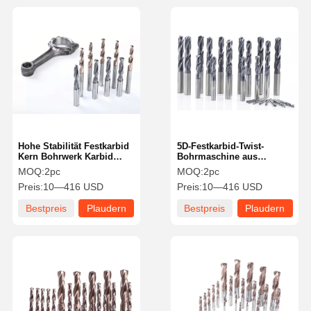
Hohe Stabilität Festkarbid
5D-Festkarbid-Twist-
Kern Bohrwerk Karbid
Bohrmaschine aus
Zentrum Bohrwerk 5D
Edelstahl Hitzebeständig
MOQ:
2pc
MOQ:
2pc
Edelstahl
mit rundem Schank
Preis:
10—416 USD
Preis:
10—416 USD
Bestpreis
Plaudern
Bestpreis
Plaudern
Sie Jetzt
Sie Jetzt