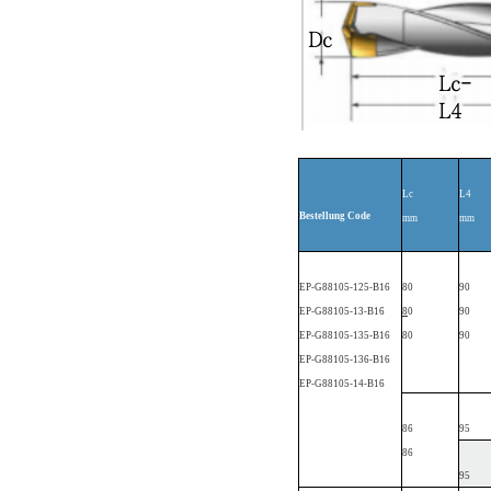
Lc
L4
Bestellung
Code
mm
mm
EP
-G88105-1
25-B16
80
90
EP
-G88105-13-B16
8
0
90
EP
-G88105-1
35-B16
80
90
EP
-G88105-1
36-B16
EP
-G88105-14-B16
86
95
86
95