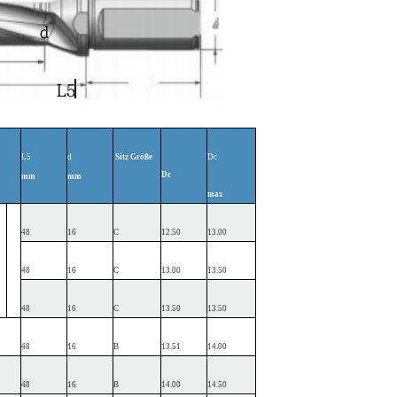
L5
d
Sitz
Größe
Dc
Dc
mm
mm
max
48
16
C
12.50
13.00
48
16
C
13.00
13.50
48
16
C
13.50
13.50
48
16
B
13.51
14.00
48
16
B
14.00
14.50