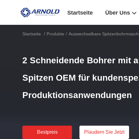
Startseite
Über Uns
Startseite
/
Produkte
/
Auswechselbare Spitzenbohrmasch
2 Schneidende Bohrer mit 
Spitzen OEM für kundenspe
Produktionsanwendungen
Bestpreis
Plaudern Sie Jetzt