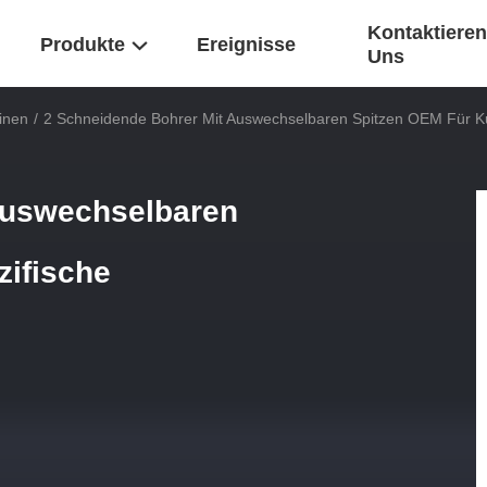
Kontaktieren
Produkte
Ereignisse
Uns
inen
/
2 Schneidende Bohrer Mit Auswechselbaren Spitzen OEM Für 
auswechselbaren
zifische