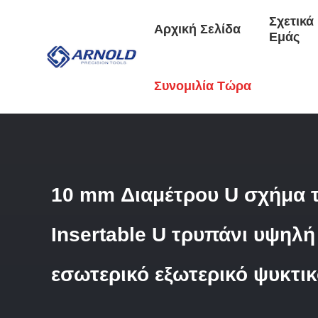
Σχετικά
Αρχική Σελίδα
Εμάς
Αρχική Σελίδα
/
Προϊόντα
/
Τρυπάνι Του U
/
10 Mm Διαμέτρ
Συνομιλία Τώρα
10 mm Διαμέτρου U σχήμα 
Insertable U τρυπάνι υψηλή
εσωτερικό εξωτερικό ψυκτι