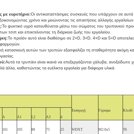
 με ευρετήριο:
Οι αντικαταστάσιμες συσκευές που υπάρχουν σε αυτά 
οικονομώντας χρόνο και μειώνοντας τις απαιτήσεις αλλαγής εργαλείων
:
Το ψυκτικό υγρό κατευθύνεται μέσω του σώματος του τρυπανιού προ
των τσιπ και επεκτείνοντας τη διάρκεια ζωής του εργαλείου.
ήκη:
Το προϊόν αυτό είναι διαθέσιμο σε 2×D, 3×D, 4×D και 5×D αποτελ
 εφαρμογών.
κή κατασκευή αυτών των τρυπών εξασφαλίζει τη σταθερότητα ακόμη και
ργασίας.
ού:
Αυτά τα τρυπάνι είναι ικανά να επεξεργάζονται χάλυβα, ανοξείδωτο 
λά άλλα, καθιστώντας τα ευέλικτα εργαλεία για διάφορα υλικά.
Εισαγωγή
Γύρισμα
Κλειδί
Α
Α1
L2
Α3
d
161
105
80
75
25
WDXT
M2.0x5
T6