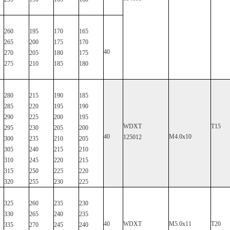
260
195
170
165
265
200
175
170
40
270
205
180
175
275
210
185
180
280
215
190
185
285
220
195
190
290
225
200
195
WDXT
T15
295
230
205
200
40
M4.0x10
125012
300
235
210
205
305
240
215
210
310
245
220
215
315
250
225
220
320
255
230
225
325
260
235
230
330
265
240
235
40
WDXT
M5.0x11
Τ20
335
270
245
240