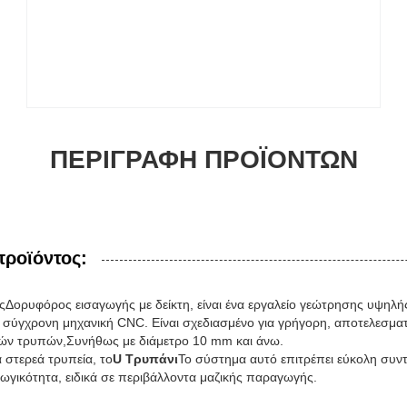
ΠΕΡΙΓΡΑΦΉ ΠΡΟΪΌΝΤΩΝ
προϊόντος:
ς
Δορυφόρος εισαγωγής με δείκτη
, είναι ένα εργαλείο γεώτρησης υψη
 σύγχρονη μηχανική CNC. Είναι σχεδιασμένο για γρήγορη, αποτελεσματι
ών τρυπών,Συνήθως με διάμετρο 10 mm και άνω.
 στερεά τρυπεία, το
U Τρυπάνι
Το σύστημα αυτό επιτρέπει εύκολη συν
ωγικότητα, ειδικά σε περιβάλλοντα μαζικής παραγωγής.