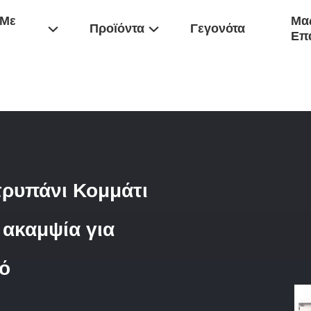
 Με
Μας
Προϊόντα
Γεγονότα
Επ
ου U Σχήμα Τρυπάνι Κομμάτι Insertable U Τρυπάνι Υψηλή Ακαμψία Γι
τρυπάνι Κομμάτι
 ακαμψία για
κό