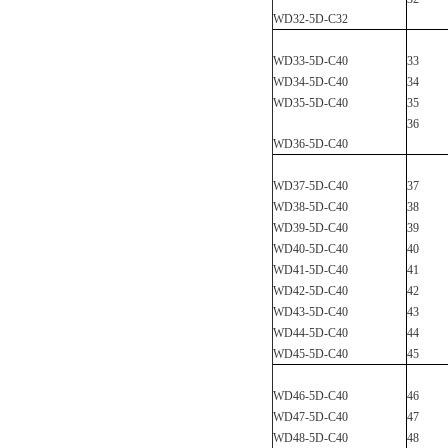
WD32-5D-C
32
WD33-5D-C
40
33
WD34-5D-C
40
34
WD35-5D-C
40
35
36
WD36-5D-C
40
WD37-5D-C
40
37
WD38-5D-C
40
38
WD39-5D-C
40
39
WD40-5D-C
40
40
WD41-5D-C
40
41
WD42-5D-C
40
42
WD43-5D-C
40
43
WD44-5D-C
40
44
WD45-5D-C
40
45
WD46-5D-C
40
46
WD47-5D-C
40
47
WD48-5D-C
40
48