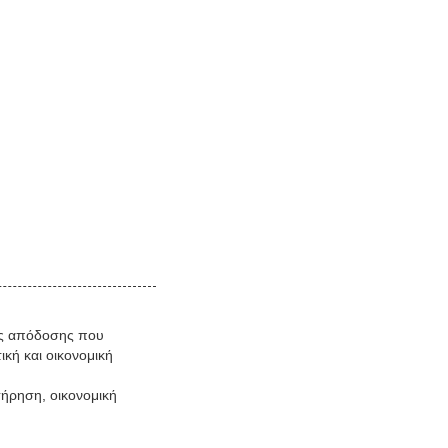
λής απόδοσης που
κή και οικονομική
τήρηση, οικονομική