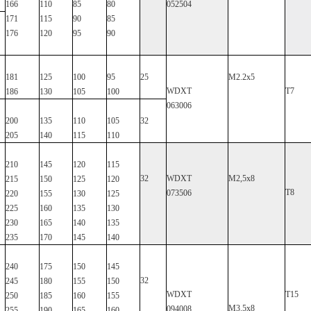
166
110
85
80
052504
171
115
90
85
176
120
95
90
181
125
100
95
25
M2.2x5
WDXT
T7
186
130
105
100
063006
200
135
110
105
32
205
140
115
110
210
145
120
115
32
WDXT
M2,5x8
215
150
125
120
Τ8
073506
220
155
130
125
225
160
135
130
230
165
140
135
235
170
145
140
240
175
150
145
32
245
180
155
150
WDXT
T15
250
185
160
155
M3.5x8
094008
255
190
165
160