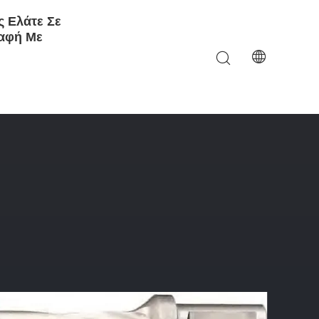
 Ελάτε Σε
αφή Με
α Εσωτερικό Εξωτερικό Ψυκτικό