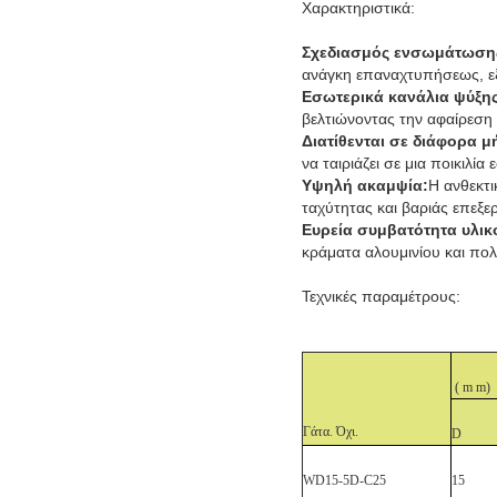
Χαρακτηριστικά:
Σχεδιασμός ενσωμάτωσης
ανάγκη επαναχτυπήσεως, εξ
Εσωτερικά κανάλια ψύξης
βελτιώνοντας την αφαίρεση 
Διατίθενται σε διάφορα μ
να ταιριάζει σε μια ποικιλία
Υψηλή ακαμψία:
Η ανθεκτι
ταχύτητας και βαριάς επεξε
Ευρεία συμβατότητα υλικ
κράματα αλουμινίου και πολ
Τεχνικές παραμέτρους:
(
m
m)
Γάτα. Όχι.
D
WD15-5D-C
25
15