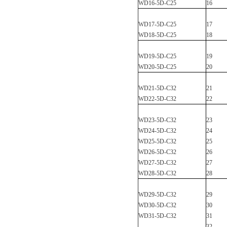
WD16-5D-C
25
16
WD17-5D-C
25
17
WD18-5D-C
25
18
WD19-5D-C
25
19
WD20-5D-C
25
20
WD21-5D-C
32
21
WD22-5D-C
32
22
WD23-5D-C
32
23
WD24-5D-C
32
24
WD25-5D-C
32
25
WD26-5D-C
32
26
WD27-5D-C
32
27
WD28-5D-C
32
28
WD29-5D-C
32
29
WD30-5D-C
32
30
WD31-5D-C
32
31
32