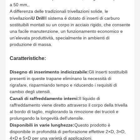
a 50 mm,.
A differenza delle tradizionali trivellazioni solide, le
trivellazioni
U Drill
Il sistema è dotato di inserti di carburo
sostituibili montati su un corpo in acciaio rigido, che consente
una facile manutenzione, un funzionamento economico e
un'elevata produttività, specialmente in ambienti di
produzione di massa.
Caratteristiche:
Disegno di inserimento indicizzabile:
Gli inserti sostituibili
presenti in queste trapane eliminano la necessità di
rigrafare, risparmiando tempo e riducendo i requisiti di
cambio degli utensili.
Canali di raffreddamento interni:
Il liquido di
raffreddamento viene diretto attraverso il corpo della trivella
al bordo di taglio, migliorando la rimozione dei trucioli e
prolungando la longevità dell'utensile.
Casa.
Prodotti
Chi Siamo
Visita Alla
Disponibili in varie lunghezze:
Questo prodotto è
Fabbrica
disponibile in profondità di perforazione effettive 2×D, 3×D,
4×D e 5×D per una varietà di applicazioni.