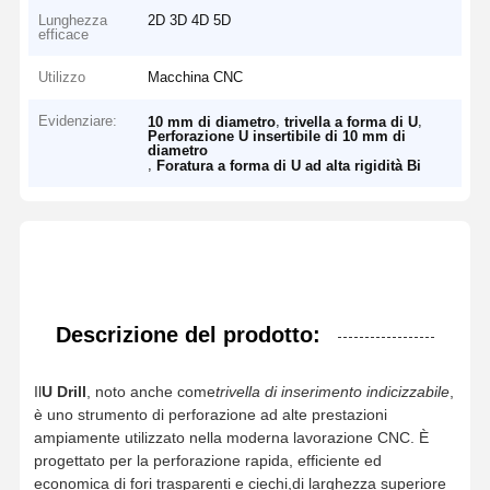
Lunghezza
2D 3D 4D 5D
efficace
Utilizzo
Macchina CNC
Evidenziare:
,
,
10 mm di diametro
trivella a forma di U
Perforazione U insertibile di 10 mm di
diametro
,
Foratura a forma di U ad alta rigidità Bi
Descrizione del prodotto:
Il
U Drill
, noto anche come
trivella di inserimento indicizzabile
,
è uno strumento di perforazione ad alte prestazioni
ampiamente utilizzato nella moderna lavorazione CNC. È
progettato per la perforazione rapida, efficiente ed
economica di fori trasparenti e ciechi,di larghezza superiore