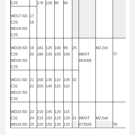
C
25
176
120
95
90
Trapano di U
WD17-5D-
17
frese a candela quadre
C
25
18
WD18-5D-
Radio di angolo Fermini di fine
C
25
mulini di estremità del naso della palla
WD19-5D-
19
181
125
100
95
25
M2.2x5
C
25
20
186
130
105
100
WDXT
T7
Fabbricazione a fini di acciaio inossidabile
WD20-5D-
063006
C
25
Fabbricazione a fini di alluminio
WD21-5D-
21
200
135
110
105
32
Una bella testa noiosa
C
32
22
205
140
115
110
WD22-5D-
La testa noiosa
C
32
WD23-5D-
23
210
145
120
115
C
32
24
215
150
125
120
32
WDXT
M2,5x8
WD24-5D-
25
220
155
130
125
073506
T8
C
32
26
225
160
135
130