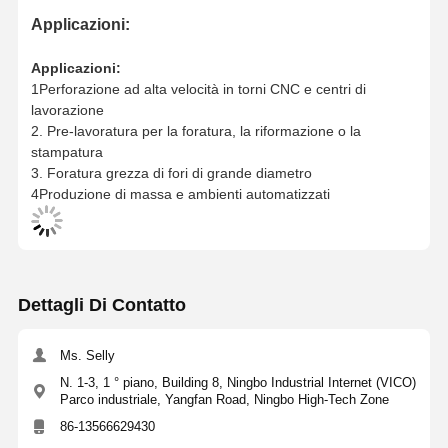
WD25-5D-
27
230
165
140
135
Applicazioni:
C
32
28
235
170
145
140
WD26-5D-
Applicazioni:
C
32
1Perforazione ad alta velocità in torni CNC e centri di
WD27-5D-
lavorazione
C
32
2. Pre-lavoratura per la foratura, la riformazione o la
WD28-5D-
stampatura
C
32
3. Foratura grezza di fori di grande diametro
4Produzione di massa e ambienti automatizzati
WD29-5D-
29
240
175
150
145
C
32
30
245
180
155
150
32
WD30-5D-
31
250
185
160
155
WDXT
T15
C
32
32
255
190
165
160
094008
M3.5x8
WD31-5D-
Dettagli Di Contatto
C
32
WD32-5D-
Ms. Selly
C
32
N. 1-3, 1 ° piano, Building 8, Ningbo Industrial Internet (VICO)
Parco industriale, Yangfan Road, Ningbo High-Tech Zone
WD33-5D-
33
260
195
170
165
86-13566629430
C
40
34
265
200
175
170