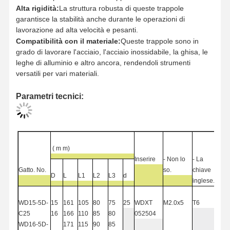
Alta rigidità:
La struttura robusta di queste trappole
garantisce la stabilità anche durante le operazioni di
lavorazione ad alta velocità e pesanti.
Compatibilità con il materiale:
Queste trappole sono in
Controllo
Contattaci
Notizie
Casi
grado di lavorare l'acciaio, l'acciaio inossidabile, la ghisa, le
Della Qualità
leghe di alluminio e altro ancora, rendendoli strumenti
versatili per vari materiali.
Parametri tecnici:
Ora
Chiacchieri
(
m
m)
perforazione a carburo massiccio
Inserire
- Non lo
- La
Gatto. No.
so.
chiave
D
L
L1
L2
L3
d
Punte per foratura profonda
inglese.
Perforazione BTA
WD15-5D-
15
161
105
80
75
25
WDXT
M2.0x5
T6
C
25
16
166
110
85
80
052504
Perforazioni a punta intercambiabili
WD16-5D-
171
115
90
85