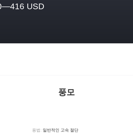
0—416 USD
격
풍모
용법:
일반적인 고속 절단