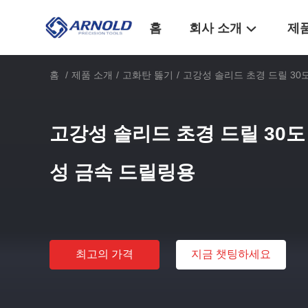
홈
회사 소개
제
홈
/
제품 소개
/
고화탄 뚫기
/
고강성 솔리드 초경 드릴 30
고강성 솔리드 초경 드릴 30
성 금속 드릴링용
최고의 가격
지금 챗팅하세요