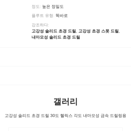
정도:
높은 정밀도
플루트 유형:
똑바로
강조하다:
고강성 솔리드 초경 드릴
,
고강성 초경 스폿 드릴
,
내마모성 솔리드 초경 드릴
갤러리
고강성 솔리드 초경 드릴 30도 헬릭스 각도 내마모성 금속 드릴링용