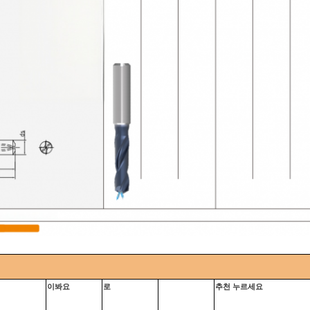
이봐요
로
추천
누르세요