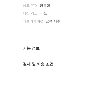
생크 유형:
원통형
나선 각도:
30도
애플리케이션:
금속 시추
기본 정보
결제 및 배송 조건