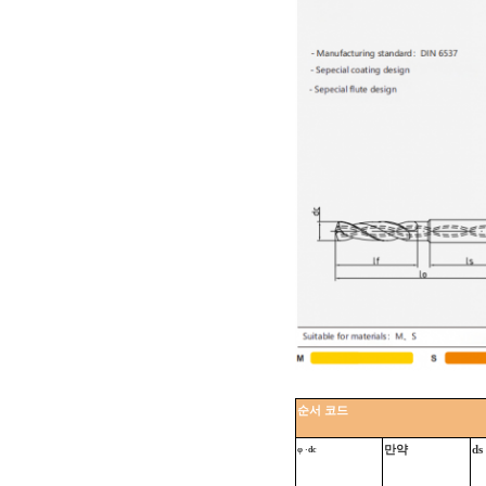
순서
코드
만약
ds
φ
·dc