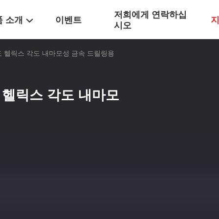
저희에게 연락하십
품 소개
이벤트
지
시오
도 헬릭스 각도 내마모성 금속 드릴링용
도 헬릭스 각도 내마모