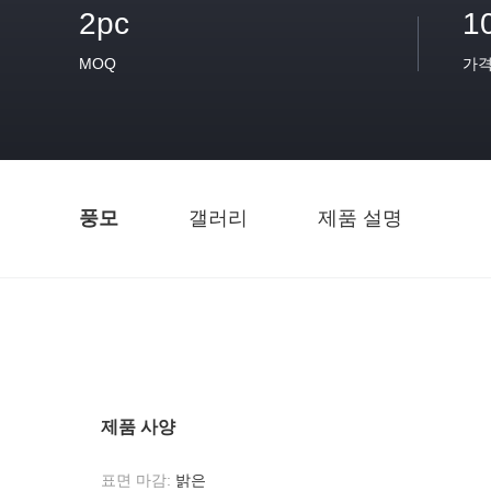
2pc
1
MOQ
가
풍모
갤러리
제품 설명
제품 사양
표면 마감:
밝은