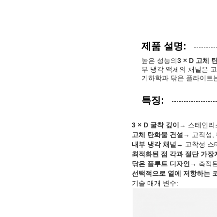
제품 설명:
높은 성능의
3 × D 고체
부 냉각 액체의 채널은 
기하학과 닦은 플라이트는
특징:
3 × D 굴착 깊이
→ 스테인리
고체 탄화물 건설
→ 고직성,
내부 냉각 채널
→ 고착성 스
최적화된 점 각과 절단 가장
닦은 플루트 디자인
→ 축적
선택적으로 열에 저항하는 코팅 (T
기술 매개 변수: