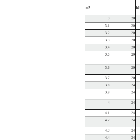
m7
h6
3
20
3.1
20
3.2
20
3.3
20
3.4
20
3.5
20
3.6
20
3.7
20
3.8
24
3.9
24
4
24
4.1
24
4.2
24
4.3
24
4.4
24