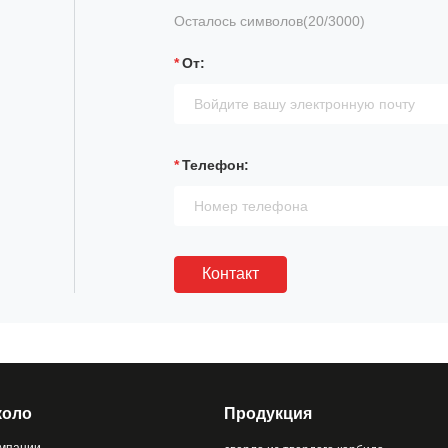
Осталось символов(
20
/3000)
От:
Телефон:
Контакт
коло
Продукция