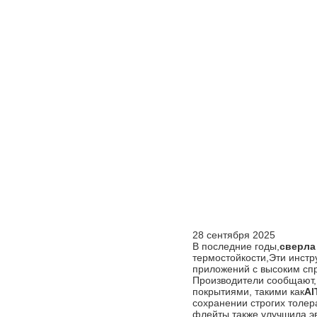
28 сентября 2025
В последние годы,
сверла
термостойкости,Эти инст
приложений с высоким сп
Производители сообщают,
покрытиями, такими как
Al
сохранении строгих толер
флейты также улучшила эв