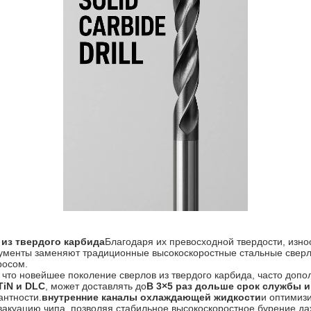
 из твердого карбида
Благодаря их превосходной твердости, изно
рументы заменяют традиционные высокоскоростные стальные сверл
росом.
 что новейшее поколение сверлов из твердого карбида, часто доп
TiN и DLC
, может доставлять до
В 3×5 раз дольше срок службы 
антности.
внутренние каналы охлаждающей жидкости
и оптимиз
акуацию чипа, позволяя стабильное высокоскоростное бурение да