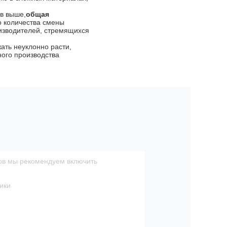
ов выше,
общая
о количества смены
изводителей, стремящихся
ать неуклонно расти,
ого производства