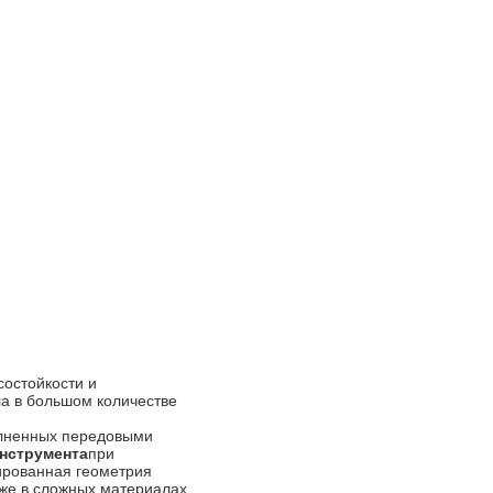
состойкости и
а в большом количестве
олненных передовыми
инструмента
при
ированная геометрия
же в сложных материалах,