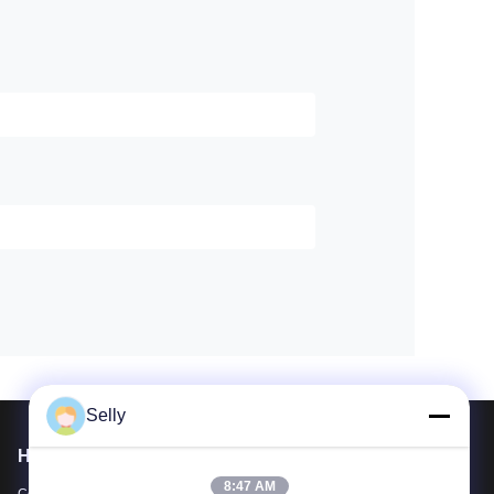
Selly
Написать нам
8:47 AM