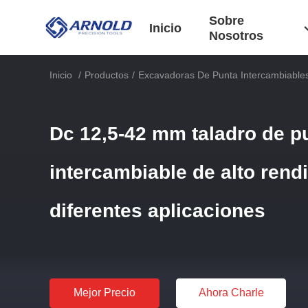
Sobre
Inicio
Nosotros
Inicio
/
Productos
/
Excavadoras De Punta Intercambiable
Dc 12,5-42 mm taladro de p
intercambiable de alto rend
diferentes aplicaciones
Mejor Precio
Ahora Charle