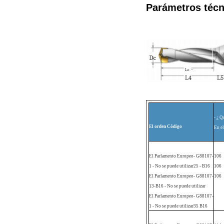
Parámetros técn
- ¿ Q
El orden
Código
En el
El Parlamento Europeo
- G88107-
106
1 - No se puede utilizar
25 - B16
106
El Parlamento Europeo
- G88107-
106
13-B16 - No se puede utilizar
El Parlamento Europeo
- G88107-
1 - No se puede utilizar
35 B16