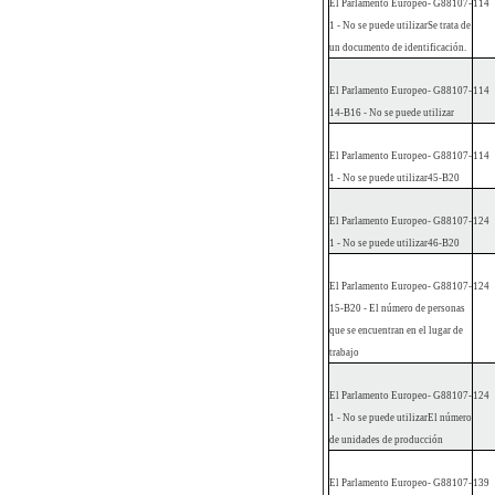
El Parlamento Europeo
- G88107-
114
1 - No se puede utilizar
Se trata de
un documento de identificación.
El Parlamento Europeo
- G88107-
114
14-B16 - No se puede utilizar
El Parlamento Europeo
- G88107-
114
1 - No se puede utilizar
45-B20
El Parlamento Europeo
- G88107-
124
1 - No se puede utilizar
46-B20
El Parlamento Europeo
- G88107-
124
15-B20 - El número de personas
que se encuentran en el lugar de
trabajo
El Parlamento Europeo
- G88107-
124
1 - No se puede utilizar
El número
de unidades de producción
El Parlamento Europeo
- G88107-
139