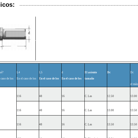
icos:
ué?
L4
L5
d
El asiento
Dc
Dc
 caso de los
En el caso de los
En el caso de los
En el caso de los
tamaño
el má
116
48
16
C. Las
12.50
13.00
116
48
16
C. Las
13.00
13.50
116
48
16
C. Las
13.50
13.50