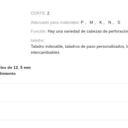
CORTE:
2
Adecuado para materiales:
P 、 M 、 K 、 N 、 S
Función:
Hay una variedad de cabezas de perforación
taladro:
Taladro indexable, taladros de paso personalizados, 
intercambiables
les de 12
,
5 mm
dimiento