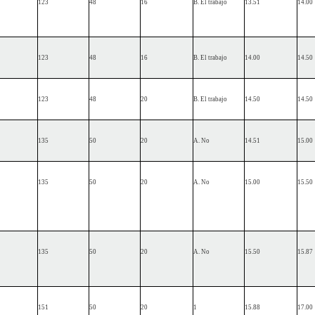
123
48
16
B. El trabajo
13.51
14.00
123
48
16
B. El trabajo
14.00
14.50
123
48
20
B. El trabajo
14.50
14.50
135
50
20
A. No
14.51
15.00
135
50
20
A. No
15.00
15.50
135
50
20
A. No
15.50
15.87
151
50
20
1
15.88
17.00