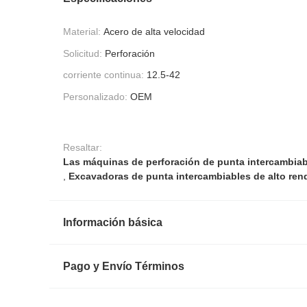
Material:
Acero de alta velocidad
Solicitud:
Perforación
corriente continua:
12.5-42
Personalizado:
OEM
Resaltar:
Las máquinas de perforación de punta intercambiab
,
Excavadoras de punta intercambiables de alto ren
Información básica
Pago y Envío Términos