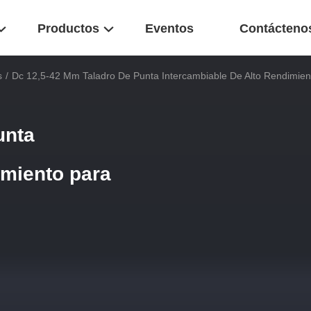
Productos
Eventos
Contácteno
s
/
Dc 12,5-42 Mm Taladro De Punta Intercambiable De Alto Rendimient
unta
imiento para