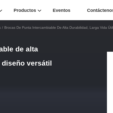
Productos
Eventos
Contácteno
s
/
Brocas De Punta Intercambiable De Alta Durabilidad, Larga Vida Útil
ble de alta
y diseño versátil