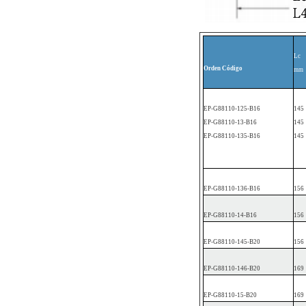
Lc
Orden
Código
mm
EP
-G88110-1
25-B16
145
EP
-G88110-13-B16
145
EP
-G88110-1
35-B16
145
EP
-G88110-1
36-B16
156
EP
-G88110-14-B16
156
EP
-G88110-1
45-B20
156
EP
-G88110-1
46-B20
169
EP
-G88110-15-B20
169