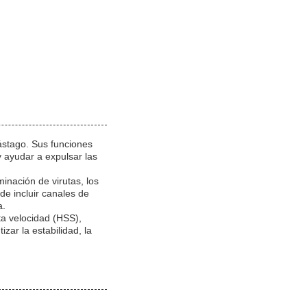
vástago. Sus funciones
y ayudar a expulsar las
minación de virutas, los
de incluir canales de
a.
a velocidad (HSS),
zar la estabilidad, la