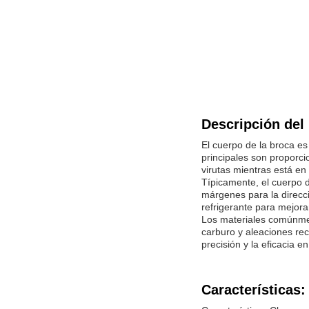
Descripción del
El cuerpo de la broca es
principales son proporcio
virutas mientras está en
Típicamente, el cuerpo de
márgenes para la direcci
refrigerante para mejorar
Los materiales comúnmen
carburo y aleaciones rec
precisión y la eficacia e
Características: