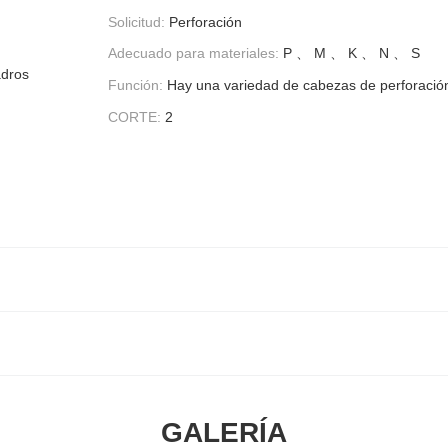
Solicitud:
Perforación
Adecuado para materiales:
P 、 M 、 K 、 N 、 S
adros
Función:
Hay una variedad de cabezas de perforación
CORTE:
2
GALERÍA