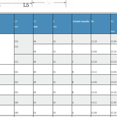
L4
L5
d
Asiento
tamaño
Dc
Dc
mm
mm
mm
max
155
48
16
C
12.50
13.00
155
48
16
C
13.00
13.50
155
48
16
C
13.50
13.50
165
48
16
B
13.51
14.00
165
48
16
B
14.00
14.50
165
48
20
B
14.50
14.50
180
50
20
A
14.51
15.00
180
50
20
A
15.00
15.50