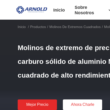
Sobre
Inicio
Nosotros
Inicio
/
Productos
/
Molinos De Extremos Cuadrados
/
Mol
Molinos de extremo de preci
carburo sólido de aluminio
cuadrado de alto rendimien
Mejor Precio
Ahora Charle