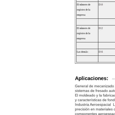
El número de
D10
registro de la
empresa
El número de
D12
registro de la
empresa
Las demás:
D16
Aplicaciones:
General de mecanizado C
sistemas de fresado aut
El moldeado y la fabrica
y características de fon
Industria Aeroespacial ️
precisión en materiales 
componentes aeroespaci