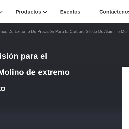
Productos
Eventos
Contácteno
inos De Extremo De Precisión Para El Carburo Sólido De Aluminio Mo
sión para el
 Molino de extremo
to