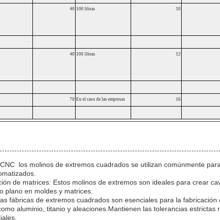
40
100 libras
10
40
100 libras
12
70
En el caso de las empresas
16
NC ️ los molinos de extremos cuadrados se utilizan comúnmente para e
omatizados.
ción de matrices: Estos molinos de extremos son ideales para crear ca
do plano en moldes y matrices.
 Las fábricas de extremos cuadrados son esenciales para la fabricación 
como aluminio, titanio y aleaciones.Mantienen las tolerancias estrictas 
ales.