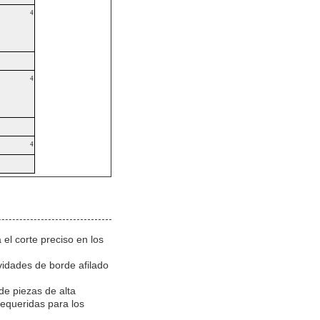
4
4
4
l corte preciso en los
vidades de borde afilado
de piezas de alta
requeridas para los