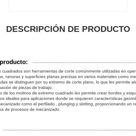
DESCRIPCIÓN DE PRODUCTO
 producto:
 cuadrados son herramientas de corte comúnmente utilizadas en oper
as, ranuras y superficies planas precisas en varios materiales como met
das se distinguen por su extremo de corte plano, lo que les permite al
mación de piezas de trabajo.
o de los molinos de extremo cuadrado les permite crear bordes y esqui
ce ideales para aplicaciones donde se requieren características geomé
canizado como el perfilado., plunging y slotting, proporcionando un r
ama de procesos de mecanizado.