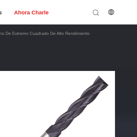
s
Ahora Charle
lino De Extremo Cuadrado De Alto Rendimiento