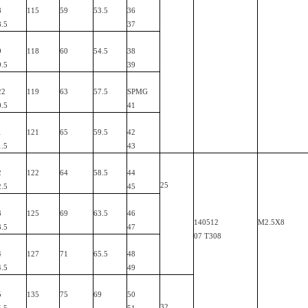
8
115
59
53.5
36
8.5
37
9
118
60
54.5
38
9.5
39
22
119
63
57.5
SPMG
0.5
41
1
121
65
59.5
42
1.5
43
2
122
64
58.5
44
25
2.5
45
3
125
69
63.5
46
140512
M2.5X8
3.5
47
07
T308
4
127
71
65.5
48
4.5
49
5
135
75
69
50
32