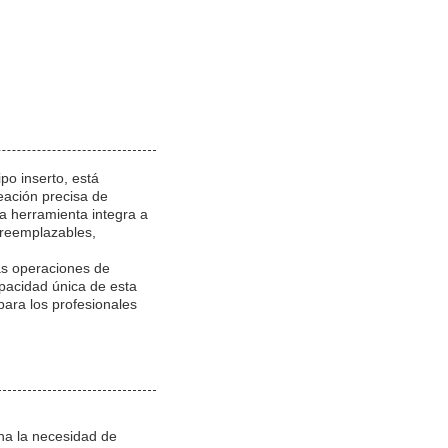
o inserto, está
eación precisa de
a herramienta integra a
o reemplazables,
las operaciones de
pacidad única de esta
 para los profesionales
na la necesidad de