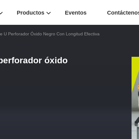
Productos
Eventos
Contácteno
le U Perforador Óxido Negro Con Longitud Efectiva
perforador óxido