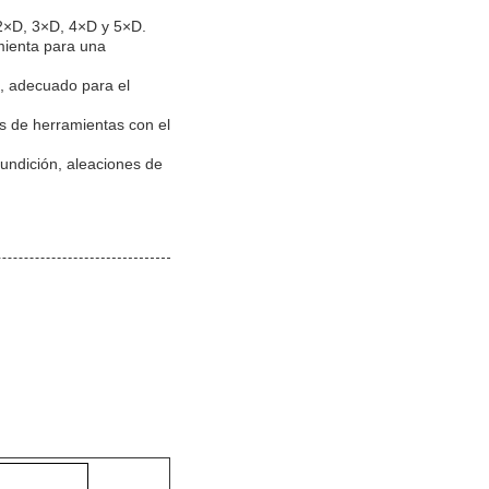
2×D, 3×D, 4×D y 5×D.
amienta para una
ón, adecuado para el
os de herramientas con el
undición, aleaciones de