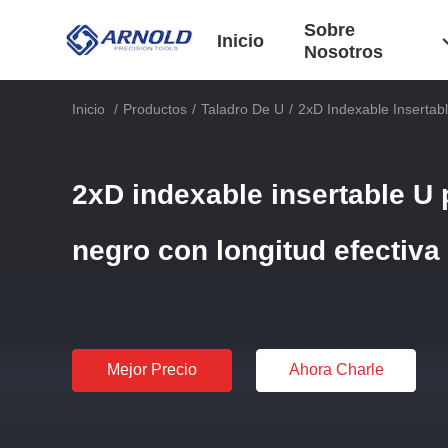
Sobre
Inicio
Nosotros
Inicio
/
Productos
/
Taladro De U
/
2xD Indexable Insertab
2xD indexable insertable U 
negro con longitud efectiva
Mejor Precio
Ahora Charle