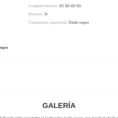
Longitud efectiva:
2D 3D 4D 5D
Muestra:
Sí
Tratamiento superficial:
Óxido negro
negro
GALERÍA
2xD indexable insertable U perforador óxido negro con longitud efectiv