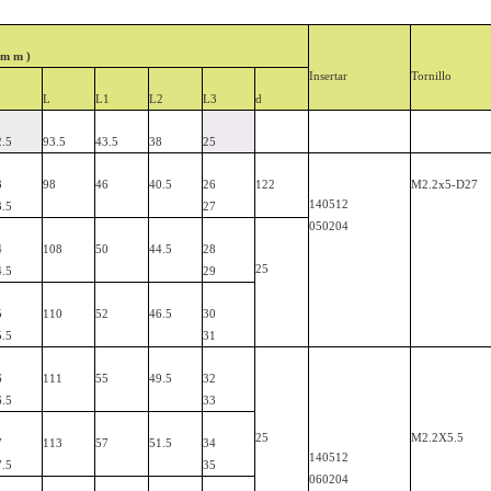
m
m
)
Insertar
Tornillo
L
L1
L2
L3
d
2.5
93.5
43.5
38
25
3
98
46
40.5
26
122
M2.2x5-D27
140512
3.5
27
050204
4
108
50
44.5
28
25
4.5
29
5
110
52
46.5
30
5.5
31
6
111
55
49.5
32
6.5
33
25
M2.2X5.5
7
113
57
51.5
34
140512
7.5
35
060204