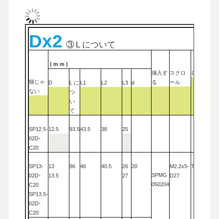
Dx2
品質管理
連絡 くださ
ニュース
事件
③
L について
い
(
m
m
)
挿入す
スクロ
ロープ
猫じゃ
る
ール
D
L に
L1
L2
L3
d
ない
つ
い
て
今雑談しなさ
い
SP
12.5-
12.5
93.5
43.5
38
25
02D-
C20
固体カービッドのドリル
SP
13-
13
96
46
40.5
26
20
M2.2x5-
T6
ガンドリル
SPMG
02D-
13.5
27
D27
050204
C20
BTA 掘削
SP
13.5-
02D-
交換可能な尖端ドリル
C20