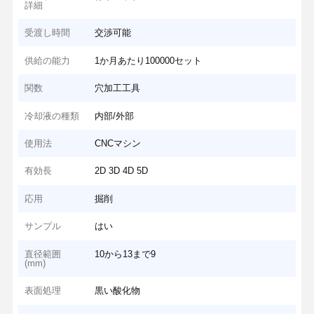
詳細
受渡し時間
交渉可能
供給の能力
1か月あたり100000セット
関数
穴加工工具
冷却液の種類
内部/外部
使用法
CNCマシン
有効長
2D 3D 4D 5D
応用
掘削
サンプル
はい
直径範囲
10から13まで9
(mm)
表面処理
黒い酸化物