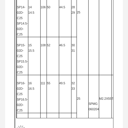
SP
14-
14
106
50
44.5
28
Uのドリル
25
02D-
14.5
29
C25
スクエアエンドミール
SP
14.5-
02D-
角半径 端ミール
C25
球の鼻のエンド ミル
SP
15-
15
108
52
46.5
30
02D-
15.5
31
ステンレス・スティール・エンド・ミール
C25
SP
15.5-
02D-
アルミニウムエンドミール
C25
いい退屈な頭
SP
16-
16
111
55
49.5
32
02D-
16.5
33
荒い退屈な頭
C25
25
M2.2X55
T7
SP
16.5-
SPMG
02D-
060204
C25
SP
17-
17
113
57
51.5
34
02D-
17.5
35