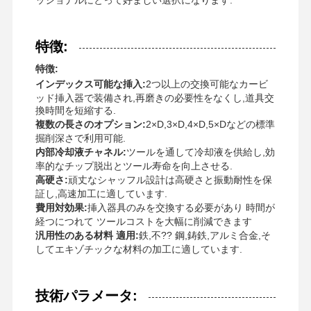
ッショナルにとって好ましい選択になります.
特徴:
特徴:
インデックス可能な挿入:
2つ以上の交換可能なカービ
ッド挿入器で装備され,再磨きの必要性をなくし,道具交
換時間を短縮する.
複数の長さのオプション:
2×D,3×D,4×D,5×Dなどの標準
掘削深さで利用可能.
内部冷却液チャネル:
ツールを通して冷却液を供給し,効
率的なチップ脱出とツール寿命を向上させる.
高硬さ:
頑丈なシャッフル設計は高硬さと振動耐性を保
証し,高速加工に適しています.
費用対効果:
挿入器具のみを交換する必要があり 時間が
経つにつれて ツールコストを大幅に削減できます
汎用性のある材料 適用:
鉄,不?? 鋼,鋳鉄,アルミ合金,そ
してエキゾチックな材料の加工に適しています.
家へ
製品
わたしたち
工場 ツアー
に つい て
技術パラメータ: