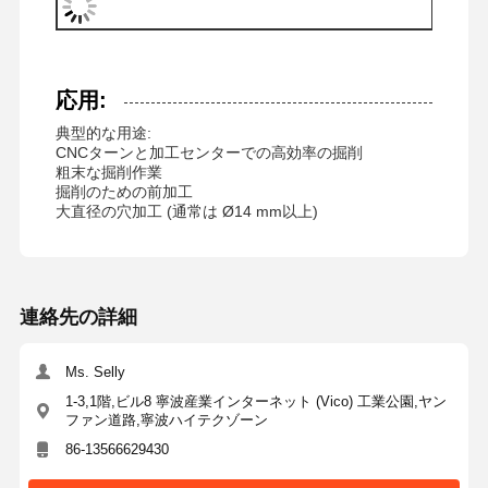
C25
SP
17.5-
02D-
C25
応用:
SP
18-
18
115
59
53.5
36
典型的な用途:
02D-
18.5
37
CNCターンと加工センターでの高効率の掘削
C25
粗末な掘削作業
SP
18.5-
掘削のための前加工
02D-
大直径の穴加工 (通常は Ø14 mm以上)
C25
SP
19-
19
116
60
54.5
38
02D-
19.5
39
C25
連絡先の詳細
SP
19.5-
02D-
C25
Ms. Selly
1-3,1階,ビル8 寧波産業インターネット (Vico) 工業公園,ヤン
SP
20-
20
119
63
57.5
40
ファン道路,寧波ハイテクゾーン
02D-
20.5
41
86-13566629430
C25
SP
20.5-