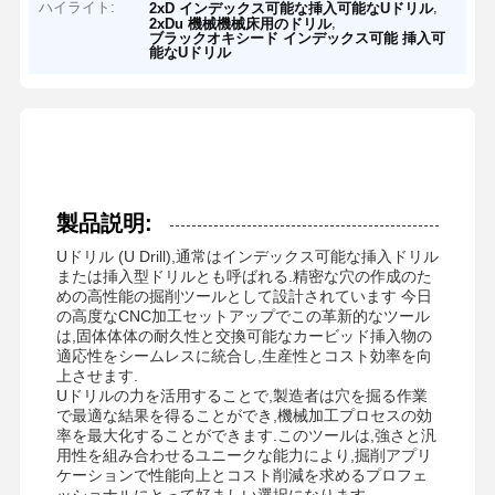
ハイライト:
,
2xD インデックス可能な挿入可能なUドリル
,
2xDu 機械機械床用のドリル
ブラックオキシード インデックス可能 挿入可
能なUドリル
製品説明:
Uドリル (U Drill),通常はインデックス可能な挿入ドリル
または挿入型ドリルとも呼ばれる.精密な穴の作成のた
めの高性能の掘削ツールとして設計されています 今日
の高度なCNC加工セットアップでこの革新的なツール
は,固体体体の耐久性と交換可能なカービッド挿入物の
適応性をシームレスに統合し,生産性とコスト効率を向
上させます.
Uドリルの力を活用することで,製造者は穴を掘る作業
で最適な結果を得ることができ,機械加工プロセスの効
率を最大化することができます.このツールは,強さと汎
用性を組み合わせるユニークな能力により,掘削アプリ
ケーションで性能向上とコスト削減を求めるプロフェ