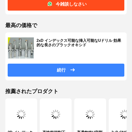
02D-
今雑談しなさい
C25
SP
21-
21
121
65
59.5
42
02D-
21.5
43
最高の価格で
C25
SP
21.5-
2xD インデックス可能な挿入可能なUドリル 効果
02D-
的な長さのブラックオキシド
C25
SP
22-
22
120
64
58.5
44
25
02D-
22.5
45
C25
続行
SP
22.5-
SPMG
M2.5X8
結核
02D-
07
C25
T308
推薦されたプロダクト
SP
23-
23
125
69
63.5
46
02D-
23.5
47
C25
SP
23.5-
02D-
C25