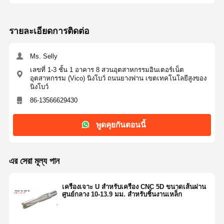
ห้องน้ํา
31-
31
178
172
238
155
05D-C32
32
183
177
243
160
รายละเอียดการติดต่อ
ห้องน้ํา
32-
33
188
182
248
165
WCMT
M3.5X8
T15
05D-C32
34
193
187
253
170
40
06
T308
ห้องน้ํา
33-
35
198
192
258
175
Ms. Selly
05D-C32
36
203
197
263
180
เลขที่ 1-3 ชั้น 1 อาคาร 8 สวนอุตสาหกรรมอินเตอร์เน็ต
ห้องน้ํา
34-
37
210
204
270
185
อุตสาหกรรม (Vico) นิงโบว์ ถนนยางฟาน เขตเทคโนโลยีสูงของ
05D-C32
38
215
209
275
190
นิงโบว์
ห้องน้ํา
35-
39
218
212
278
195
86-13566629430
05D-C32
40
223
217
283
200
ห้องน้ํา
36-
41
228
222
288
205
พูดคุยกันตอนนี้
05D-C32
ห้องน้ํา
37-
05D-C32
ห้องน้ํา
38-
এর সেরা মূল্য পান
05D-C32
ห้องน้ํา
39-
เครื่องเจาะ U สำหรับเครื่อง CNC 5D ขนาดเส้นผ่าน
05D-C32
ศูนย์กลาง 10-13.9 มม. สำหรับชิ้นงานเหล็ก
ห้องน้ํา
40-
05D-C32
ห้องน้ํา
41-