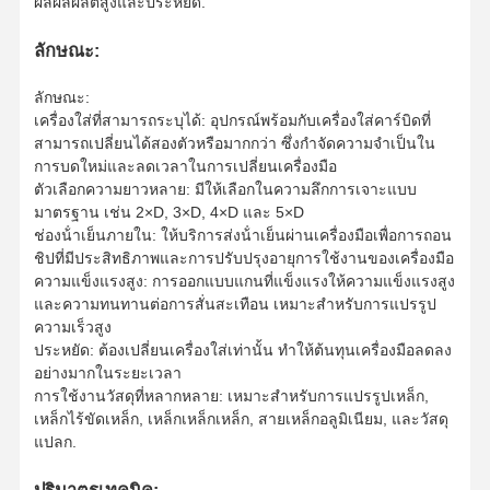
ผลผลผลิตสูงและประหยัด.
ลักษณะ:
ลักษณะ:
เครื่องใส่ที่สามารถระบุได้: อุปกรณ์พร้อมกับเครื่องใส่คาร์บิดที่
สามารถเปลี่ยนได้สองตัวหรือมากกว่า ซึ่งกําจัดความจําเป็นใน
การบดใหม่และลดเวลาในการเปลี่ยนเครื่องมือ
ตัวเลือกความยาวหลาย: มีให้เลือกในความลึกการเจาะแบบ
มาตรฐาน เช่น 2×D, 3×D, 4×D และ 5×D
ช่องน้ําเย็นภายใน: ให้บริการส่งน้ําเย็นผ่านเครื่องมือเพื่อการถอน
ชิปที่มีประสิทธิภาพและการปรับปรุงอายุการใช้งานของเครื่องมือ
ความแข็งแรงสูง: การออกแบบแกนที่แข็งแรงให้ความแข็งแรงสูง
และความทนทานต่อการสั่นสะเทือน เหมาะสําหรับการแปรรูป
ความเร็วสูง
ประหยัด: ต้องเปลี่ยนเครื่องใส่เท่านั้น ทําให้ต้นทุนเครื่องมือลดลง
อย่างมากในระยะเวลา
การใช้งานวัสดุที่หลากหลาย: เหมาะสําหรับการแปรรูปเหล็ก,
เหล็กไร้ขัดเหล็ก, เหล็กเหล็กเหล็ก, สายเหล็กอลูมิเนียม, และวัสดุ
หน้าแรก
สินค้า
เกี่ยวกับเรา
ทัวร์โรงงาน
แปลก.