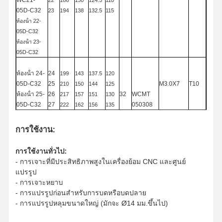
WC21-
22
186
130
124.5
110
คุณเจาะ
05D-C
32
23
194
138
132.5
115
ห้องน้ํา
22-
เครื่องบดปลายสี่เหลี่ยม
05D-C32
ห้องน้ํา
23-
ดอกกัดเอ็นมิลรัศมีมุม
05D-C32
ดอกเอ็นมิลล์บอลโนส
ห้องน้ํา
24-
24
199
143
137.5
120
05D-C32
25
M3.0X7
T10
210
150
144
125
โรงบดปลายเหล็กไร้ขัด
ห้องน้ํา
25-
26
32
WCMT
217
157
151
130
05D-C32
27
050308
222
162
156
135
โรงงานปลายอลูมิเนียม
ห้องน้ํา
26-
28
225
165
159
140
05D-C32
29
230
170
164
145
หัวที่น่าเบื่อดี
การใช้งาน:
ห้องน้ํา
27-
30
235
175
169
150
05D-C32
หัวที่น่าเบื่อหยาบ
การใช้งานทั่วไป:
ห้องน้ํา
28-
- การเจาะที่มีประสิทธิภาพสูงในเครื่องย้อม CNC และศูนย์
05D-C32
แปรรูป
WC 29-
- การเจาะหยาบ
05D-C32
- การแปรรูปก่อนสําหรับการบดหรือบดปลาย
ห้องน้ํา
30-
- การแปรรูปหลุมขนาดใหญ่ (มักจะ Ø14 มม.ขึ้นไป)
05D-C32