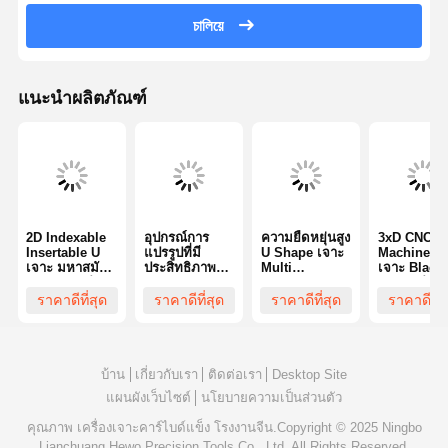
05D-C32
চালিয়ে
ห้องน้ํา
42-
42
308
238
232
210
05D-C40
43
313
243
237
215
แนะนำผลิตภัณฑ์
ห้องน้ํา
43-
44
318
248
242
220
05D-C40
45
323
253
247
225
ห้องน้ํา
44-
46
328
258
252
230
05D-C40
47
333
263
257
235
ห้องน้ํา
45-
48
338
268
262
240
40
WCMT
M4.0X10
T15
05D-C40
49
343
273
267
245
080412
ห้องน้ํา
46-
50
348
278
272
250
2D Indexable
อุปกรณ์การ
ความยืดหยุ่นสูง
3xD CNC
05D-C40
51
353
283
277
255
Insertable U
แปรรูปที่มี
U Shape เจาะ
Machine U
ห้องน้ํา
47-
52
358
288
282
260
เจาะ มหาสมัย
ประสิทธิภาพสูง
Multi
เจาะ Black
ความแม่นยําสูง
U เจาะ 4d U
Functional
Oxide สําหร
05D-C40
53
363
293
287
265
14mm กว้าง
เจาะ With
ความละเอียด
การเจาะชิ้น
ราคาดีที่สุด
ราคาดีที่สุด
ราคาดีที่สุด
ราคาดีที่ส
ห้องน้ํา
48-
54
368
298
292
270
Internal
สูง U เจาะ
นอลูมิเนียม
05D-C40
55
373
303
297
275
External
Coolant
ห้องน้ํา
49-
56
378
308
302
280
ประเภท
05D-C40
57
383
313
307
285
บ้าน
เกี่ยวกับเรา
ติดต่อเรา
Desktop Site
ห้องน้ํา
50-
58
388
318
312
290
แผนผังเว็บไซต์
นโยบายความเป็นส่วนตัว
05D-C40
59
393
323
317
295
คุณภาพ
เครื่องเจาะคาร์ไบด์แข็ง
โรงงานจีน.Copyright © 2025 Ningbo
ห้องน้ํา
51-
60
400
330
324
300
Lianchuang Hewo Precision Tools Co., Ltd. All Rights Reserved.