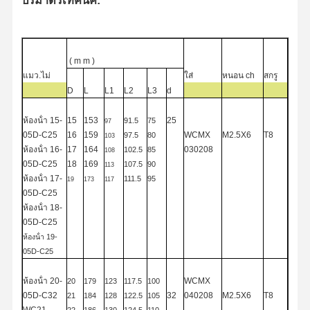
ปริมาตรเทคนิค:
การควบคุม
ติดต่อเรา
ข่าว
กรณี
คุณภาพ
(
m
m
)
แมว
.
ไม่
ใส่
หนอน
ch
สกรู
D
L
L1
L2
L3
d
ห้องน้ํา
15-
15
153
25
91.5
75
97
05D-C25
16
159
WCMX
M2.5X6
T8
97.5
80
103
พูดคุยกันตอน
ห้องน้ํา
16-
17
164
030208
102.5
85
108
นี้
05D-C25
18
169
107.5
90
113
ห้องน้ํา
17-
111.5
95
19
173
117
05D-C25
เครื่องเจาะคาร์ไบด์แข็ง
ห้องน้ํา
18-
05D-C25
สว่านปืน
ห้องน้ํา
19-
05D-C25
BTA การเจาะ
ห้องน้ํา
20-
WCMX
20
179
123
117.5
100
การฝึกซ้อมทิปที่แลกเปลี่ยนได้
05D-C32
32
040208
M2.5X6
T8
21
184
128
122.5
105