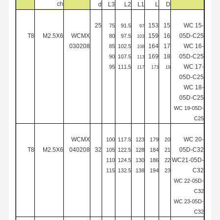
ch
d
L3
L2
L1
L
D
25
153
15
WC
15-
75
91.5
97
T8
M2.5X6
WCMX
159
16
05D-C25
80
97.5
103
مراقبة الجودة
اتصل بنا
أخبار
الحالات
030208
164
17
WC
16-
85
102.5
108
169
18
05D-C25
90
107.5
113
WC
17-
95
111.5
117
173
19
05D-C25
WC
18-
05D-C25
نتحدث الآن
WC
19-05D-
C25
حفر الكربيد الصلب
WCMX
WC
20-
100
117.5
123
179
20
T8
M2.5X6
040208
32
05D-C32
105
122.5
128
184
21
تدريبات الأسلحة
WC21-05D-
110
124.5
130
186
22
C
32
115
132.5
138
194
23
حفر BTA
WC
22-05D-
C32
حفر النقطة القابلة للتبادل
WC
23-05D-
C32
鎮ㄨ鎵剧殑璧勬簮宸茶鍒犻櫎銆佸凡鏇村悕鎴栨殏鏃朵笉鍙敤銆