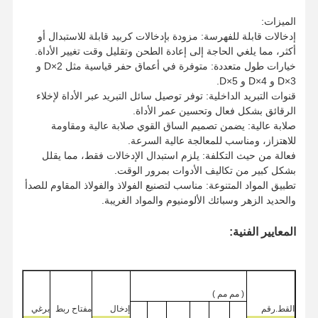
الميزات:
إدخالات قابلة للفهرسة: مزودة بإدخالات كربيد قابلة للاستبدال أو
أكثر، مما يلغي الحاجة إلى إعادة الطحن وتقليل وقت تغيير الأداة.
خيارات طول متعددة: متوفرة في أعماق حفر قياسية مثل 2×D و
3×D و 4×D و 5×D.
قنوات التبريد الداخلية: توفر توصيل سائل التبريد عبر الأداة لإخلاء
الرقائق بشكل فعال وتحسين عمر الأداة.
صلابة عالية: يضمن تصميم الساق القوي صلابة عالية ومقاومة
للاهتزاز، ومناسب للمعالجة عالية السرعة.
فعالة من حيث التكلفة: يلزم استبدال الإدخالات فقط، مما يقلل
بشكل كبير من تكاليف الأدوات بمرور الوقت.
تطبيق المواد المتنوعة: مناسب لتصنيع الفولاذ والفولاذ المقاوم للصدأ
والحديد الزهر وسبائك الألومنيوم والمواد الغريبة.
المعايير الفنية:
الصفحة
المنتجات
حولنا
جولة في
الرئيسية
المصنع
(
مم
مم
)
القط
.
رقم
إدخال
مفتاح ربط
برغي