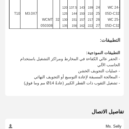
24
WC
24-
مطاحن نهاية مربعة
120
137.5
143
199
T10
M3.0X7
25
05D-C32
125
144
150
210
WCMT
32
26
WC
25-
مطاحن نهاية نصف القطر الزاوية
130
151
157
217
050308
27
05D-C32
135
156
162
222
28
WC
26-
المطاحن ذات الأنف الكروي
140
159
165
225
29
05D-C32
145
164
170
230
التطبيقات:
WC
27-
طواحين نهاية الفولاذ المقاوم للصدأ
150
169
175
235
30
05D-C32
التطبيقات النموذجية:
WC
28-
مصانع نهاية الألومنيوم
- الحفر عالي الكفاءة في المخارط ومراكز التشغيل باستخدام
05D-C32
الحاسب الآلي
رأس ممتاز ممل
WC 29-
- عمليات التجويف الخشن
05D-C32
- المعالجة المسبقة لإعادة التوسيع أو التجويف النهائي
رأس مملة خشنة
WC
30-
- تشغيل الثقوب ذات القطر الكبير (عادةً Ø14 مم وما فوق)
05D-C32
172
178
31
WC
31-05D-
155
238
177
183
32
C32
160
243
تفاصيل الاتصال
182
188
33
WC
32-05D-
165
248
T15
M3.5X8
WCMT
187
193
34
C32
170
253
T308
06
40
192
198
35
WC
33-05D-
175
258
Ms. Selly
197
203
36
C32