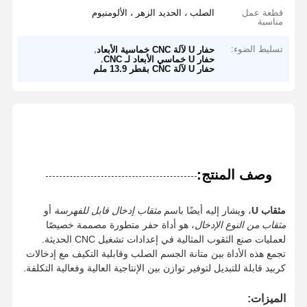
قطعة عمل
الصلب ، الحديد الزهر ، الألومنيوم
مناسبة
تسليط الضوء:
,
حفار U لآلة CNC خماسية الأبعاد
,
حفار U خماسي الأبعاد لـ CNC
حفار U لآلة CNC بقطر 13.9 ملم
وصف المنتج:
مثقاب U
، ويشار إليه أيضًا باسم
مثقاب إدخال قابل للفهرسة
أو
مثقاب من النوع الإدخال
، هو أداة حفر متطورة مصممة خصيصًا
لعمليات صنع الثقوب المثالية في إعدادات تشغيل CNC الحديثة.
تجمع هذه الأداة بين متانة الجسم الصلب وقابلية التكيف مع إدخالات
كربيد قابلة للتبديل لتوفير توازن بين الإنتاجية العالية وفعالية التكلفة.
الميزات: