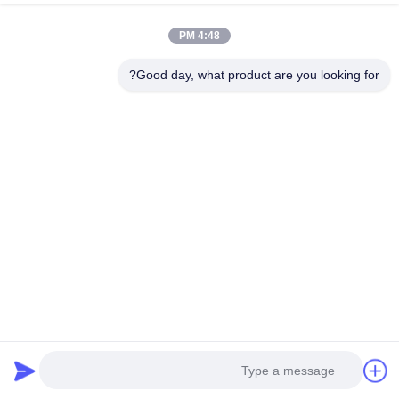
4:48 PM
Good day, what product are you looking for?
منزل
حول نا
اتصل بنا
Desktop Site
خريطة الموقع
سياسة الخصوصية
جودة
حفر الكربيد الصلب
مصنع الصين.Copyright © 2026 Ningbo
Lianchuang Hewo Precision Tools Co., Ltd. All Rights Reserved.