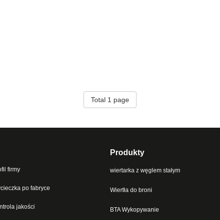
Total 1 page
Produkty
fil firmy
wiertarka z węglem stałym
cieczka po fabryce
Wiertła do broni
ntrola jakości
BTA Wykopywanie