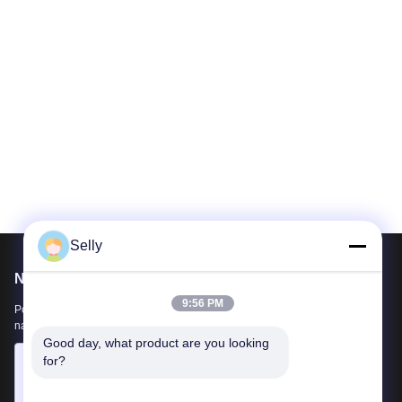
Selly
Napisz do nas
9:56 PM
Poinformuj nas o swoich wymaganiach. Połączymy z Tobą
najlepsze produkty.
Good day, what product are you looking 
for?