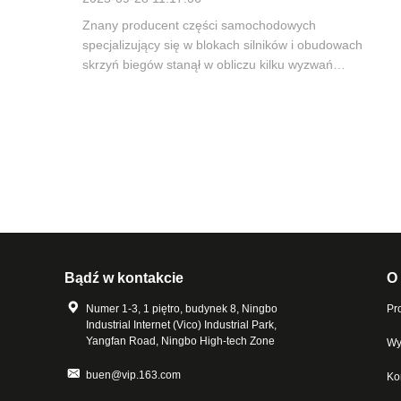
Znany producent części samochodowych
specjalizujący się w blokach silników i obudowach
skrzyń biegów stanął w obliczu kilku wyzwań
związanych z tradycyjnymi wiertłami HSS: krótka
żywotność narzędzi, częste wymiany narzędzi i
niespójna dokładność otworów. Problemy te miały
bezpośredni wpływ na czas ...
Bądź w kontakcie
O
Numer 1-3, 1 piętro, budynek 8, Ningbo
Pro
Industrial Internet (Vico) Industrial Park,
Yangfan Road, Ningbo High-tech Zone
Wy
buen@vip.163.com
Ko