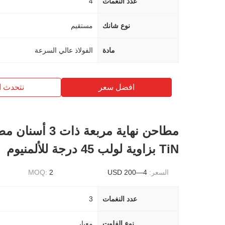
عدد النغمات
4
نوع شانك
مستقيم
مادة
الفولاذ عالي السرعة
افضل سعر
نتحدث ا
مطاحن نهاية مربعة ذات
TiN بزاوية لولب 45 درجة للألمنيوم
السعر:
4—200 USD
2
MOQ:
عدد النغمات
3
نوع الفلوت
معيار