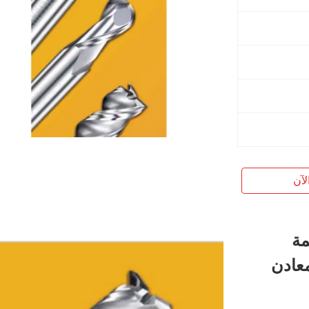
لآن
طاحن 3 النغمة
معادن