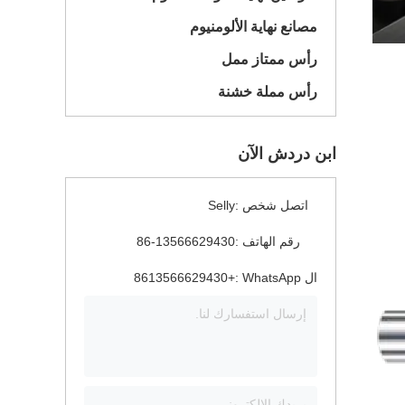
مصانع نهاية الألومنيوم
رأس ممتاز ممل
رأس مملة خشنة
ابن دردش الآن
اتصل شخص :
Selly
رقم الهاتف :
86-13566629430
ال WhatsApp :
+8613566629430