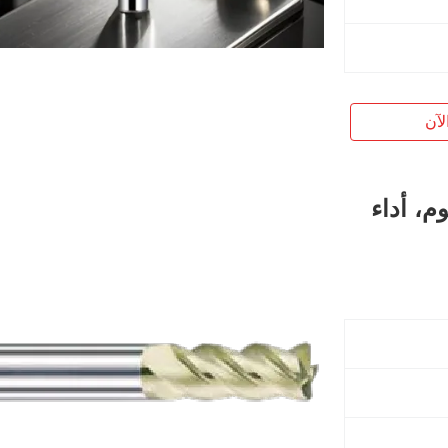
لآن
م، أداء