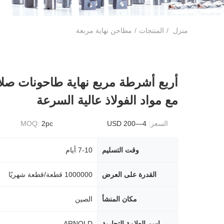
منزل
/
المنتجات
/
مطاحن نهاية مربعة
أربع أشرطة مربع نهاية طاحونات صلاب
مع مواد الفولاذ عالية السرعة
السعر:
4—200 USD
2pc
MOQ:
وقت التسليم
7-10 أيام
القدرة على العرض
1000000 قطعة/قطعة شهريًا
مكان المنشأ
الصين
اسم العلامة التجارية
ARNOLD