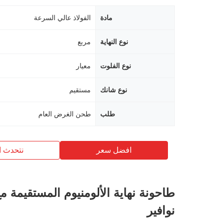
مادة
الفولاذ عالي السرعة
نوع النهاية
مربع
نوع الفلوت
معيار
نوع شانك
مستقيم
طلب
طحن الغرض العام
افضل سعر
نتحدث ا
طاحونة نهاية الألومنيوم المستقيمة مع
نوافير