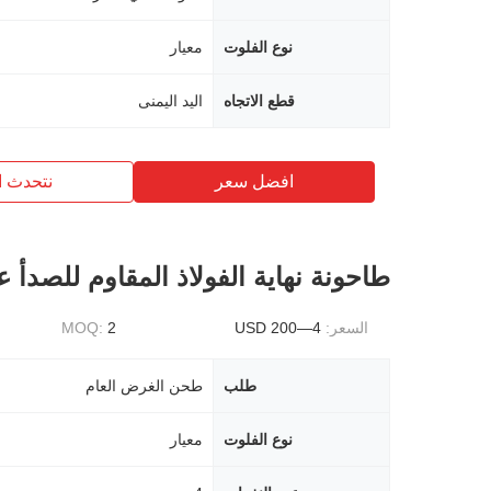
نوع الفلوت
معيار
قطع الاتجاه
اليد اليمنى
افضل سعر
نتحدث ا
طاحونة نهاية الفولاذ المقاوم للصدأ عا
السعر:
4—200 USD
2
MOQ:
طلب
طحن الغرض العام
نوع الفلوت
معيار