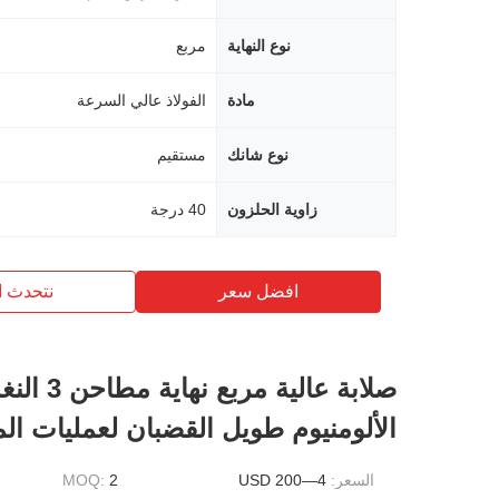
نوع النهاية
مربع
مادة
الفولاذ عالي السرعة
نوع شانك
مستقيم
زاوية الحلزون
40 درجة
افضل سعر
نتحدث ا
صلابة عالية مربع نهاية م
الألومنيوم طويل القضبان لعمليات ال
السعر:
4—200 USD
2
MOQ: