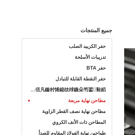
جميع المنتجات
حفر الكربيد الصلب
تدريبات الأسلحة
حفر BTA
حفر النقطة القابلة للتبادل
鎮ㄨ鎵剧殑璧勬簮宸茶鍒犻櫎銆佸凡鏇村悕鎴栨殏鏃朵笉鍙敤銆
مطاحن نهاية مربعة
مطاحن نهاية نصف القطر الزاوية
المطاحن ذات الأنف الكروي
طواحين نهاية الفولاذ المقاوم للصدأ