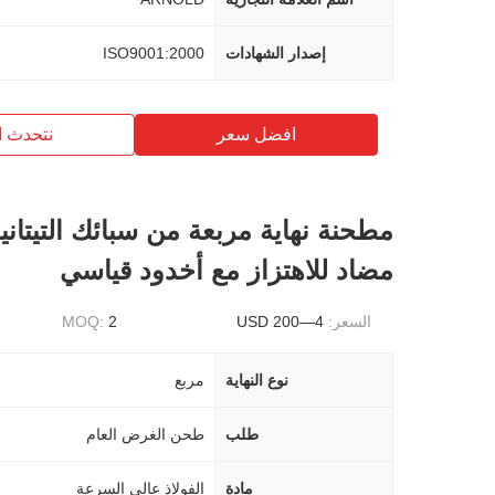
إصدار الشهادات
ISO9001:2000
افضل سعر
نتحدث ا
مطحنة نهاية مربعة من سبائك التيتانيو
مضاد للاهتزاز مع أخدود قياسي
السعر:
4—200 USD
2
MOQ:
نوع النهاية
مربع
طلب
طحن الغرض العام
مادة
الفولاذ عالي السرعة