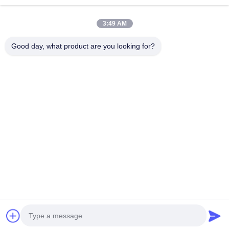
जारी रखें
कॉर्नर रेडियस एंड मिल्स
3:49 AM
बॉल नोज एंड मिल्स
Good day, what product are you looking for?
हमारी श्रेणियाँ
स्टेनलेस स्टील के अंत मिल
एल्यूमीनियम एंड मिल्स
अच्छा बोरिंग हेड
किसी न किसी उबाऊ सिर
ठोस कार्बाइड ड्रिल
गन ड्रिल
बीटीए ड्रिलिंग
विनिमेय टॉप ड्
होम
हमारे बारे में
हमसे संपर्क करें
Desktop Site
साइटमैप
गोपनीयता नीति
गुणवत्ता
ठोस कार्बाइड ड्रिल
चीन कारखाना.Copyright © 2026 Ningbo
Lianchuang Hewo Precision Tools Co., Ltd. All Rights Reserved.