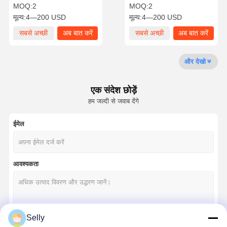
कोटिंग
हेलिक्स कोण
MOQ:
2
MOQ:
2
मूल्य:
4—200 USD
मूल्य:
4—200 USD
गुणवत्ता नियंत्रण
हमसे संपर्क करें
समाचार
मामले
सबसे अच्छी
अब बात करें
सबसे अच्छी
अब बात करें
कीमत
कीमत
और देखो
एक संदेश छोड़ें
अब बात करें
हम जल्दी से जवाब देंगे
ठोस कार्बाइड ड्रिल
ईमेल
गन ड्रिल
बीटीए ड्रिलिंग
आवश्यकता
विनिमेय टॉप ड्रिल
यू ड्रिल
Selly
वर्ग अंत मिलें