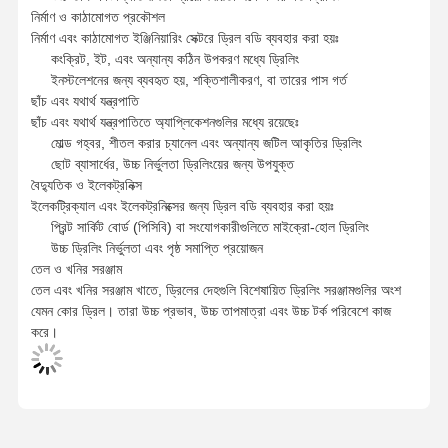
ইপি
- G88112-20-
277
291
56
25
3
20.00
21.00
নির্মাণ ও কাঠামোগত প্রকৌশল
B25
নির্মাণ এবং কাঠামোগত ইঞ্জিনিয়ারিং সেক্টরে ড্রিল বডি ব্যবহার করা হয়ঃ
কংক্রিট, ইট, এবং অন্যান্য কঠিন উপকরণ মধ্যে ড্রিলিং
ইপি
- G88112-21-
277
291
56
25
3
21.00
22.00
ইনস্টলেশনের জন্য ব্যবহৃত হয়, শক্তিশালীকরণ, বা তারের পাস গর্ত
B25
ছাঁচ এবং যথার্থ যন্ত্রপাতি
ছাঁচ এবং যথার্থ যন্ত্রপাতিতে অ্যাপ্লিকেশনগুলির মধ্যে রয়েছেঃ
ইপি
- G88112-22-
মোল্ড গহ্বর, শীতল করার চ্যানেল এবং অন্যান্য জটিল আকৃতির ড্রিলিং
277
291
56
25
3
22.00
22.00
B25
ছোট ব্যাসার্ধের, উচ্চ নির্ভুলতা ড্রিলিংয়ের জন্য উপযুক্ত
বৈদ্যুতিক ও ইলেকট্রনিক্স
ইলেকট্রিক্যাল এবং ইলেকট্রনিক্সের জন্য ড্রিল বডি ব্যবহার করা হয়ঃ
ইপি
- G88112-2
২১-
303
316
56
25
4
22.01
23.00
প্রিন্ট সার্কিট বোর্ড (পিসিবি) বা সংযোগকারীগুলিতে মাইক্রো-হোল ড্রিলিং
বি২৫
উচ্চ ড্রিলিং নির্ভুলতা এবং পৃষ্ঠ সমাপ্তি প্রয়োজন
তেল ও খনির সরঞ্জাম
ইপি
- G88112-23-
303
316
56
25
4
23.00
24.00
তেল এবং খনির সরঞ্জাম খাতে, ড্রিলের দেহগুলি বিশেষায়িত ড্রিলিং সরঞ্জামগুলির অংশ
B25
যেমন কোর ড্রিল। তারা উচ্চ প্রভাব, উচ্চ তাপমাত্রা এবং উচ্চ টর্ক পরিবেশে কাজ
করে।
ইপি
- G88112-24-
303
316
56
25
4
24.00
24.00
B25
ইপি
- G88112-2
৪১-
332
350
60
32
5
24.01
25.00
বি৩২