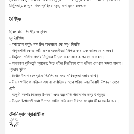
নির্ভুলতা,এবং পুরো খনন প্রক্রিয়া জুড়ে সর্বোত্তম কর্মক্ষমতা.
বৈশিষ্ট্যঃ
ড্রিল বডি ∙ বৈশিষ্ট্য ও সুবিধা
মূল বৈশিষ্ট্য
- স্পাইরাল ফ্লুটঃ দক্ষ চিপ অপসারণ এবং মসৃণ ড্রিলিং।
- শক্তিশালী কোরঃ কাঠামোগত অনমনীয়তা নিশ্চিত করে এবং ভাঙ্গন হ্রাস করে।
- নির্ভুলতা মার্জিনঃ গর্তের নির্ভুলতা উন্নত করুন এবং কম্পন হ্রাস করুন।
- অপশনাল কুলিংয়েন্ট চ্যানেল: উচ্চ গতির ড্রিলিংয়ে তাপ ছড়িয়ে দেওয়ার ক্ষমতা বাড়ায়।
প্রধান সুবিধা
- স্থিতিশীল পারফরম্যান্সঃ ড্রিলিংয়ের সময় সারিবদ্ধতা বজায় রাখে।
- উচ্চ স্থায়িত্বঃ এইচএসএস বা কার্বাইডের মতো পরিধান-প্রতিরোধী উপকরণ থেকে
তৈরি।
- বহুমুখী নকশাঃ বিভিন্ন উপকরণ এবং যন্ত্রপাতি পরিবেশের জন্য উপযুক্ত।
- উন্নত উত্পাদনশীলতাঃ উচ্চতর কাটার গতি এবং দীর্ঘতর সরঞ্জাম জীবন সমর্থন করে।
টেকনিক্যাল প্যারামিটারঃ
বাড়ি
পণ্য
আমাদের সম্বন্ধে
কারখানা ভ্রমণ