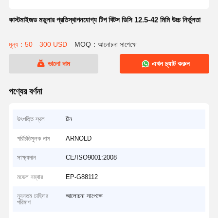
কাস্টমাইজড মডুলার প্রতিস্থাপনযোগ্য টিপ বিটস ডিসি 12.5-42 মিমি উচ্চ নির্ভুলতা
মূল্য：50—300 USD
MOQ：আলোচনা সাপেক্ষে
ভালো দাম
এখন চ্যাট করুন
পণ্যের বর্ণনা
উৎপত্তি স্থল
চীন
পরিচিতিমুলক নাম
ARNOLD
সাক্ষ্যদান
CE/ISO9001:2008
মডেল নম্বার
EP-G88112
ন্যূনতম চাহিদার
আলোচনা সাপেক্ষে
পরিমাণ