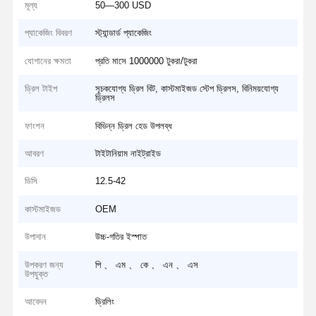
মূল্য
50—300 USD
প্যাকেজিং বিবরণ
স্ট্যান্ডার্ড প্যাকেজিং
যোগানের ক্ষমতা
প্রতি মাসে 1000000 টুকরা/টুকরা
ড্রিল টাইপ
সূচকযোগ্য ড্রিল বিট, কাস্টমাইজড স্টেপ ড্রিলস, বিনিময়যোগ্য
ড্রিলস
ফাংশন
বিভিন্ন ড্রিল হেড উপলব্ধ
আবরণ
টাইটানিয়াম নাইট্রাইড
ডিসি
12.5-42
কাস্টমাইজড
OEM
উপাদান
উচ্চ-গতির ইস্পাত
উপকরণ জন্য
পি 、 এম 、 কে 、 এন 、 এস
উপযুক্ত
আবেদন
ড্রিলিং