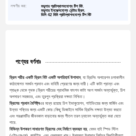
লক্ষণীয় করা:
,
মডুলার প্রতিস্থাপনযোগ্য টিপ বিট
,
মডুলার ইনডেক্সযোগ্য সেন্টার ড্রিল
ডিসি 42 মিমি প্রতিস্থাপনযোগ্য টিপ বিট
পণ্যের বর্ণনাঃ
ড্রিল শরীর একটি ড্রিল বিট একটি অপরিহার্য উপাদান
, যা ড্রিলিং অপারেশন চলাকালীন
কাঠামোগত সমর্থন প্রদান এবং বাহিনী প্রেরণের জন্য দায়ী। এটি কাটা প্রান্ত এবং
শ্যাঙ্ক থেকে পৃথক।ড্রিল শরীরের প্রাথমিক ফাংশন কাটা অংশ সমর্থন অন্তর্ভুক্ত, চিপ
অপসারণ সহজতর, এবং তুরপুন প্রক্রিয়া দক্ষতা নিশ্চিত।
ড্রিলের প্রধান বৈশিষ্ট্য
এর মধ্যে রয়েছে চিপ ইভাকুয়েশন, গাইডিংয়ের জন্য মার্জিন এবং
উন্নত শক্তির জন্য একটি কোর।কিছু ডিজাইনে সার্বিক ড্রিলিং দক্ষতা উন্নত করতে
এবং সরঞ্জামটির জীবনকাল বাড়ানোর জন্য শীতল তরল চ্যানেল অন্তর্ভুক্ত করা যেতে
পারে.
বিভিন্ন উপকরণ সাধারণত ড্রিলের দেহ নির্মাণে ব্যবহৃত হয়
, যেমন হাই স্পিড স্টিল
(এইচএসএস), কার্বাইড, এবং লেপযুক্ত খাদ। উপযুক্ত উপাদান নির্বাচন স্থিতিশীলতা,