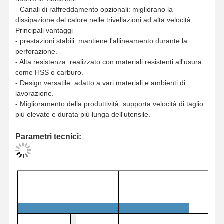
- Canali di raffreddamento opzionali: migliorano la
dissipazione del calore nelle trivellazioni ad alta velocità.
Principali vantaggi
- prestazioni stabili: mantiene l'allineamento durante la
Controllo
Contattaci
Notizie
Casi
perforazione.
Della Qualità
- Alta resistenza: realizzato con materiali resistenti all'usura
come HSS o carburo.
- Design versatile: adatto a vari materiali e ambienti di
lavorazione.
- Miglioramento della produttività: supporta velocità di taglio
più elevate e durata più lunga dell'utensile.
Ora
Chiacchieri
Parametri tecnici:
perforazione a carburo massiccio
Punte per foratura profonda
Lc
L4
L5
d
Sedile
Dc
Perforazione BTA
Ordine
Codice
mm
mm
mm
mm
dimensione
Dc
massimo
Perforazioni a punta intercambiabili