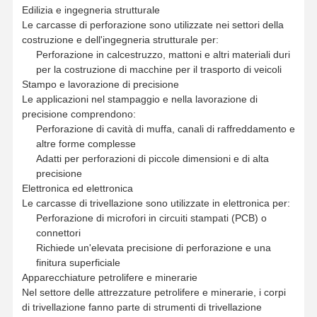
B25
Edilizia e ingegneria strutturale
Le carcasse di perforazione sono utilizzate nei settori della
costruzione e dell'ingegneria strutturale per:
PE
-G88112-22-
277
291
56
25
3
22.00
22.00
B25
Perforazione in calcestruzzo, mattoni e altri materiali duri
per la costruzione di macchine per il trasporto di veicoli
Stampo e lavorazione di precisione
PE
- G88112-2
21-
303
316
56
25
4
22.01
23.00
Le applicazioni nel stampaggio e nella lavorazione di
B25
precisione comprendono:
Perforazione di cavità di muffa, canali di raffreddamento e
PE
-G88112-23-
303
316
56
25
4
23.00
24.00
altre forme complesse
B25
Adatti per perforazioni di piccole dimensioni e di alta
precisione
PE
-G88112-24-
303
316
56
25
4
24.00
24.00
Elettronica ed elettronica
B25
Le carcasse di trivellazione sono utilizzate in elettronica per:
Perforazione di microfori in circuiti stampati (PCB) o
PE
- G88112-2
41-
332
350
60
32
5
24.01
25.00
connettori
B32
Richiede un'elevata precisione di perforazione e una
finitura superficiale
PE
- G88112-25-
332
350
60
32
5
25.00
26.00
Apparecchiature petrolifere e minerarie
B32
Nel settore delle attrezzature petrolifere e minerarie, i corpi
di trivellazione fanno parte di strumenti di trivellazione
PE
- G88112-26-
332
350
60
32
5
26.00
26.00