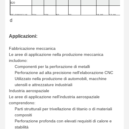
B20
PE
-G88112-16-
224
236
50
20
15.88
17.00
d
B20
1
PE
-G88112-17-
224
236
50
20
17.00
18.00
Applicazioni:
B20
1
Fabbricazione meccanica
PE
-G88112-18-
224
236
50
20
18.00
18.00
Le aree di applicazione nella produzione meccanica
B20
1
includono:
Componenti per la perforazione di metalli
PE
- G88112-1
81-
252
267
56
25
2
18.01
19.00
Perforazione ad alta precisione nell'elaborazione CNC
B25
Utilizzato nella produzione di automobili, macchine
utensili e attrezzature industriali
PE
-G88112-19-
252
267
56
25
2
19.00
19.99
Industria aerospaziale
B25
Le aree di applicazione nell'industria aerospaziale
comprendono:
PE
-G88112-20-
277
291
56
25
3
20.00
21.00
Parti strutturali per trivellazione di titanio o di materiali
B25
compositi
Perforazione profonda con elevati requisiti di calore e
PE
-G88112-21-
277
291
56
25
3
21.00
22.00
stabilità