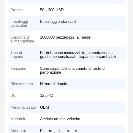
Prezzo
50—300 USD
Imballaggi
Imballaggio standard
particolari
Capacità di
1000000 pezzi/pezzi al mese
alimentazione
Tipo di
Bit di trapano indicizzabile, esercitazioni a
trapano
gradini personalizzati, trapani intercambiabili
Funzione
Sono disponibili una varietà di teste di
perforazione
Rivestimento
Nitruro di titanio
DC
12.5-42
Personalizzato
OEM
Materiale
Acciaio ad alta velocità
Adatto ai
P 、 m 、 k 、 n 、 s