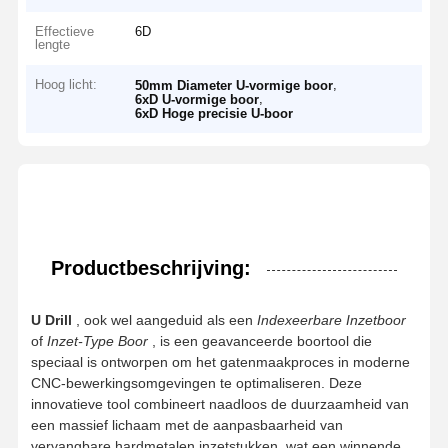
Effectieve
6D
lengte
Hoog licht:
,
50mm Diameter U-vormige boor
,
6xD U-vormige boor
6xD Hoge precisie U-boor
Productbeschrijving:
U Drill
, ook wel aangeduid als een
Indexeerbare Inzetboor
of
Inzet-Type Boor
, is een geavanceerde boortool die
speciaal is ontworpen om het gatenmaakproces in moderne
CNC-bewerkingsomgevingen te optimaliseren. Deze
innovatieve tool combineert naadloos de duurzaamheid van
een massief lichaam met de aanpasbaarheid van
vervangbare hardmetalen inzetstukken, wat een winnende