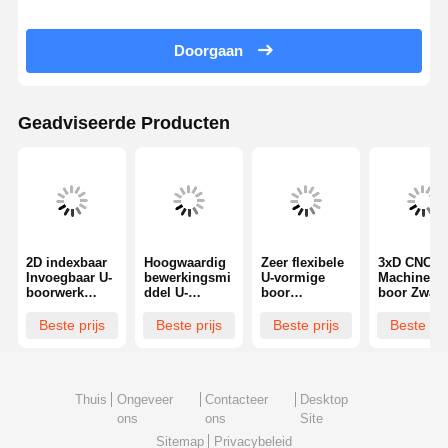
WC 45-
316
310
288
6D-C
40
322
316
294
WC 46-
328
322
300
Doorgaan
46
374
6D-C
40
47
380
WC 47-
48
386
6D-C
40
Geadviseerde Producten
49
392
WC 48-
50
398
6D-C
40
WC 49-
6D-C
40
WC
50-
6D-C40
2D indexbaar
Hoogwaardig
Zeer flexibele
3xD CNC
Invoegbaar U-
bewerkingsmi
U-vormige
Machine U-
boorwerk
ddel U-
boor
boor Zwart
veelzijdig
boormachine
Multifunctione
Oxide Voor
hoge
4d U-
le U-boor met
Het Boren 
Beste prijs
Beste prijs
Beste prijs
Beste pri
nauwkeurighe
boormachine
hoge precisie
Aluminium
id 14 mm
met intern
Werkstukk
diameter
externe
koelmiddel
Thuis
Ongeveer
Contacteer
Desktop
ons
ons
Site
Sitemap
Privacybeleid