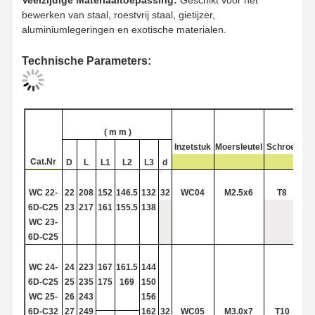
Veelzijdige Materiaaltoepassing:
Geschikt voor het
bewerken van staal, roestvrij staal, gietijzer,
aluminiumlegeringen en exotische materialen.
Kwaliteitscont
Neem
Nieuws
Gevallen
Technische Parameters:
Role
Contact Met
Ons Op
(
m
m )
Inzetstuk
Moersleutel
Schroef
Praatje Nu
Cat.Nr
D
L
L1
L2
L3
d
WC
22-
22
208
152
146.5
132
32
WC04
M2.5x6
T8
boormachine voor het boren van massief carbide
6D-C25
23
217
161
155.5
138
WC
23-
Gun Drills
6D-C25
BTA-boren
WC
24-
24
223
167
161.5
144
6D-C25
25
235
175
169
150
Verwisselbare puntboormachines
WC
25-
26
243
156
6D-C32
27
249
162
32
WC05
M3.0x7
T10