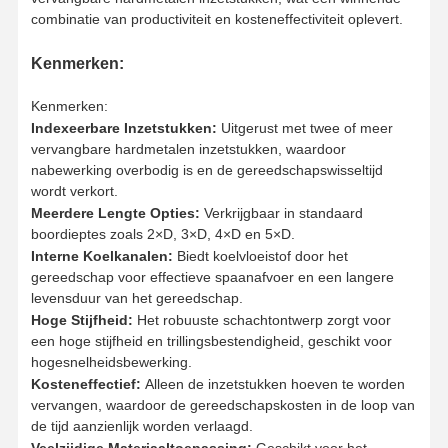
combinatie van productiviteit en kosteneffectiviteit oplevert.
Kenmerken:
Kenmerken:
Indexeerbare Inzetstukken:
Uitgerust met twee of meer
vervangbare hardmetalen inzetstukken, waardoor
nabewerking overbodig is en de gereedschapswisseltijd
wordt verkort.
Meerdere Lengte Opties:
Verkrijgbaar in standaard
boordieptes zoals 2×D, 3×D, 4×D en 5×D.
Interne Koelkanalen:
Biedt koelvloeistof door het
gereedschap voor effectieve spaanafvoer en een langere
levensduur van het gereedschap.
Hoge Stijfheid:
Het robuuste schachtontwerp zorgt voor
een hoge stijfheid en trillingsbestendigheid, geschikt voor
hogesnelheidsbewerking.
Kosteneffectief:
Alleen de inzetstukken hoeven te worden
Thuis
Producten
Over Ons
Fabriekstour
vervangen, waardoor de gereedschapskosten in de loop van
de tijd aanzienlijk worden verlaagd.