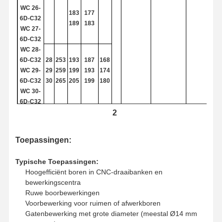
U boor
WC
26-
183
177
6D-C32
189
183
vierkante molens
WC
27-
6D-C32
Hoekradius Eindmolen
WC
28-
6D-C32
28
253
193
187
168
het eindmolens van de balneus
WC
29-
29
259
199
193
174
6D-C32
30
265
205
199
180
Eindmolen van roestvrij staal
WC
30-
6D-C32
Aluminium eindmolen
2
wC
31-
31
269
209
203
186
Fijn saai hoofd
6D-C32
32
275
215
209
192
Toepassingen:
WC
32-
33
281
221
215
198
Ruwe boorkop
6D-C32
Typische Toepassingen:
WC
33-
T15
Hoogefficiënt boren in CNC-draaibanken en
6D-C40
32
WC06
M3.5×8
bewerkingscentra
Ruwe boorbewerkingen
WC
34-
34
287
227
221
204
Voorbewerking voor ruimen of afwerkboren
6D-C40
35
293
233
227
210
Gatenbewerking met grote diameter (meestal Ø14 mm
WC
35-
36
299
239
233
216