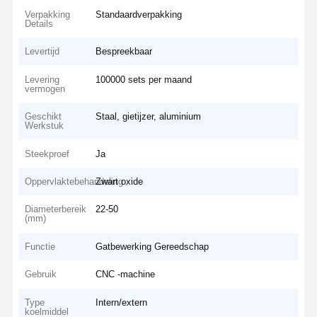
Verpakking
Standaardverpakking
Details
Levertijd
Bespreekbaar
Levering
100000 sets per maand
vermogen
Geschikt
Staal, gietijzer, aluminium
Werkstuk
Steekproef
Ja
Oppervlaktebehandeling
Zwart oxide
Diameterbereik
22-50
(mm)
Functie
Gatbewerking Gereedschap
Gebruik
CNC -machine
Type
Intern/extern
koelmiddel