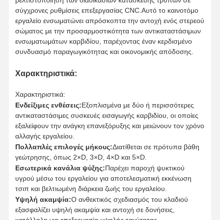
βελτιστοποίηση των διαδικασιών κατασκευής τρυπών σε
σύγχρονες ρυθμίσεις επεξεργασίας CNC.Αυτό το καινοτόμο
εργαλείο ενσωματώνει απρόσκοπτα την αντοχή ενός στερεού
σώματος με την προσαρμοστικότητα των αντικαταστάσιμων
ενσωματωμάτων καρβιδίου, παρέχοντας έναν κερδισμένο
συνδυασμό παραγωγικότητας και οικονομικής απόδοσης.
Χαρακτηριστικά:
Χαρακτηριστικά:
Ενδείξιμες ενθέσεις:
Εξοπλισμένα με δύο ή περισσότερες
αντικαταστάσιμες συσκευές εισαγωγής καρβιδίου, οι οποίες
εξαλείφουν την ανάγκη επανεξόρυξης και μειώνουν τον χρόνο
αλλαγής εργαλείου.
Πολλαπλές επιλογές μήκους:
Διατίθεται σε πρότυπα βάθη
γεώτρησης, όπως 2×D, 3×D, 4×D και 5×D.
Εσωτερικά κανάλια ψύξης:
Παρέχει παροχή ψυκτικού
υγρού μέσω του εργαλείου για αποτελεσματική εκκένωση
τσιπ και βελτιωμένη διάρκεια ζωής του εργαλείου.
Αρχική
Προϊόντα
Σχετικά Με
Επισκέψεις
Υψηλή ακαμψία:
Ο ανθεκτικός σχεδιασμός του κλαδιού
Σελίδα
Εμάς
Στο
εξασφαλίζει υψηλή ακαμψία και αντοχή σε δονήσεις,
Εργοστάσιο