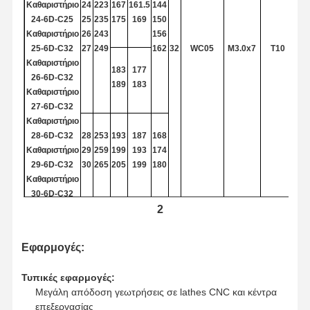
Αντικατάστατα τρυπεία με κορυφή
Καθαριστήριο
24
223
167
161.5
144
24-6D-C25
25
235
175
169
150
Τρυπάνι του U
Καθαριστήριο
26
243
156
25-6D-C32
27
249
162
32
WC05
M3.0x7
Τ10
Τετράγωνοι μύλοι
Καθαριστήριο
183
177
26-6D-C32
189
183
Στροφική ακτίνα Τελικά μύλα
Καθαριστήριο
27-6D-C32
μύλοι τελών μύτης σφαιρών
Καθαριστήριο
28-6D-C32
28
253
193
187
168
Σιδηροδρομικές εγκαταστάσεις
Καθαριστήριο
29
259
199
193
174
29-6D-C32
30
265
205
199
180
Σιδηροδρομικές εγκαταστάσεις
Καθαριστήριο
30-6D-C32
Λεπτό βαρετό κεφάλι
2
wC
31-6D-
31
269
209
203
186
Τραχύ Κεφαλή Διάτρησης
C32
32
275
215
209
192
Εφαρμογές:
Καθαριστήριο
33
281
221
215
198
32-6D-C32
Τυπικές εφαρμογές:
Καθαριστήριο
T15
Μεγάλη απόδοση γεωτρήσεις σε lathes CNC και κέντρα
33-6D-C40
32
WC06
M3,5 × 8
επεξεργασίας