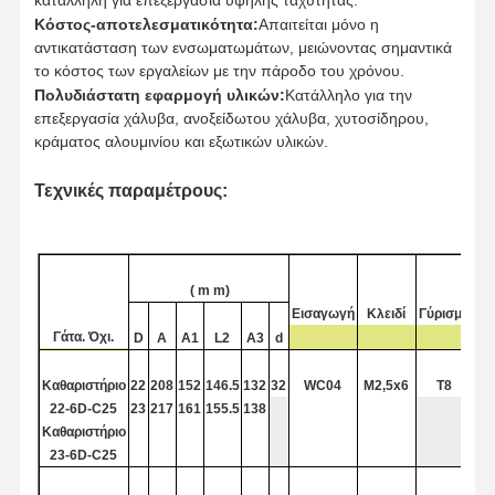
κατάλληλη για επεξεργασία υψηλής ταχύτητας.
Κόστος-αποτελεσματικότητα:
Απαιτείται μόνο η
αντικατάσταση των ενσωματωμάτων, μειώνοντας σημαντικά
το κόστος των εργαλείων με την πάροδο του χρόνου.
Πολυδιάστατη εφαρμογή υλικών:
Κατάλληλο για την
Έλεγχος
Επικοινωνήσ
Νέα
Υποθέσεις
επεξεργασία χάλυβα, ανοξείδωτου χάλυβα, χυτοσίδηρου,
Ποιότητας
Τε Μαζί Μας
κράματος αλουμινίου και εξωτικών υλικών.
Τεχνικές παραμέτρους:
Συνομιλία
(
m
m)
Τώρα
Εισαγωγή
Κλειδί
Γύρισμα
Γάτα. Όχι.
D
Α
Α1
L2
Α3
d
τρυπάνι από στερεό καρβίδιο
Καθαριστήριο
22
208
152
146.5
132
32
WC04
M2,5x6
Τ8
Τρυπάνια όπλου
22-6D-C25
23
217
161
155.5
138
Καθαριστήριο
BTA Διάτρηση
23-6D-C25