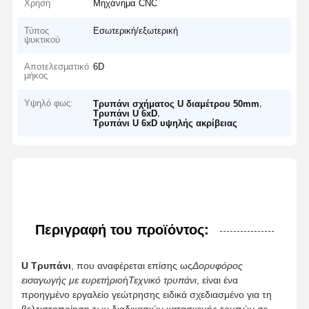
Χρήση
Μηχάνημα CNC
Τύπος
Εσωτερική/εξωτερική
ψυκτικού
Αποτελεσματικό
6D
μήκος
Υψηλό φως:
,
Τρυπάνι σχήματος U διαμέτρου 50mm
,
Τρυπάνι U 6xD
Τρυπάνι U 6xD υψηλής ακρίβειας
Περιγραφή του προϊόντος:
U Τρυπάνι
, που αναφέρεται επίσης ως
Δορυφόρος
εισαγωγής με ευρετήριο
ή
Τεχνικό τρυπάνι
, είναι ένα
προηγμένο εργαλείο γεώτρησης ειδικά σχεδιασμένο για τη