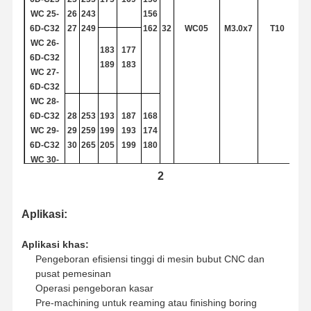
WC
25-
26
243
156
U bor
6D-C32
27
249
162
32
WC05
M3.0x7
T10
WC
26-
pabrik ujung persegi
183
177
6D-C32
189
183
WC
27-
Pabrik Akhir Radius Sudut
6D-C32
WC
28-
Pabrik Ujung Hidung Bola
6D-C32
28
253
193
187
168
WC
29-
29
259
199
193
174
Mesin penggiling ujung stainless steel
6D-C32
30
265
205
199
180
WC
30-
Pabrik End Aluminium
6D-C32
2
Kepala yang membosankan
WC
31-
31
269
209
203
186
Aplikasi:
6D-C32
32
275
215
209
192
Kepala Boring yang Kasar
WC
32-
33
281
221
215
198
Aplikasi khas:
6D-C32
Pengeboran efisiensi tinggi di mesin bubut CNC dan
WC
33-
T15
pusat pemesinan
6D-C40
32
WC06
M3.5 × 8
Operasi pengeboran kasar
Pre-machining untuk reaming atau finishing boring
WC
34-
34
287
227
221
204