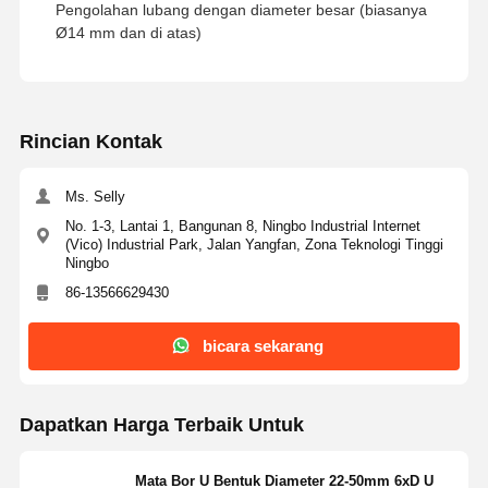
Pengolahan lubang dengan diameter besar (biasanya
6D-C40
35
293
233
227
210
Ø14 mm dan di atas)
WC
35-
36
299
239
233
216
6D-C40
37
307
247
241
222
WC
36-
313
253
247
228
6D-C40
317
257
251
234
WC
37-
263
257
240
Rincian Kontak
6D-C40
269
263
246
WC
38-
38
Ms. Selly
6D-C40
39
WC
39-
No. 1-3, Lantai 1, Bangunan 8, Ningbo Industrial Internet
(Vico) Industrial Park, Jalan Yangfan, Zona Teknologi Tinggi
6D-C40
Ningbo
WC40-
6D-C
40
86-13566629430
40
323
41
329
WC41-
bicara sekarang
6D-C
40
WC 42-
42
350
280
274
252
Dapatkan Harga Terbaik Untuk
6D-C
40
43
356
286
280
258
WC 43-
44
362
292
286
264
6D-C
40
45
368
298
292
270
Mata Bor U Bentuk Diameter 22-50mm 6xD U