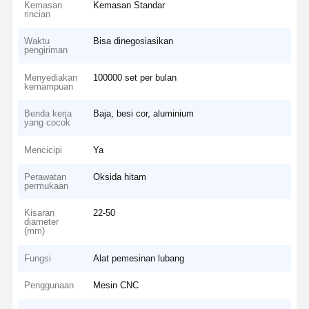
Kemasan
Kemasan Standar
rincian
Waktu
Bisa dinegosiasikan
pengiriman
Menyediakan
100000 set per bulan
kemampuan
Benda kerja
Baja, besi cor, aluminium
yang cocok
Mencicipi
Ya
Perawatan
Oksida hitam
permukaan
Kisaran
22-50
diameter
(mm)
Fungsi
Alat pemesinan lubang
Penggunaan
Mesin CNC