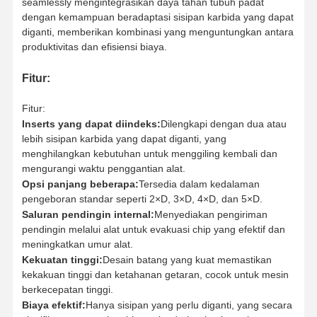
seamlessly mengintegrasikan daya tahan tubuh padat
dengan kemampuan beradaptasi sisipan karbida yang dapat
diganti, memberikan kombinasi yang menguntungkan antara
produktivitas dan efisiensi biaya.
Fitur:
Fitur:
Inserts yang dapat diindeks:
Dilengkapi dengan dua atau
lebih sisipan karbida yang dapat diganti, yang
menghilangkan kebutuhan untuk menggiling kembali dan
mengurangi waktu penggantian alat.
Opsi panjang beberapa:
Tersedia dalam kedalaman
pengeboran standar seperti 2×D, 3×D, 4×D, dan 5×D.
Saluran pendingin internal:
Menyediakan pengiriman
pendingin melalui alat untuk evakuasi chip yang efektif dan
meningkatkan umur alat.
Kekuatan tinggi:
Desain batang yang kuat memastikan
kekakuan tinggi dan ketahanan getaran, cocok untuk mesin
Rumah
Produk
Tentang
Tur Pabrik
berkecepatan tinggi.
Kami
Biaya efektif:
Hanya sisipan yang perlu diganti, yang secara