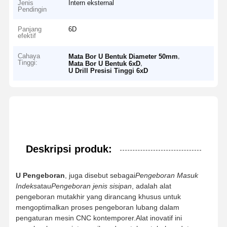
Jenis
Intern eksternal
Pendingin
Panjang
6D
efektif
Cahaya
,
Mata Bor U Bentuk Diameter 50mm
Tinggi:
,
Mata Bor U Bentuk 6xD
U Drill Presisi Tinggi 6xD
Deskripsi produk:
U Pengeboran
, juga disebut sebagai
Pengeboran Masuk
Indeks
atau
Pengeboran jenis sisipan
, adalah alat
pengeboran mutakhir yang dirancang khusus untuk
mengoptimalkan proses pengeboran lubang dalam
pengaturan mesin CNC kontemporer.Alat inovatif ini