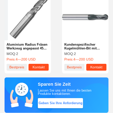
Aluminium Radius Fräsen
Kundenspezifischer
Werkzeug angepasst 45
Kugelmühlen-Bit mit
Grad Helix Winkel
hoher Haltbarkeit,
MOQ:
2
MOQ:
2
Kugelkopf-Fräser, ODM-
Preis:
4—200 USD
Preis:
4—200 USD
Unterstützung
Bestpreis
Kontakt
Bestpreis
Kontakt
Sparen Sie Zeit
Lassen Sie uns mit Ihnen die besten
Produkte kontaktieren.
Geben Sie Ihre Anforderung