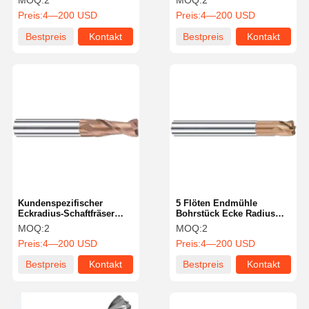
MOQ:
2
MOQ:
2
Fräsmaschinen
Preis:
4—200 USD
Preis:
4—200 USD
Bestpreis
Kontakt
Bestpreis
Kontakt
Kundenspezifischer
5 Flöten Endmühle
Eckradius-Schaftfräser
Bohrstück Ecke Radius
robust mit glatter
Fräswerkzeug Hohe
MOQ:
2
MOQ:
2
Oberfläche
Leistung
Preis:
4—200 USD
Preis:
4—200 USD
Bestpreis
Kontakt
Bestpreis
Kontakt