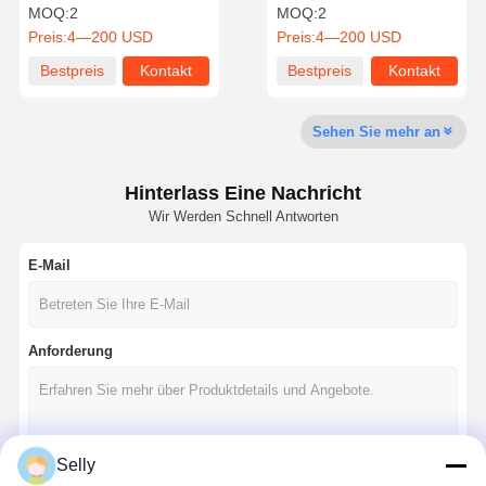
Schneider Endmühle OEM
Leistungsstarke
MOQ:
2
MOQ:
2
mit langer Lebensdauer
Präzisionswerkzeuge für
Preis:
4—200 USD
Preis:
4—200 USD
zylindrische
Fräsmaschinen
Bestpreis
Kontakt
Bestpreis
Kontakt
Qualitätskont
Kontakt Mit
Nachrichten
Fälle
Rolle
Uns
Sehen Sie mehr an
Hinterlass Eine Nachricht
Wir Werden Schnell Antworten
Plaudern Sie
Jetzt
E-Mail
Massivkarbidbohrer
Gewehrübung
Anforderung
BTA Bohrungen
Auswechselbare Spitzenbohrmaschinen
Selly
U-Bohrgerät