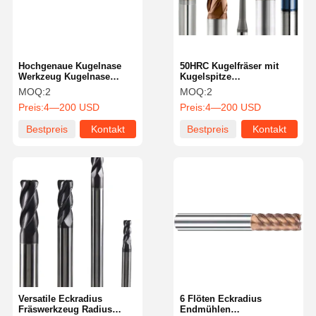
Hochgenaue Kugelnase
50HRC Kugelfräser mit
Werkzeug Kugelnase
Kugelspitze
Fräsmaschine Hohe
Hochtemperatur-Legierung
MOQ:
2
MOQ:
2
Festigkeit
Kugelfräser Hohe
Preis:
4—200 USD
Preis:
4—200 USD
Zähigkeit
Bestpreis
Kontakt
Bestpreis
Kontakt
Zu Hause
Produkte
Über Uns
Werksbesicht
Igung
Versatile Eckradius
6 Flöten Eckradius
Fräswerkzeug Radius
Endmühlen