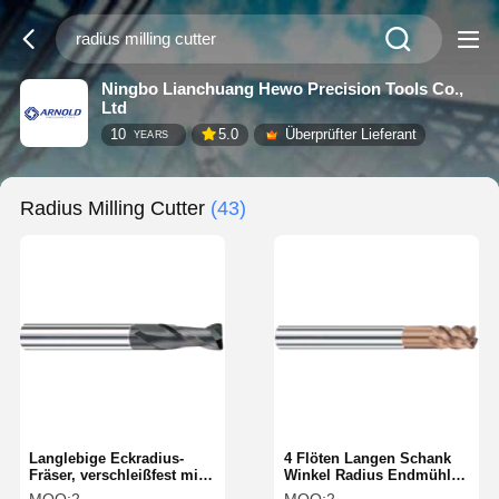
Ningbo Lianchuang Hewo Precision Tools Co.,
Ltd
10
5.0
Überprüfter Lieferant
YEARS
Radius Milling Cutter
(43)
Langlebige Eckradius-
4 Flöten Langen Schank
Fräser, verschleißfest mit
Winkel Radius Endmühlen
Integralstruktur
Winkel Radius