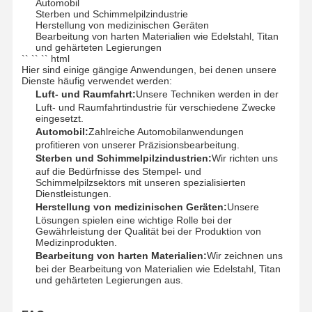
Automobil
Sterben und Schimmelpilzindustrie
8.5
160
10
40
204
0850
M10x1.53/8-
Herstellung von medizinischen Geräten
24U
Nf
Schaftfräser
Bearbeitung von harten Materialien wie Edelstahl, Titan
und gehärteten Legierungen
9.0
160
10
40
204
0900
M10x1
Eckradius Endmühlen
`` `` `` html
Hier sind einige gängige Anwendungen, bei denen unsere
9.5
175
10
40
221
0950
Dienste häufig verwendet werden:
Ballnasenschaftfräser
Luft- und Raumfahrt:
Unsere Techniken werden in der
10.0
175
10
40
221
1000
Luft- und Raumfahrtindustrie für verschiedene Zwecke
Endmühlen aus Edelstahl
eingesetzt.
10.5
198
12
45
247
1050
Automobil:
Zahlreiche Automobilanwendungen
11.0
198
12
45
247
1100
M12X1
Aluminium-Endmühlen
profitieren von unserer Präzisionsbearbeitung.
Sterben und Schimmelpilzindustrien:
Wir richten uns
11.5
213
12
45
263
1150
1/2-20Unf
auf die Bedürfnisse des Stempel- und
Ein guter langweiliger Kopf.
Schimmelpilzsektors mit unseren spezialisierten
12.0
213
12
45
263
1200
M14x2
M14 × 2
Dienstleistungen.
Schrupp-Ausbohrkopf
Herstellung von medizinischen Geräten:
Unsere
12.5
248
14
45
297
1250
M14x1.5
Lösungen spielen eine wichtige Rolle bei der
Gewährleistung der Qualität bei der Produktion von
13.0
248
14
45
297
1300
M14x1
Medizinprodukten.
Bearbeitung von harten Materialien:
Wir zeichnen uns
13.5
248
14
45
297
1350
bei der Bearbeitung von Materialien wie Edelstahl, Titan
14.0
248
14
45
297
1400
M16x2
und gehärteten Legierungen aus.
14.5
258
16
48
313
1450
M16X1.55/8-