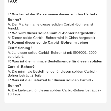
18U
Nf
FAQ:
15.0
258
16
48
313
1500
M16X1
M16x2
F: Wie lautet der Markenname dieser soliden Carbid -
Bohrer?
A: Der Markenname dieses soliden Carbid -Bohrers ist
Arnold.
F: Wo wird dieser solide Carbid -Bohrer hergestellt?
A: Dieser solide Carbid -Bohrer wird in China hergestellt.
F: Kommt dieser solide Carbid -Bohrer mit einer
Zertifizierung?
A: Ja, dieser solide Carbid -Bohrer ist mit ISO9001: 2000
zertifiziert.
F: Was ist die minimale Bestellmenge für diesen soliden
Carbid -Bohrer?
A: Die minimale Bestellmenge für diesen soliden Carbid -
Bohrer beträgt 2 Teile.
F: Was ist die Lieferzeit für diesen soliden Carbid -
Bohrer?
A: Die Lieferzeit für diesen soliden Carbid-Bohrer beträgt 7-
10 Tage.