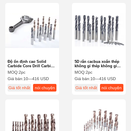
Độ ổn định cao Solid
5D rắn cacbua xoắn thép
Carbide Core Drill Carbide
không gỉ thép không gỉ
Center Drills 5D Stainless
chống lại thân tròn
MOQ:
2pc
MOQ:
2pc
Steel
Giá bán:
10—416 USD
Giá bán:
10—416 USD
Giá tốt nhất
nói chuyện
Giá tốt nhất
nói chuyện
ngay.
ngay.