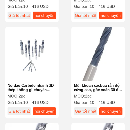
MOQ:
2pc
MOQ:
2pc
Giá bán:
10—416 USD
Giá bán:
10—416 USD
Giá tốt nhất
nói chuyện
Giá tốt nhất
nói chuyện
ngay.
ngay.
Nổ dao Carbide nhanh 3D
Mũi khoan cacbua rắn độ
thép không gỉ chuyên
cứng cao, góc xoắn 30 độ,
dụng với bề mặt mịn
chống mài mòn để khoan
MOQ:
2pc
MOQ:
2pc
kim loại
Giá bán:
10—416 USD
Giá bán:
10—416 USD
Giá tốt nhất
nói chuyện
Giá tốt nhất
nói chuyện
ngay.
ngay.