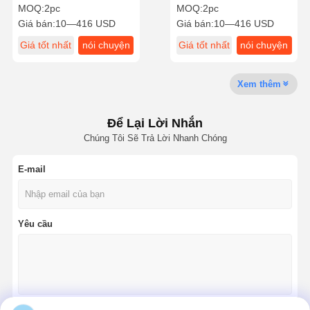
thọ dài
cho nhôm
MOQ:
2pc
MOQ:
2pc
Giá bán:
10—416 USD
Giá bán:
10—416 USD
Giá tốt nhất
nói chuyện
Giá tốt nhất
nói chuyện
Kiểm Soát
Liên Hệ Với
Tin Tức
Các Trường
ngay.
ngay.
Chất Lượng
Chúng Tôi
Hợp
Xem thêm
Để Lại Lời Nhắn
Chúng Tôi Sẽ Trả Lời Nhanh Chóng
Nói Chuyện
Ngay.
E-mail
khoan carbure rắn
Yêu cầu
Các cuộc tập trận súng
BTA khoan
Cuộc tập trận có thể trao đổi