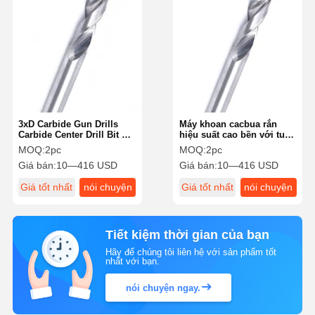
3xD Carbide Gun Drills
Máy khoan cacbua rắn
Carbide Center Drill Bit Độ
hiệu suất cao bền với tuổi
chính xác cao cho nhôm
thọ công cụ dài
MOQ:
2pc
MOQ:
2pc
Giá bán:
10—416 USD
Giá bán:
10—416 USD
Giá tốt nhất
nói chuyện
Giá tốt nhất
nói chuyện
ngay.
ngay.
Tiết kiệm thời gian của bạn
Hãy để chúng tôi liên hệ với sản phẩm tốt
nhất với bạn.
nói chuyện ngay.