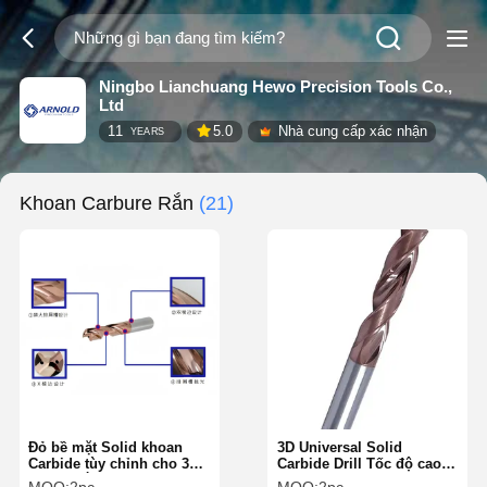
Ningbo Lianchuang Hewo Precision Tools Co.,
Ltd
11
5.0
Nhà cung cấp xác nhận
YEARS
Khoan Carbure Rắn
(21)
Đỏ bề mặt Solid khoan
3D Universal Solid
Carbide tùy chỉnh cho 3D
Carbide Drill Tốc độ cao
chung cắt tốc độ cao
kiểu thân hình trụ