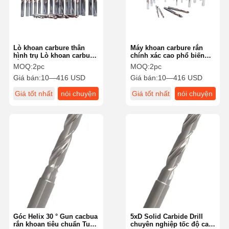
Lò khoan carbure thân
Máy khoan carbure rắn
hình trụ Lò khoan carbure
chính xác cao phổ biến
rắn hiệu suất cao cho
cho các ứng dụng đa
MOQ:
2pc
MOQ:
2pc
hàng không vũ trụ
năng
Giá bán:
10—416 USD
Giá bán:
10—416 USD
Giá tốt nhất
nói chuyện
Giá tốt nhất
nói chuyện
ngay.
ngay.
Nhà
Sản Phẩm
Về Chúng
Chuyến
Tôi
Tham Quan
Nhà Máy
Góc Helix 30 ° Gun cacbua
5xD Solid Carbide Drill
rắn khoan tiêu chuẩn Tuổi
chuyên nghiệp tốc độ cao