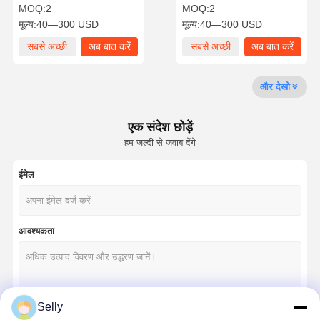
साथ उत्कृष्ट सतह खत्म
डी बंदूक ड्रिल बिट्स
MOQ:
2
MOQ:
2
मूल्य:
40—300 USD
मूल्य:
40—300 USD
गुणवत्ता नियंत्रण
हमसे संपर्क करें
समाचार
मामले
सबसे अच्छी
अब बात करें
सबसे अच्छी
अब बात करें
कीमत
कीमत
और देखो
एक संदेश छोड़ें
अब बात करें
हम जल्दी से जवाब देंगे
ठोस कार्बाइड ड्रिल
ईमेल
गन ड्रिल
बीटीए ड्रिलिंग
आवश्यकता
विनिमेय टॉप ड्रिल
यू ड्रिल
Selly
वर्ग अंत मिलें