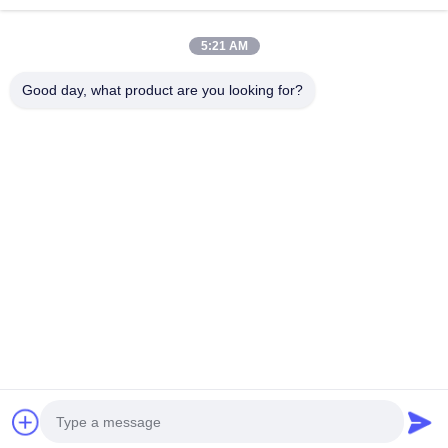
जारी रखें
कॉर्नर रेडियस एंड मिल्स
5:21 AM
बॉल नोज एंड मिल्स
Good day, what product are you looking for?
हमारी श्रेणियाँ
स्टेनलेस स्टील के अंत मिल
एल्यूमीनियम एंड मिल्स
अच्छा बोरिंग हेड
किसी न किसी उबाऊ सिर
ठोस कार्बाइड ड्रिल
गन ड्रिल
बीटीए ड्रिलिंग
विनिमेय टॉप ड्
होम
हमारे बारे में
हमसे संपर्क करें
Desktop Site
साइटमैप
गोपनीयता नीति
गुणवत्ता
ठोस कार्बाइड ड्रिल
चीन कारखाना.Copyright © 2026 Ningbo
Lianchuang Hewo Precision Tools Co., Ltd. All Rights Reserved.