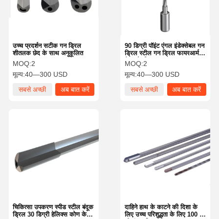
उच्च प्रदर्शन सटीक गन ड्रिल
90 डिग्री पॉइंट एंगल इंडेक्सेबल गन
शीतलक छेद के साथ अनुकूलित
ड्रिल स्टील गन ड्रिल फायरआर्म
बैरल के लिए ISO9001
MOQ:
2
MOQ:
2
मूल्य:
40—300 USD
मूल्य:
40—300 USD
सबसे अच्छी
अब बात करें
सबसे अच्छी
अब बात करें
कीमत
कीमत
घर
उत्पादों
हमारे बारे में
फ़ैक्टरी टूर
चिकित्सा उपकरण स्पीड स्टील बंदूक
दाहिने हाथ के काटने की दिशा के
ड्रिल 30 डिग्री हेलिक्स कोण के
लिए उच्च परिशुद्धता के लिए 100 ×