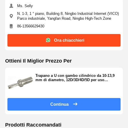
Ms. Selly
SP10.5-
10.5
21
31.5
42
52.5
20
N. 1-3, 1 ° piano, Building 8, Ningbo Industrial Internet (VICO)
C16
-
Parco industriale, Yangfan Road, Ningbo High-Tech Zone
SP04
86-13566629430
SP11.0-
11.0
22
33
44
55
20
Ora chiacchieri
C16
-
SP04
SP11.5-
11.5
23
34.5
46
57.5
20
Ottieni Il Miglior Prezzo Per
C16
-
12.0
36
SP04
24
48
60
20
Trapano a U con gambo cilindrico da 10-13,9
SP12.0-
mm di diametro, 12D/3D/4D/5D per uso
C16
-
industriale
SP04
Continua
Prodotti Raccomandati