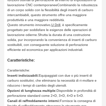
funzioni ottimali di perforazione all'interno di impostazioni di
lavorazione CNC contemporaneeCombinando la robustezza
di un corpo solido con la flessibilità degli inserti di carburo
intercambiabili, questo strumento offre una maggiore
produttività e una maggiore redditività.
Questo strumento innovativo,
U Drill
, è specificamente
progettato per soddisfare le esigenze delle operazioni di
lavorazione odierne.Sfrutta la durata di una costruzione
solida, pur incorporando la convenienza di inserti di carburo
sostituibili, con conseguente soluzione di perforazione
efficiente ed economica per applicazioni industriali.
Caratteristiche:
Caratteristiche:
Inserti indicizzabili:
Equipaggiati con due o più inserti di
carburo sostitutivi, che eliminano la necessità di ri-mollare e
riducono i tempi di cambio degli utensili.
Opzioni di lunghezza multiple:
Disponibile in profondità di
Casa.
Prodotti
Chi Siamo
Visita Alla
perforazione standard come 2×D, 3×D, 4×D e 5×D.
Fabbrica
Canali di raffreddamento interni:
Fornisce la consegna di
liquido di raffreddamento attraverso lo strumento per