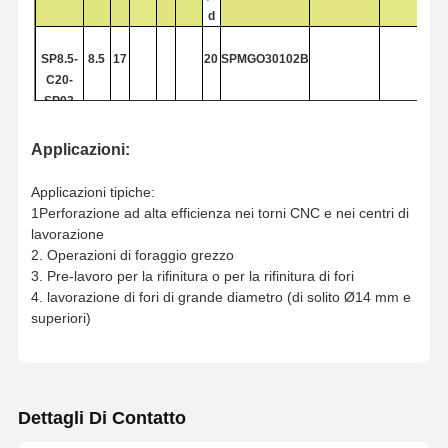
d
Trapano di U
SP8.5-
8.5
17
20
SPMGO30102B
frese a candela quadre
C20
-
SP03
Radio di angolo Fermini di fine
SP9.0-
9.0
18
20
Applicazioni:
mulini di estremità del naso della palla
C20
-
19
SP03
9.5
20
Applicazioni tipiche:
Fabbricazione a fini di acciaio inossidabile
1Perforazione ad alta efficienza nei torni CNC e nei centri di
SP9.5-
lavorazione
Fabbricazione a fini di alluminio
C20
-
2. Operazioni di foraggio grezzo
SP03
3. Pre-lavoro per la rifinitura o per la rifinitura di fori
Una bella testa noiosa
4. lavorazione di fori di grande diametro (di solito Ø14 mm e
SP10.0-
10.0
20
20
superiori)
La testa noiosa
C20
-
SP03
SPMG040204
M2.2*4*D27
T6
SP10.0-
10.0
20
30
40
50
20
Dettagli Di Contatto
C16
-
SP04