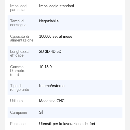
Imballaggi
Imballaggio standard
particolari
Tempi di
Negoziabile
consegna
Capacità di
100000 set al mese
alimentazione
Lunghezza
2D 3D 4D 5D
efficace
Gamma
10-13.9
Diametro
(mm)
Tipo di
Interno/esterno
refrigerante
Utilizzo
Macchina CNC
Campione
SÌ
Funzione
Utensili per la lavorazione dei fori