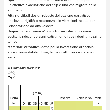
un'effettiva evacuazione dei chip e una vita migliore dello
strumento.
Alta rigidità:
Il design robusto del bastone garantisce
un'elevata rigidità e resistenza alle vibrazioni, adatta per
Controllo
Contattaci
Notizie
Casi
l'elaborazione ad alta velocità.
Della Qualità
Risparmio economico:
Solo gli inserti devono essere
sostituiti, riducendo significativamente i costi degli attrezzi nel
tempo.
Materiale versatile:
Adatto per la lavorazione di acciaio,
acciaio inossidabile, ghisa, leghe di alluminio e materiali
Ora
esotici.
Chiacchieri
Parametri tecnici:
perforazione a carburo massiccio
Punte per foratura profonda
(
m
m
)
Perforazione BTA
Gatto.
Inserire
- Non lo so.
Raniere
No.
c
D
2D
3D
4D
5D
柄
Perforazioni a punta intercambiabili
径