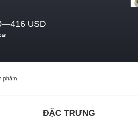
0—416 USD
 bán
n phẩm
ĐẶC TRƯNG