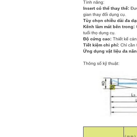
Tính năng:
Insert có thể thay thế:
Đượ
gian thay đổi dụng cụ.
Tùy chọn chiều dài đa d
Kênh làm mát bên trong:
tuổi thọ dụng cụ.
Độ cứng cao:
Thiết kế cá
Tiết kiệm chi phí:
Chỉ cần 
Ứng dụng vật liệu đa nă
Thông số kỹ thuật:
(
m
m
)