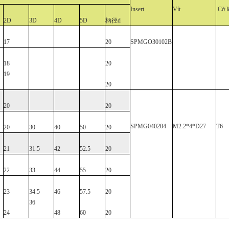
Insert
Vít
Cờ l
2D
3D
4D
5D
柄径d
17
20
SPMGO30102B
18
20
19
20
20
20
SPMG040204
M2.2*4*D27
T6
20
30
40
50
20
21
31.5
42
52.5
20
22
33
44
55
20
23
34.5
46
57.5
20
36
24
48
60
20