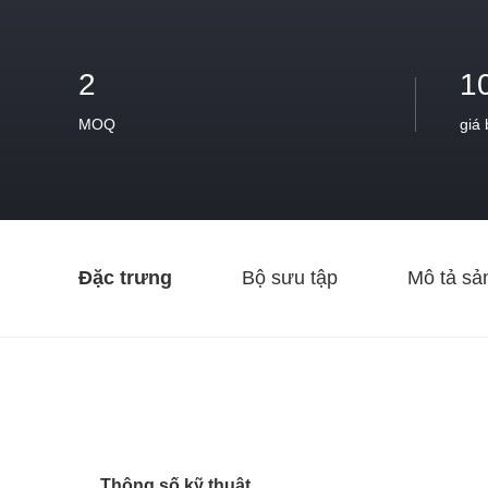
2
1
MOQ
giá
Đặc trưng
Bộ sưu tập
Mô tả sả
Thông số kỹ thuật