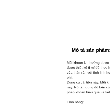
Mô tả sản phẩm
Mũi khoan U
, thường được g
được thiết kế tỉ mỉ để thực
của thân rắn với tính linh 
phí.
Dụng cụ cải tiến này,
Mũi k
nay. Nó tận dụng độ bền của
pháp khoan hiệu quả và tiế
Tính năng: