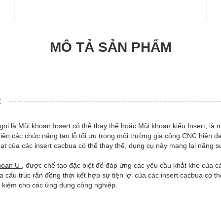
MÔ TẢ SẢN PHẨM
:
ọi là Mũi khoan Insert có thể thay thế hoặc Mũi khoan kiểu Insert, là 
 hiện các chức năng tạo lỗ tối ưu trong môi trường gia công CNC hiện đ
hoạt của các insert cacbua có thể thay thế, dụng cụ này mang lại năng 
hoan U
, được chế tạo đặc biệt để đáp ứng các yêu cầu khắt khe của c
 cấu trúc rắn đồng thời kết hợp sự tiện lợi của các insert cacbua có th
t kiệm cho các ứng dụng công nghiệp.