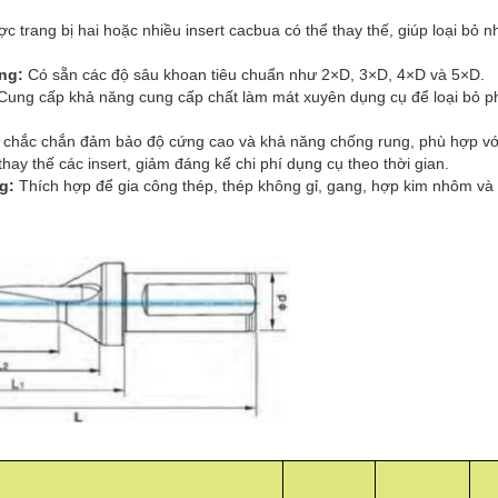
c trang bị hai hoặc nhiều insert cacbua có thể thay thế, giúp loại bỏ n
ạng:
Có sẵn các độ sâu khoan tiêu chuẩn như 2×D, 3×D, 4×D và 5×D.
Cung cấp khả năng cung cấp chất làm mát xuyên dụng cụ để loại bỏ pho
n chắc chắn đảm bảo độ cứng cao và khả năng chống rung, phù hợp với
thay thế các insert, giảm đáng kể chi phí dụng cụ theo thời gian.
ng:
Thích hợp để gia công thép, thép không gỉ, gang, hợp kim nhôm và c