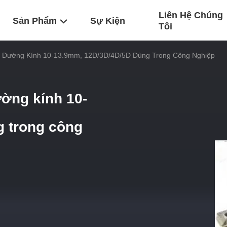
Liên Hệ Chúng
Sản Phẩm
Sự Kiện
Tôi
g Đường Kính 10-13.9mm, 12D/3D/4D/5D Dùng Trong Công Nghiệp
ờng kính 10-
 trong công