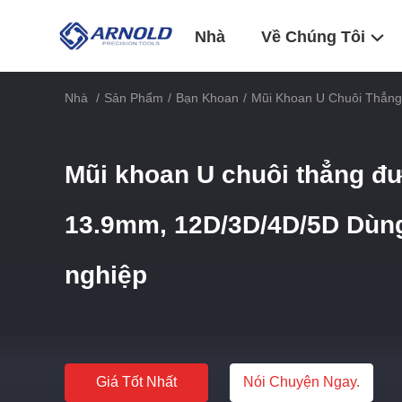
Nhà
Về Chúng Tôi
Nhà
/
Sản Phẩm
/
Bạn Khoan
/
Mũi Khoan U Chuôi Thẳn
Mũi khoan U chuôi thẳng đư
13.9mm, 12D/3D/4D/5D Dùng
nghiệp
Giá Tốt Nhất
Nói Chuyện Ngay.