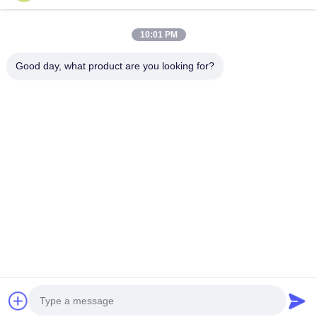
Uのドリル
続行
10:01 PM
スクエアエンドミール
Good day, what product are you looking for?
角半径 端ミール
私たちのカテゴリー
球の鼻のエンド ミル
ステンレス・スティール・エンド・ミール
アルミニウムエンドミール
固体カービッ
ガンドリル
BTA 掘削
交換可能な
いい退屈な頭
ドのドリル
端ドリル
荒い退屈な頭
Desktop Site
ホーム
企業情報
お問い合わせ
地図
プライバシーポリシー
品質
固体カービッドのドリル
中国工場.Copyright © 2025 Ningbo
Lianchuang Hewo Precision Tools Co., Ltd. All Rights Reserved.