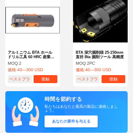
アルミニウム BTA ホール
BTA 深穴掘削頭 25-150mm
ドリル工具 60 HRC 産業用
直径 Bta 掘削ツール 高精度
途向け
MOQ:
2
MOQ:
2PC
価格:
40—300 USD
価格:
40—300 USD
ベストプラ
接触
ベストプラ
接触
イス
イス
時間を節約する
私たちはあなたと最高の製品に連絡しまし
ょう。
あなたの要件を与える