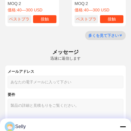
With Robust Design
MOQ:
2
MOQ:
2
価格:
40—300 USD
価格:
40—300 USD
ベストプラ
接触
ベストプラ
接触
品質管理
連絡 くださ
ニュース
事件
イス
イス
い
多くを見て下さい
メッセージ
迅速に返信します
今雑談しなさ
い
メールアドレス
固体カービッドのドリル
要件
ガンドリル
BTA 掘削
交換可能な尖端ドリル
Selly