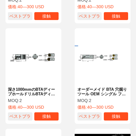
MOQ:
2
MOQ:
2
価格:
40—300 USD
価格:
40—300 USD
ベストプラ
接触
ベストプラ
接触
イス
イス
深さ1000mmのBTAディー
オーダーメイド BTA 穴掘り
プホールドリルBTAディー
ツール OEM シングル フル
プホールカッターとスチー
ート 切断ツール 高性能
MOQ:
2
MOQ:
2
ル材料
価格:
40—300 USD
価格:
40—300 USD
ベストプラ
接触
ベストプラ
接触
イス
イス