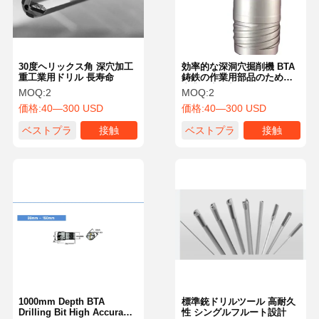
30度ヘリックス角 深穴加工
効率的な深洞穴掘削機 BTA
重工業用ドリル 長寿命
鋳鉄の作業用部品のための
産業用穴掘削ツール
MOQ:
2
MOQ:
2
価格:
40—300 USD
価格:
40—300 USD
ベストプラ
接触
ベストプラ
接触
イス
イス
家へ
製品
わたしたち
工場 ツアー
に つい て
1000mm Depth BTA
標準銃ドリルツール 高耐久
Drilling Bit High Accuracy
性 シングルフルート設計