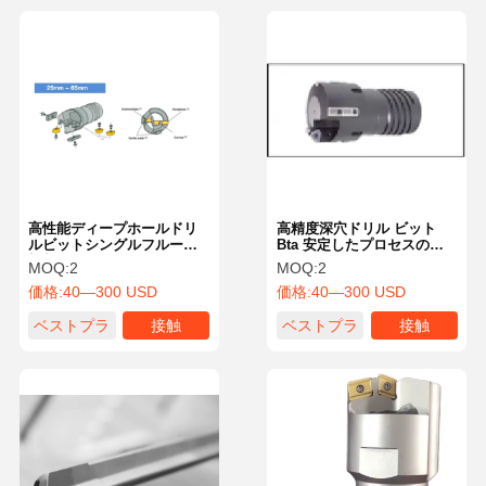
高性能ディープホールドリ
高精度深穴ドリル ビット
ルビットシングルフルート
Bta 安定したプロセスのド
切削工具ISO9001
リリングツール
MOQ:
2
MOQ:
2
価格:
40—300 USD
価格:
40—300 USD
ベストプラ
接触
ベストプラ
接触
イス
イス