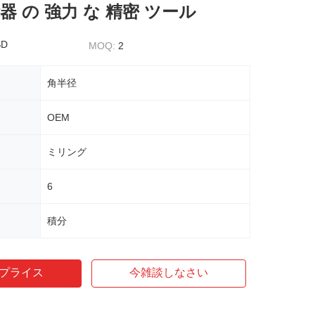
器 の 強力 な 精密 ツール
SD
MOQ:
2
角半径
OEM
ミリング
6
積分
プライス
今雑談しなさい