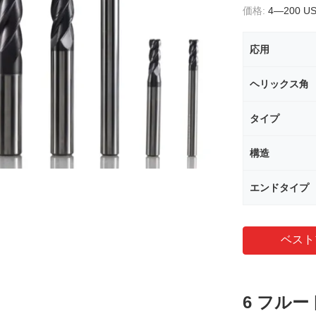
価格:
4—200 U
応用
ヘリックス角
タイプ
構造
エンドタイプ
ベスト
6 フルー