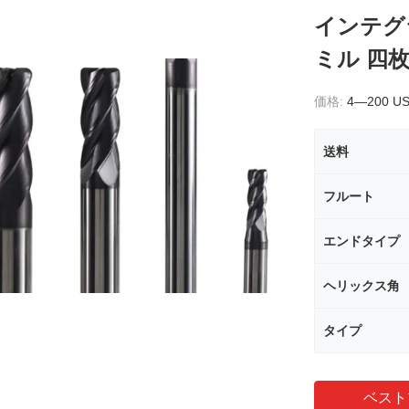
インテグ
ミル 四
価格:
4—200 U
送料
フルート
エンドタイプ
ヘリックス角
タイプ
ベスト