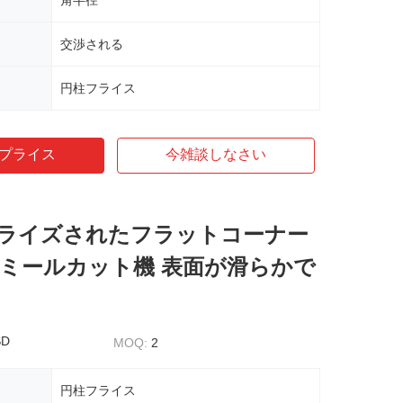
角半径
交渉される
円柱フライス
プライス
今雑談しなさい
ライズされたフラットコーナー
端ミールカット機 表面が滑らかで
SD
MOQ:
2
円柱フライス