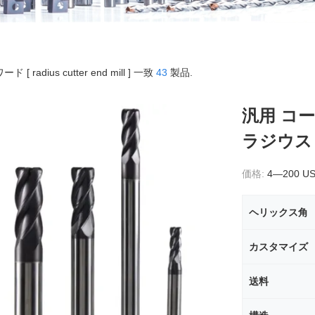
ド [ radius cutter end mill ] 一致
43
製品.
汎用 コ
ラジウス 
価格:
4—200 U
ヘリックス角
カスタマイズ
送料