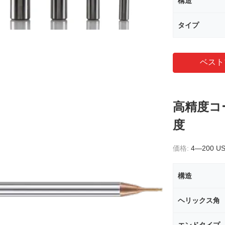
構造
タイプ
ベスト
高精度コ
度
価格:
4—200 U
構造
ヘリックス角