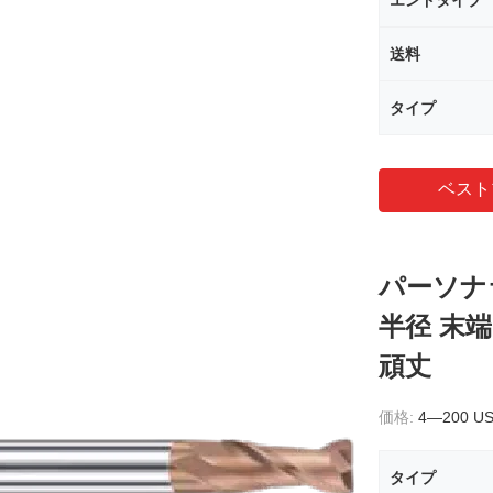
エンドタイプ
送料
タイプ
ベスト
パーソナ
半径 末
頑丈
価格:
4—200 U
タイプ