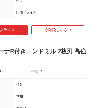
積分
円柱フライス
プライス
今雑談しなさい
ーナR付きエンドミル 2枚刃 高強
SD
MOQ:
2
積分
30度