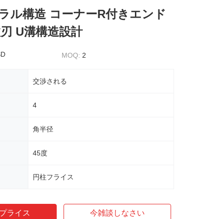
ラル構造 コーナーR付きエンド
枚刃 U溝構造設計
SD
MOQ:
2
交渉される
4
角半径
45度
円柱フライス
プライス
今雑談しなさい