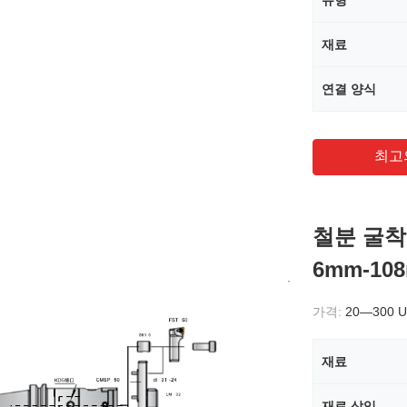
유형
재료
연결 양식
최고
철분 굴착
6mm-10
가격:
20—300 
재료
재료 삽입