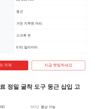
둥근
거친 지루한 머리
스크류 온
0.01 밀리미터
의 가격
지금 챗팅하세요
료 정밀 굴착 도구 둥근 삽입 고
USD
MOQ:
협상 가능