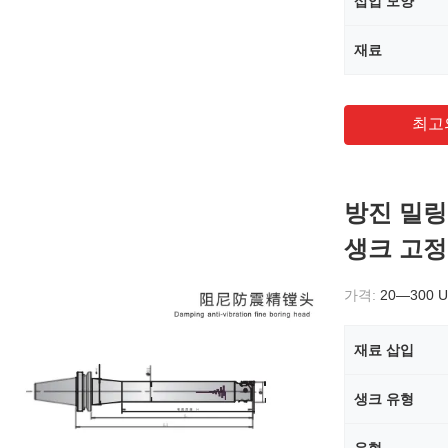
삽입 모양
재료
최고
방진 밀링
생크 고
가격:
20—300 
재료 삽입
생크 유형