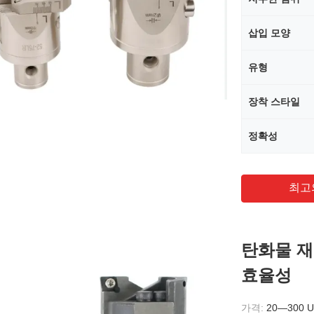
삽입 모양
유형
장착 스타일
정확성
최고
탄화물 재
효율성
가격:
20—300 