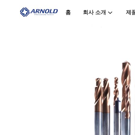
홈
회사 소개
제