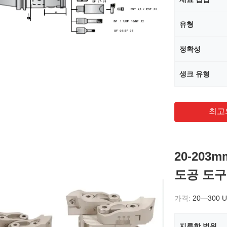
유형
정확성
생크 유형
최고
20-203
도공 도구
가격:
20—300 
지루한 범위