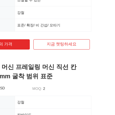
조절할 수 있는
강철
표준/ 확장/ 비 간섭/ 모따기
의 가격
지금 챗팅하세요
 머신 프레일링 머신 직선 칸
8mm 굴착 범위 표준
USD
MOQ:
2
강철
카바이드