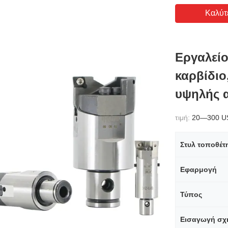
Καλύτ
Εργαλείο
καρβίδιο
υψηλής 
τιμή:
20—300 U
Στυλ τοποθέτ
Εφαρμογή
Τύπος
Εισαγωγή σχ