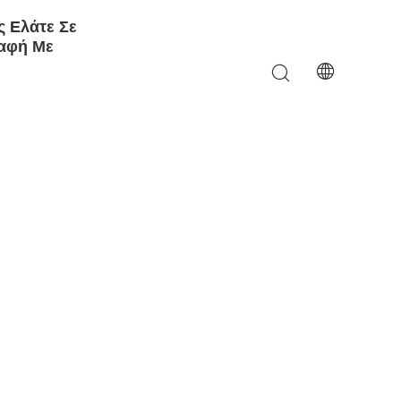
 Ελάτε Σε
αφή Με