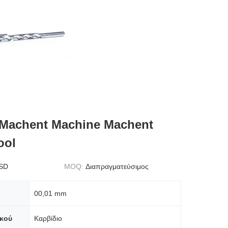
 Machent Machine Machent
ool
SD
MOQ:
Διαπραγματεύσιμος
00,01 mm
ικού
Καρβίδιο