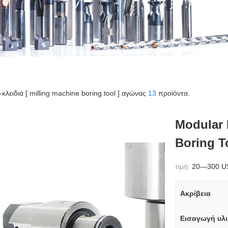
ς-κλειδιά [ milling machine boring tool ] αγώνας
13
προϊόντα.
Modular
Boring T
τιμή:
20—300 U
Ακρίβεια
Εισαγωγή υλ