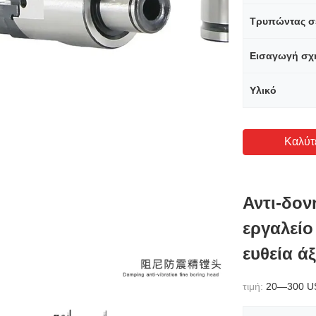
Τρυπώντας σ
Εισαγωγή σχ
Υλικό
Καλύτ
Αντι-δον
εργαλεί
ευθεία ά
τιμή:
20—300 U