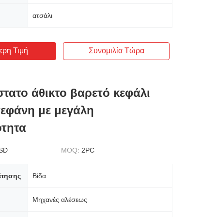
ατσάλι
ερη Τιμή
Συνομιλία Τώρα
τατο άθικτο βαρετό κεφάλι
τεφάνη με μεγάλη
ότητα
SD
MOQ:
2PC
έτησης
Βίδα
Μηχανές αλέσεως