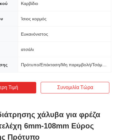
ικού
Καρβίδιο
ών
Ίσιος κορμός
Ευκανόνιστος
ατσάλι
σης
Πρότυπο/Επέκταση/Μη παρεμβολή/Τσάμφερ
ερη Τιμή
Συνομιλία Τώρα
ιάτρησης χάλυβα για φρέζα
στελέχη 6mm-108mm Εύρος
ης Πρότυπο