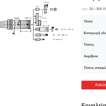
τιμή:
20—300 U
Υλικό
Εισαγωγή υλ
Τύπος
Ακρίβεια
Τύπος σκαφ
Καλύτ
Εργαλείο