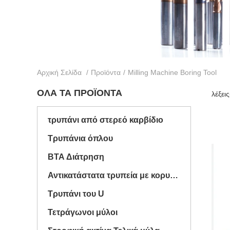
Αρχική Σελίδα
/
Προϊόντα
/
Milling Machine Boring Tool
ΌΛΑ ΤΑ ΠΡΟΪΌΝΤΑ
λέξει
τρυπάνι από στερεό καρβίδιο
Τρυπάνια όπλου
BTA Διάτρηση
Αντικατάστατα τρυπεία με κορυφή
Τρυπάνι του U
Τετράγωνοι μύλοι