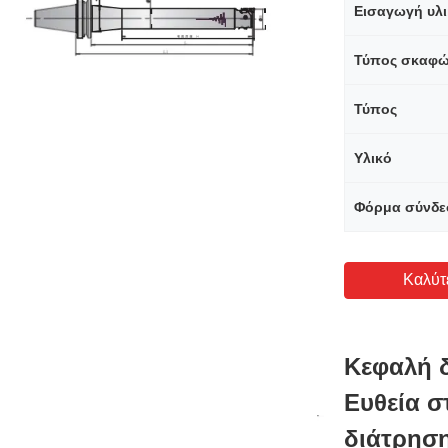
Εισαγωγή υλ
Τύπος σκαφ
Τύπος
Υλικό
Φόρμα σύνδε
Καλύτ
Κεφαλή δ
Ευθεία 
διάτρησ