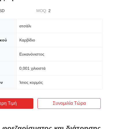
SD
MOQ:
2
ατσάλι
ικού
Καρβίδιο
Ευκανόνιστος
0,001 χιλιοστά
ών
Ίσιος κορμός
ερη Τιμή
Συνομιλία Τώρα
 φρεζαρίσματος και διάτρησης