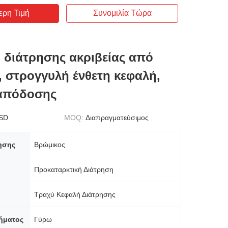
ερη Τιμή
Συνομιλία Τώρα
 διάτρησης ακριβείας από
, στρογγυλή ένθετη κεφαλή,
απόδοσης
SD
MOQ:
Διαπραγματεύσιμος
ησης
Βρώμικος
Προκαταρκτική Διάτρηση
Τραχύ Κεφαλή Διάτρησης
ήματος
Γύρω