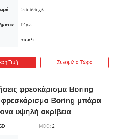
ειρά
165-505 χιλ.
ήματος
Γύρω
ατσάλι
ερη Τιμή
Συνομιλία Τώρα
ήσεις φρεσκάρισμα Boring
ο φρεσκάρισμα Boring μπάρα
ξονα υψηλή ακρίβεια
SD
MOQ:
2