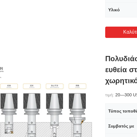
Υλικό
Καλύτ
Πολυδιάσ
ευθεία σ
χωρητικ
τιμή:
20—300 U
Τύπος τοποθ
Συμβατός με