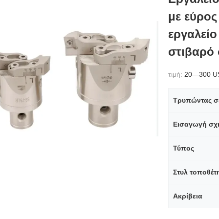
με εύρος
εργαλείο
στιβαρό
τιμή:
20—300 U
Τρυπώντας σ
Εισαγωγή σχ
Τύπος
Στυλ τοποθέτ
Ακρίβεια