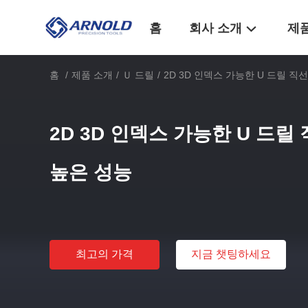
홈
회사 소개
제
홈
/
제품 소개
/
Ｕ 드릴
/
2D 3D 인덱스 가능한 U 드릴 직
2D 3D 인덱스 가능한 U 드릴
높은 성능
최고의 가격
지금 챗팅하세요