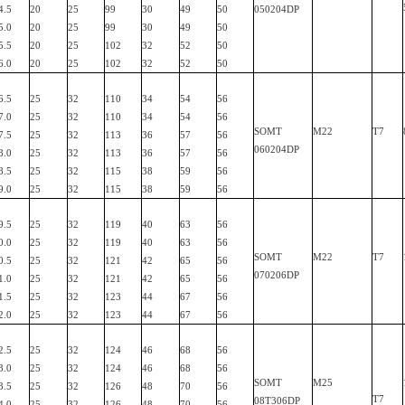
4.5
20
25
99
30
49
50
050204
DP
5.0
20
25
99
30
49
50
5.5
20
25
102
32
52
50
6.0
20
25
102
32
52
50
6.5
25
32
110
34
54
56
7.0
25
32
110
34
54
56
SOMT
M22
T7
7.5
25
32
113
36
57
56
060204
DP
8.0
25
32
113
36
57
56
8.5
25
32
115
38
59
56
9.0
25
32
115
38
59
56
9.5
25
32
119
40
63
56
0.0
25
32
119
40
63
56
SOMT
M22
T7
0.5
25
32
121
42
65
56
070206
DP
1.0
25
32
121
42
65
56
1.5
25
32
123
44
67
56
2.0
25
32
123
44
67
56
2.5
25
32
124
46
68
56
3.0
25
32
124
46
68
56
SOMT
M25
3.5
25
32
126
48
70
56
T7
08T306
DP
4.0
25
32
126
48
70
56