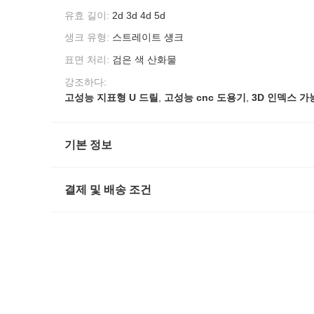
유효 길이:
2d 3d 4d 5d
생크 유형:
스트레이트 섕크
표면 처리:
검은 색 산화물
강조하다:
고성능 지표형 U 드릴
,
고성능 cnc 도용기
,
3D 인덱스 가
기본 정보
결제 및 배송 조건