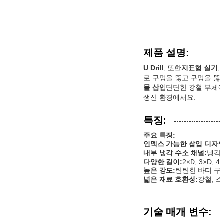
제품 설명:
U Drill
, 또한
지표형 실기
로 구멍을 뚫고 구멍을 
물 삽입
단단한 강철 부체
생산 환경에서요.
특징:
주요 특징:
인덱스 가능한 삽입 디자
내부 냉각 수소 채널:
냉각
다양한 길이:
2×D, 3×D
높은 강도:
탄탄한 바디 구
넓은 재료 호환성:
강철, 
기술 매개 변수: