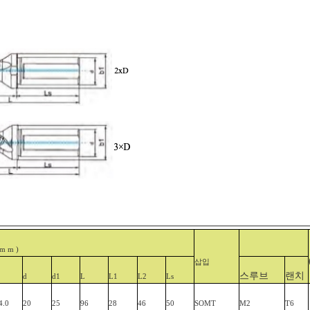
(m m
)
삽입
스루브
랜치
d
d1
L
L1
L2
Ls
4.0
20
25
96
28
46
50
SOMT
M2
T6