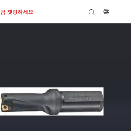
금 챗팅하세요