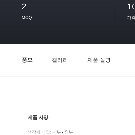
2
1
MOQ
가
풍모
갤러리
제품 설명
제품 사양
냉각제 타입:
내부 / 외부