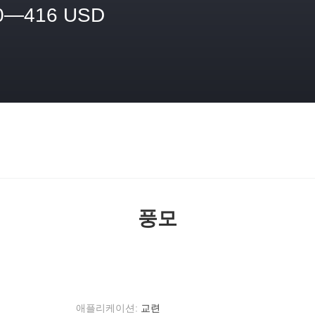
0—416 USD
격
풍모
애플리케이션:
교련