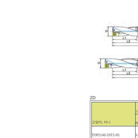
2D
고양이, 아니
D
TOP
2140-20T2
-05
1