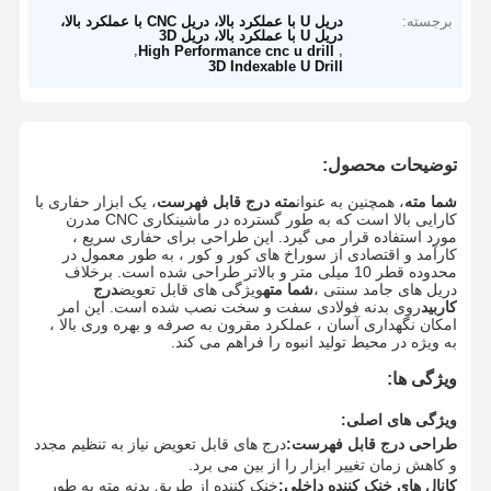
برجسته:
دریل U با عملکرد بالا، دریل CNC با عملکرد بالا،
دریل U با عملکرد بالا، دریل 3D
,
,
High Performance cnc u drill
3D Indexable U Drill
توضیحات محصول:
شما مته
، همچنین به عنوان
مته درج قابل فهرست
، یک ابزار حفاری با
کارایی بالا است که به طور گسترده در ماشینکاری CNC مدرن
مورد استفاده قرار می گیرد. این طراحی برای حفاری سریع ،
کارآمد و اقتصادی از سوراخ های کور و کور ، به طور معمول در
محدوده قطر 10 میلی متر و بالاتر طراحی شده است. برخلاف
دریل های جامد سنتی ،
شما مته
ویژگی های قابل تعویض
درج
کاربید
روی بدنه فولادی سفت و سخت نصب شده است. این امر
امکان نگهداری آسان ، عملکرد مقرون به صرفه و بهره وری بالا ،
به ویژه در محیط تولید انبوه را فراهم می کند.
ویژگی ها:
ویژگی های اصلی:
طراحی درج قابل فهرست:
درج های قابل تعویض نیاز به تنظیم مجدد
و کاهش زمان تغییر ابزار را از بین می برد.
کانال های خنک کننده داخلی:
خنک کننده از طریق بدنه مته به طور