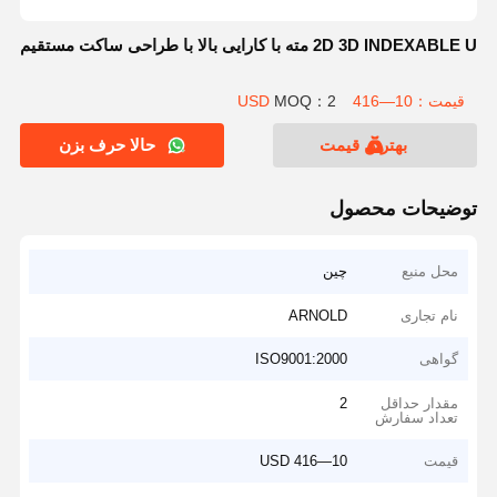
2D 3D INDEXABLE U مته با کارایی بالا با طراحی ساکت مستقیم
قیمت：10—416 USD
MOQ：2
بهترین قیمت
حالا حرف بزن
توضیحات محصول
محل منبع
چین
نام تجاری
ARNOLD
گواهی
ISO9001:2000
مقدار حداقل
2
تعداد سفارش
قیمت
10—416 USD