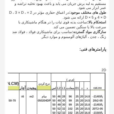
مستقیم به لبه برش جریان می یابد و باعث بهبود تخلیه تراشه و
عمر ابزار می شود.
طول های مختلف موجود:
در اعماق حفاری مؤثر در 2 × D ، 3 × D ،
4 × D و 5 × D ارائه می شود.
استحکام بالا:
ساخت بدنه قوی ثبات را در هنگام ماشینکاری با
سرعت بالا یا سنگین تضمین می کند.
سازگاری مواد گسترده:
مناسب برای ماشینکاری فولاد ، فولاد ضد
زنگ ، چدن ، آلیاژهای آلومینیوم و موارد دیگر.
پارامترهای فنی:
2D
(م.م.
)
(N.CM)
درج کردن
پیچیدن
آچار
cat.no
د
د
D1
سعادت
L1
L2
لس
بالا
2140-
14.0
20
25
96
28
46
50
سام
m2
t6
خانه
محصولات
درباره ما
بازدید از
50-70
050204
DP
50
49
30
99
25
20
14.5
20t2
-05
کارخانه
بالا
2145-
15.0
20
25
99
30
49
50
50
52
32
102
25
20
15.5
20T2
-05
بالا
2150-
16.0
20
25
102
32
52
50