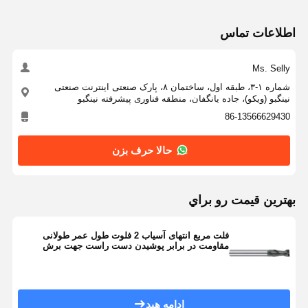
اطلاعات تماس
Ms. Selly
شماره ۱-۳، طبقه اول، ساختمان ۸، پارک صنعتی اینترنت صنعتی
نینگبو (ویکو)، جاده یانگفان، منطقه فناوری پیشرفته نینگبو
86-13566629430
حالا حرف بزن
بهترين قيمت رو براي
فلت مربع انتهای آسیاب 2 فلوت طول عمر طولانی
مقاومت در برابر پوشیدن دست راست جهت برش
ادامه هید