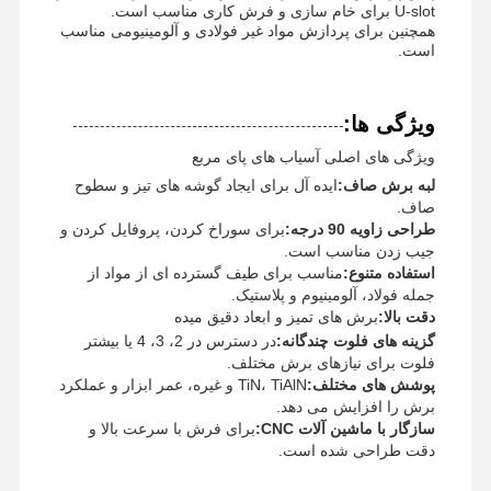
U-slot برای خام سازی و فرش کاری مناسب است.
همچنین برای پردازش مواد غیر فولادی و آلومینیومی مناسب
است.
ویژگی ها:
ویژگی های اصلی آسیاب های پای مربع
لبه برش صاف:
ایده آل برای ایجاد گوشه های تیز و سطوح
صاف.
طراحی زاویه 90 درجه:
برای سوراخ کردن، پروفایل کردن و
جیب زدن مناسب است.
استفاده متنوع:
مناسب برای طیف گسترده ای از مواد از
جمله فولاد، آلومینیوم و پلاستیک.
دقت بالا:
برش های تمیز و ابعاد دقیق میده
گزینه های فلوت چندگانه:
در دسترس در 2، 3، 4 یا بیشتر
فلوت برای نیازهای برش مختلف.
پوشش های مختلف:
TiN، TiAlN و غیره، عمر ابزار و عملکرد
برش را افزایش می دهد.
خانه
محصولات
درباره ما
بازدید از
سازگار با ماشین آلات CNC:
برای فرش با سرعت بالا و
دقت طراحی شده است.
کارخانه