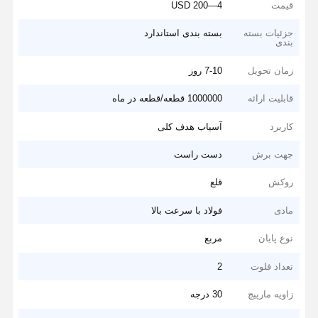
قیمت
4—200 USD
جزئیات بسته
بسته بندی استاندارد
بندی
زمان تحویل
7-10 روز
قابلیت ارائه
1000000 قطعه/قطعه در ماه
کاربرد
آسیاب هدف کلی
جهت برش
دست راست
روکش
قلع
مادی
فولاد با سرعت بالا
نوع پایان
مربع
تعداد فلوت
2
زاویه مارپیچ
30 درجه