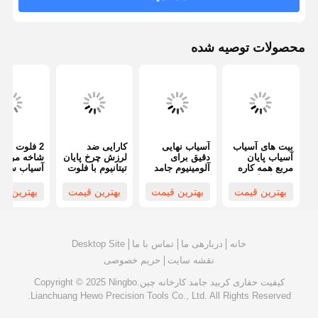
محصولات توصیه شده
بیت های آسیاب
آسیاب نهایی
کارایی ضد
2 فلوت های 
آسیاب پایان
دقیق برای
لرزش چرخ پایان
شاخه مربع 
مربع همه کاره
آلومینیوم جامد
تیتانیوم با فلوت
آسیاب ساخت
برای افزایش
کربید مربع
استاندارد
شده از فولا
بهره وری
آسیاب نهایی
بهترین قیمت
بهترین قیمت
بهترین قیمت
بهترین ق
عملکرد بالا
درجه زاویه 
خانه
دربارهی ما
تماس با ما
Desktop Site
نقشه سایت
حریم خصوصی
کیفیت
حفاری کربید جامد
کارخانه چین.Copyright © 2025 Ningbo
Lianchuang Hewo Precision Tools Co., Ltd. All Rights Reserved.