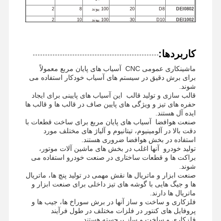
DEI0802
D8
20
100 پوند
8
2
آسیاب های پای مربع
DEI1002
D10
30
100 پوند
10
2
DEI1202
D12
30
100 پوند
12
2
میلز انتهای شعاع گوشه
DEJ0602
D6
15
150 لیر
6
2
کاربردها:
DEJ0802
D8
20
150 لیر
8
2
میلز انتهای بینی توپی
DEJ1002
D10
30
150 لیر
10
2
ماشینکاری عمومی CNC ️ آسیاب های پایان مربع معمولاً
DEJ1202
D12
40
150 لیر
12
2
آسیاب های پایینی فولاد ضد زنگ
برای برش دقیق در سیستم های آسیاب خودکار استفاده می
شوند.
DEJ1602
D16
45
150 لیر
16
2
قالب سازی و تولید قالب ️ این آسیاب های پایینی برای ایجاد
آسیاب های انتهای آلومینیوم
DEJ2002
D20
50
150 لیر
20
2
حفره های تیز و ویژگی های پایین صاف در قالب ها و قالب ها
ایده آل هستند.
سر خسته کننده خوب
صنعت هوافضا ️ آسیاب های پایان مربع برای ساخت قطعات با
دقت بالا در آلومینیوم، تیتانیوم و آلیاژ های مختلف مورد
سر خسته کننده خشن
استفاده در بخش هوافضا ضروری هستند.
تولید خودرو ️ آنها اغلب در بخش های ماشین آلات موتور،
براکت ها و قطعات ساختاری در صنعت خودرو استفاده می
شوند.
صنعت ابزار و ماتریال ها نقش مهمی در تولید پنچ ها، ماتریال
ها و جیگ هایی با گوشه های تیز داخلی برای صنعت ابزار و
ماتریال ها دارند.
فلزکاری و ساخت و ساز آنها در برش سوراخ ها، جیب ها و
پروفایل های کنتور در فلزات مختلف در طول فرآیند
فلزکاری و ساخت و ساز برجسته هستند.